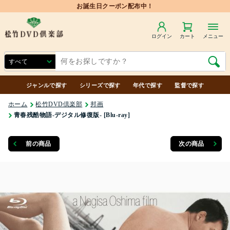
ログイン
カート
メニュー
ジャンルで探す
シリーズで探す
年代で探す
監督で探す
ホーム
松竹DVD倶楽部
邦画
青春残酷物語-デジタル修復版- [Blu-ray]
前の商品
次の商品