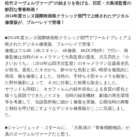
松竹ヌーヴェルヴァーグ”の始まりを告げる、巨匠・大島渚監督の
鮮烈な青春映画！
2014年度カンヌ国際映画祭クラシック部門で上映されたデジタル
修復版が、ブルーレイで登場！
■2014年度カンヌ国際映画祭クラシック部門でワールドプレミア上
映されたデジタル修復版、ブルーレイで登場！
修復はフル4K（4Kスキャン、4K修復、4KDCP制作）で行い、画
像監修は当時のキャメラマンで大島監督の盟友、川又昻氏と『小
さいおうち』（2014年山田洋次監督）のキャメラマン近森眞史氏
が担当。退色したネガから、鮮やかな色彩と深い暗部を徹底的に
再現、傷を修復しました。当時の、手持ち小型キャメラを駆使し
た野外撮影によって、ネガに付着した粉塵も除去しました。
サウンドも同様に、ネガフィルムの経年劣化による音質の変化と
様々な原因でできたノイズを、当時の録音機材、劇場の再生環境
等を考慮して、当該箇所毎に細かく修復を実施。公開当時の興奮
と熱狂を呼び起こすようなデジタル修復版がここに完成しまし
た。
■ジャン=リュック・ゴダールに、「大島渚の『青春残酷物語』が
真のヌーヴェルヴァーグだと思う。