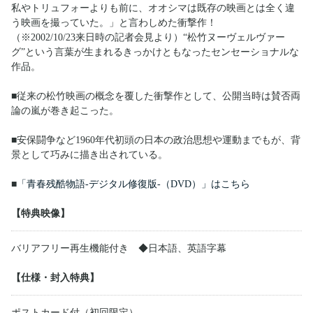
私やトリュフォーよりも前に、オオシマは既存の映画とは全く違
う映画を撮っていた。」と言わしめた衝撃作！
（※2002/10/23来日時の記者会見より）“松竹ヌーヴェルヴァー
グ”という言葉が生まれるきっかけともなったセンセーショナルな
作品。
■従来の松竹映画の概念を覆した衝撃作として、公開当時は賛否両
論の嵐が巻き起こった。
■安保闘争など1960年代初頭の日本の政治思想や運動までもが、背
景として巧みに描き出されている。
■
「青春残酷物語-デジタル修復版-（DVD）」はこちら
【特典映像】
バリアフリー再生機能付き ◆日本語、英語字幕
【仕様・封入特典】
ポストカード付（初回限定）