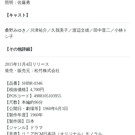
照明：佐藤勇
【キャスト】
桑野みゆき／川津祐介／久我美子／渡辺文雄／田中晋二／小林ト
シ子
【その他詳細】
2015年11月4日リリース
発売・販売元：松竹株式会社
【品番】SHBR-0346
【税抜価格】4,700円
【POSコード】4988105103955
【尺数】本編約96分
【公開日・劇場等】1960年6月3日
【製作年度】1960年
【製作国】日本
【ジャンル】ドラマ
【音声】リニアPCM日本語（オリジナル）モノラル