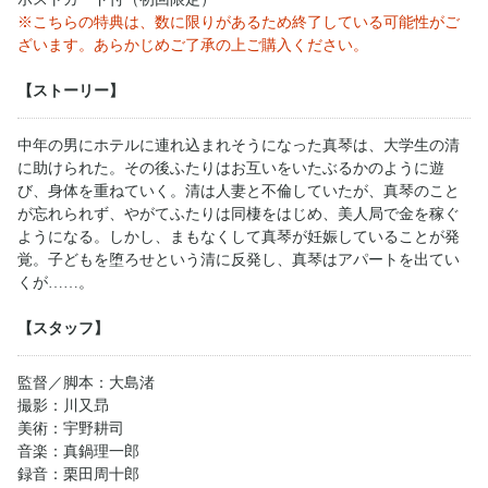
※こちらの特典は、数に限りがあるため終了している可能性がご
ざいます。あらかじめご了承の上ご購入ください。
【ストーリー】
中年の男にホテルに連れ込まれそうになった真琴は、大学生の清
に助けられた。その後ふたりはお互いをいたぶるかのように遊
び、身体を重ねていく。清は人妻と不倫していたが、真琴のこと
が忘れられず、やがてふたりは同棲をはじめ、美人局で金を稼ぐ
ようになる。しかし、まもなくして真琴が妊娠していることが発
覚。子どもを堕ろせという清に反発し、真琴はアパートを出てい
くが……。
【スタッフ】
監督／脚本：大島渚
撮影：川又昻
美術：宇野耕司
音楽：真鍋理一郎
録音：栗田周十郎