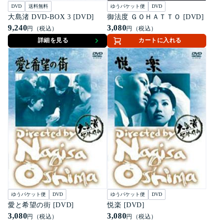
DVD
送料無料
ゆうパケット便
DVD
大島渚 DVD-BOX 3 [DVD]
御法度 ＧＯＨＡＴＴＯ [DVD]
9,240
3,080
円（税込）
円（税込）
詳細を見る
カートに入れる
ゆうパケット便
DVD
ゆうパケット便
DVD
愛と希望の街 [DVD]
悦楽 [DVD]
3,080
3,080
円（税込）
円（税込）