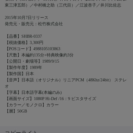
東三津五郎）／中村橋之助（三代目）／江波杏子／井川比佐志
2015年10月7日リリース
発売元・販売元：松竹株式会社
【品番】SHBR-0337
【税抜価格】3,300円
【POSコード】4988105103863
【尺数】本編約135分+特典映像約3分
【公開日・劇場等】1989/9/15
【製作年度】1989年
【製作国】日本
【音声】日本語（オリジナル）リニアPCM（48Khz/24bit） ステレ
オ
【字幕】日本語字幕(本編のみ)
【画面サイズ】1080P Hi-Def /16：9 ビスタサイズ
【カラー／モノクロ】カラー
【層】50GB