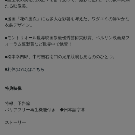
たる映像美。
■漫画『花の慶次』にも多大な影響を与えた、ワダエミの鮮やかな
衣裳デザイン。
■モントリオール世界映画祭最優秀芸術貢献賞、ベルリン映画祭フ
ォーラム連盟賞など世界中で絶賛！
■松本幸四郎、中村吉右衛門の兄弟競演も見もののひとつ。
■
利休(DVD)はこちら
特典映像
特報、予告篇
バリアフリー再生機能付き ◆日本語字幕
ストーリー