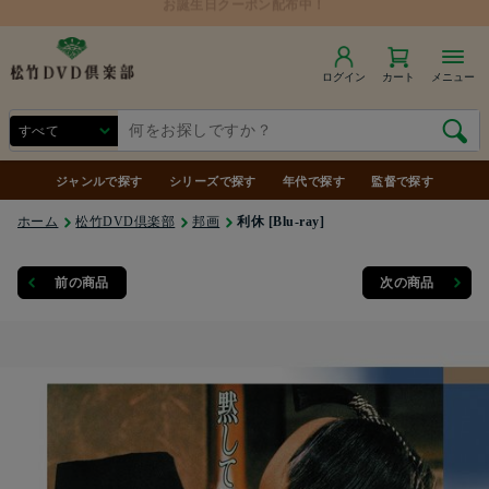
ログイン
カート
メニュー
ジャンルで探す
シリーズで探す
年代で探す
監督で探す
ホーム
松竹DVD倶楽部
邦画
利休 [Blu-ray]
前の商品
次の商品