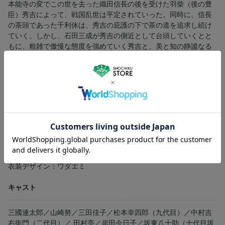
本能寺の変でこの世を去った織田信長の後を受けた羽柴（後の豊
臣）秀吉によって、戦国乱世は平定されていった。同時に、信長
の茶頭であった千利休は、秀吉の庇護の下で茶の道を追求し続け
ていく。しかし、石田三成が秀吉の側近として台頭していくとと
もに、粗雑で傲慢な態度を強めていく秀吉と、美と知の静謐なる
体現者･利休の関係は次第に狂い始めていき、朝鮮への出兵をめぐ
って両者の対立は決定的なものとなってしまう……。
スタッフ
企画・監督：勅使河原宏
原作：野上彌生子
脚本：赤瀬川原平／勅使河原宏
撮影：森田富士郎
音楽：武満徹
衣装デザイン：ワダエミ
キャスト
三國連太郎／山崎努／三田佳子／松本幸四郎（九代目）／中村吉
右衛門（二代目）／ 田村亮／岸田今日子／坂東八十助（十代目坂