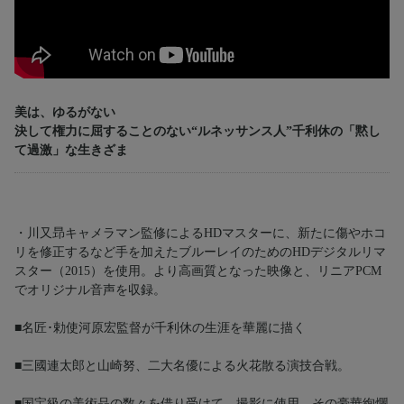
美は、ゆるがない
決して権力に屈することのない“ルネッサンス人”千利休の「黙し
て過激」な生きざま
・川又昻キャメラマン監修によるHDマスターに、新たに傷やホコ
リを修正するなど手を加えたブルーレイのためのHDデジタルリマ
スター（2015）を使用。より高画質となった映像と、リニアPCM
でオリジナル音声を収録。
■名匠･勅使河原宏監督が千利休の生涯を華麗に描く
■三國連太郎と山崎努、二大名優による火花散る演技合戦。
■国宝級の美術品の数々を借り受けて、撮影に使用。その豪華絢爛