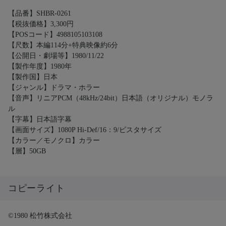
【品番】SHBR-0261
【税抜価格】3,300円
【POSコード】4988105103108
【尺数】本編114分+特典映像約6分
【公開日・劇場等】1980/11/22
【製作年度】1980年
【製作国】日本
【ジャンル】ドラマ・ホラー
【音声】リニアPCM（48kHz/24bit）日本語（オリジナル）モノラ
ル
【字幕】日本語字幕
【画面サイズ】1080P Hi-Def/16：9/ビスタサイズ
【カラー／モノクロ】カラー
【層】50GB
コピーライト
©1980 松竹株式会社