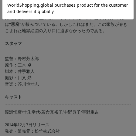
もがきながら顎はけいれんして動かない。病院へ運ばれながらも
目を覆うばかりの発作が続く。運び込まれた昌子を診察した医師
たちが驚きの声を上げる。「テタナスだ！」。昌子の幼い体に
は“悪魔”が棲みついている。しかしこれはまだ、この家族が巻き
こまれた地獄絵図の入り口に過ぎなかったのである。
スタッフ
監督：野村芳太郎
原作：三木 卓
脚本：井手雅人
撮影：川又 昻
音楽：芥川也寸志
キャスト
渡瀬恒彦/十朱幸代/若命真裕子/中野良子/宇野重吉
2014年12月3日リリース
発売・販売元：松竹株式会社