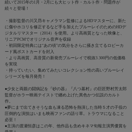
続いて2015年の1月・2月にも大ヒット作・カルト作・問題作が
続々と登場！
・撮影監督の川又昻キャメラマン監修によるHDマスターに、新た
に傷やホコリを修正するなど手を加えたブルーレイのためのHDデ
ジタルリマスター（2014）を使用。より高画質となった映像と、
リニアPCMでオリジナル音声を収録
・初回限定特典には“あの頃”の気分をさらに掻き立てるロビーカ
ード風ポストカードを封入
・より高画質、高音質の新発売ブルーレイで税抜3.300円の低価格
を実現
・持っていたい、集めてみたいコレクション性の高いブルーレイ
シリーズを毎月発売！
●少女と両親の闘病記を『砂の器』『八つ墓村』の巨匠野村芳太郎
監督がホラー映画テイストで纏め上げた異色かつ伝説のカルト
作。
●夢にまで出てきそうな血も凍る恐怖を熱演した当時５才の子役の
圧倒的な演技はいまも映画ファンの語り草。トラウマになること
必至！
●主演の渡瀬恒彦はこの年、他作品も含めキネマ旬報主演男優賞を