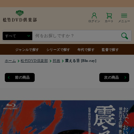
ログイン
カート
メニュー
ジャンルで探す
シリーズで探す
年代で探す
監督で探す
ホーム
松竹DVD倶楽部
邦画
震える舌 [Blu-ray]
前の商品
次の商品