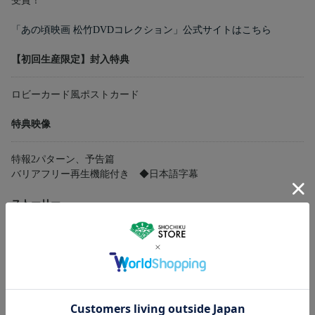
受賞！
「あの頃映画 松竹DVDコレクション」公式サイトはこちら
【初回生産限定】封入特典
ロビーカード風ポストカード
特典映像
特報2パターン、予告篇
バリアフリー再生機能付き ◆日本語字幕
ストーリー
東京郊外に住むしあわせな三人家族。ひとり娘の昌子はある日、
泥の中で蝶を追っていた。珍しい蝶を取り逃がしてしまった昌子
は不思議な夢を見る。その話を聞いて嫌な予感がする父の昭（渡
瀬恒彦）。数日後、妻の邦江（十朱幸代）は娘の異常に気づく。
昌子が食事中に食べ物をこぼし、後ろ姿も妙な歩き方になってい
るのだ。突然、絶叫しながら倒れこむ昌子！歯に舌がはさまり、