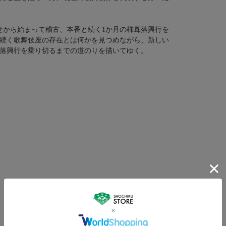
せから始まって稽古、本番と続く1か月の柿葺落興行を
年続く歌舞伎座の存在とは何かを見つめながら、新しい
落興行を乗り切るまでの道のりを描いてゆく。