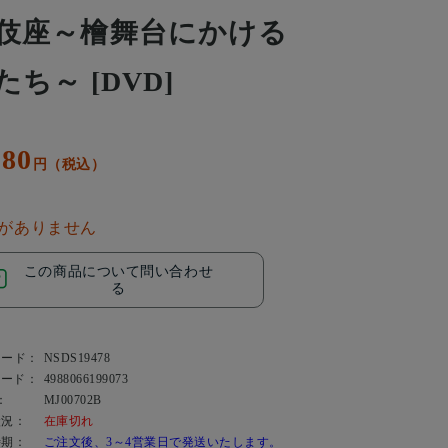
伎座～檜舞台にかける
たち～ [DVD]
180
円（税込）
がありません
この商品について問い合わせ
る
コード：
NSDS19478
コード：
4988066199073
：
MJ00702B
状況：
在庫切れ
時期：
ご注文後、3～4営業日で発送いたします。