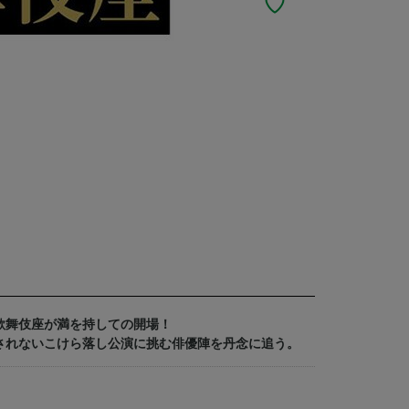
期歌舞伎座が満を持しての開場！
されないこけら落し公演に挑む俳優陣を丹念に追う。