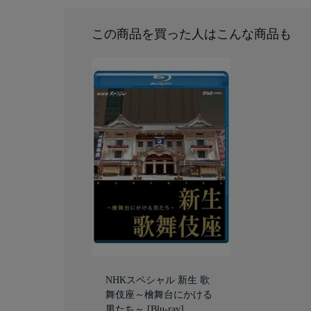
この商品を買った人はこんな商品も
NHKスペシャル 新生 歌
舞伎座～檜舞台にかける
男たち～ [Blu-ray]