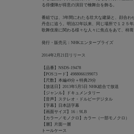
る俳優陣が得意の演目で檜舞台を飾る。
番組では、3年間にわたる壮大な建築と、顔合わ
丹念に追う。明治22年以来、同じ場所で１２５
歌舞伎座に関わる様々な人々に焦点をあて、柿葺
発行・販売元：NHKエンタープライズ
2014年2月21日リリース
【品番】NSDS-19478
【POSコード】4988066199073
【尺数】本編49分＋特典29分
【放送日】2013年5月5日 NHK総合で放送
【ジャンル】ドキュメンタリー
【音声】ステレオ・ドルビーデジタル
【字幕】日本語字幕
【画面サイズ】16：9LB
【カラー／モノクロ】カラー（一部モノクロ）
【層】片面一層
トールケース