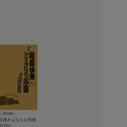
送料無料
伎座さよなら公演第
[DVD]