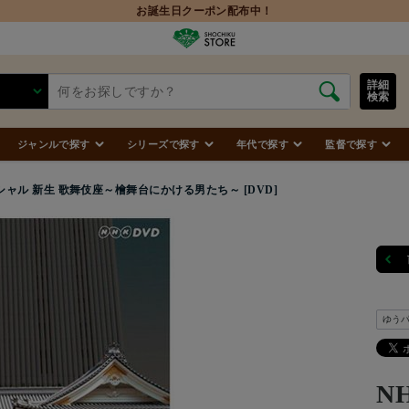
詳細
検索
ジャンルで探す
シリーズで探す
年代で探す
監督で探す
シャル 新生 歌舞伎座～檜舞台にかける男たち～ [DVD]
ゆう
N