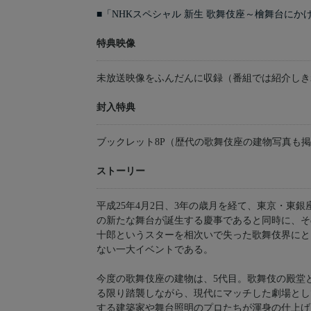
■「NHKスペシャル 新生 歌舞伎座～檜舞台にか
特典映像
未放送映像をふんだんに収録（番組では紹介しき
封入特典
ブックレット8P（歴代の歌舞伎座の建物写真も
ストーリー
平成25年4月2日、3年の歳月を経て、東京・東
の新たな舞台が誕生する慶事であると同時に、そ
十郎というスターを相次いで失った歌舞伎界にと
ない一大イベントである。
今度の歌舞伎座の建物は、5代目。歌舞伎の殿堂
る限り踏襲しながら、現代にマッチした劇場とし
する建築家や舞台照明のプロたちが渾身の仕上げ