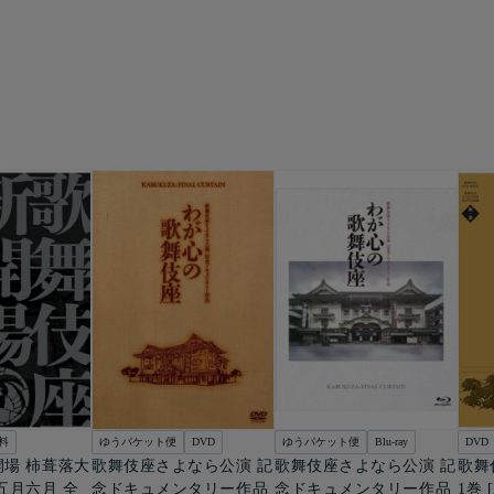
料
ゆうパケット便
DVD
ゆうパケット便
Blu-ray
DVD
場 柿葺落大
歌舞伎座さよなら公演 記
歌舞伎座さよなら公演 記
歌舞
五月六月 全
念ドキュメンタリー作品
念ドキュメンタリー作品
1巻 