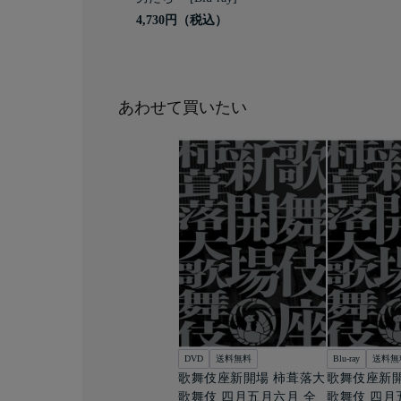
4,730円
あわせて買いたい
DVD
送料無料
Blu-ray
送料無
歌舞伎座新開場 柿葺落大
歌舞伎座新開
歌舞伎 四月五月六月 全
歌舞伎 四月