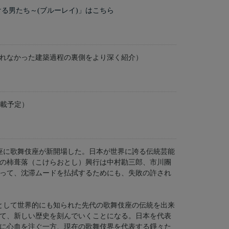
ける男たち～(ブルーレイ)」はこちら
れなかった建築過程の裏側をより深く紹介）
掲載予定）
銀座に歌舞伎座が新開場した。日本が世界に誇る伝統芸能
の柿葺落（こけらおとし）興行は中村勘三郎、市川團
って、沈滞ムードを払拭するためにも、失敗の許され
として世界的にも知られた先代の歌舞伎座の伝統を出来
て、新しい歴史を刻んでいくことになる。日本を代表
に心血を注ぐ一方、現在の歌舞伎界を代表する錚々た