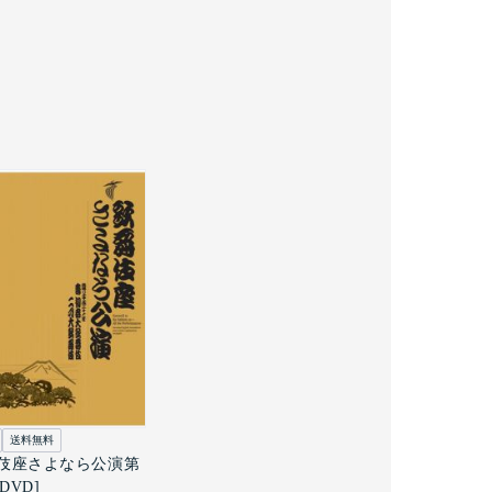
送料無料
伎座さよなら公演第
[DVD]