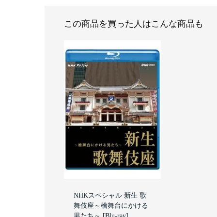
この商品を買った人はこんな商品も
NHKスペシャル 新生 歌
舞伎座～檜舞台にかける
男たち～ [Blu-ray]