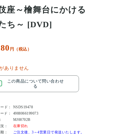
伎座～檜舞台にかける
たち～ [DVD]
180
円（税込）
がありません
この商品について問い合わせ
る
コード：
NSDS19478
コード：
4988066199073
：
MJ00702B
状況：
在庫切れ
時期：
ご注文後、3～4営業日で発送いたします。