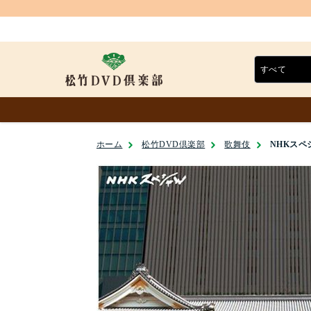
ホーム
松竹DVD倶楽部
歌舞伎
NHKスペ