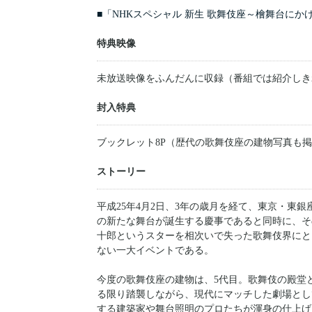
■「NHKスペシャル 新生 歌舞伎座～檜舞台にか
特典映像
未放送映像をふんだんに収録（番組では紹介しき
封入特典
ブックレット8P（歴代の歌舞伎座の建物写真も
ストーリー
平成25年4月2日、3年の歳月を経て、東京・東
の新たな舞台が誕生する慶事であると同時に、そ
十郎というスターを相次いで失った歌舞伎界にと
ない一大イベントである。
今度の歌舞伎座の建物は、5代目。歌舞伎の殿堂
る限り踏襲しながら、現代にマッチした劇場とし
する建築家や舞台照明のプロたちが渾身の仕上げ