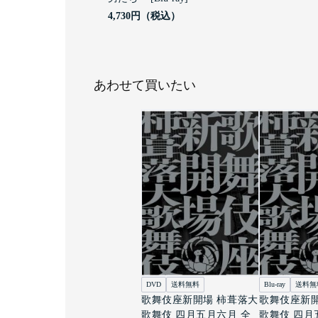
4,730円
あわせて買いたい
DVD
送料無料
Blu-ray
送料無
歌舞伎座新開場 柿葺落大
歌舞伎座新開
歌舞伎 四月五月六月 全
歌舞伎 四月