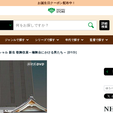
お誕生日クーポン配布中！
詳細
検索
ジャンルで探す
シリーズで探す
年代で探す
監督で探す
シャル 新生 歌舞伎座～檜舞台にかける男たち～ [DVD]
ゆう
N