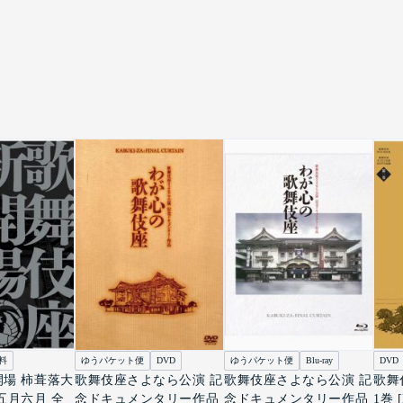
料
ゆうパケット便
DVD
ゆうパケット便
Blu-ray
DVD
場 柿葺落大
歌舞伎座さよなら公演 記
歌舞伎座さよなら公演 記
歌舞
五月六月 全
念ドキュメンタリー作品
念ドキュメンタリー作品
1巻 