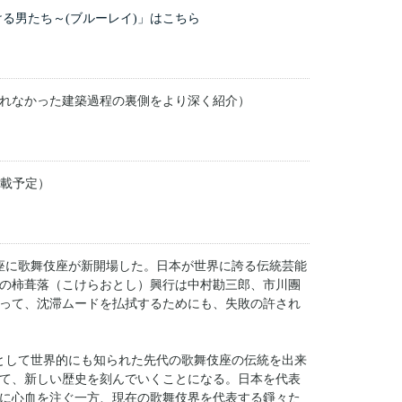
ける男たち～(ブルーレイ)」はこちら
れなかった建築過程の裏側をより深く紹介）
掲載予定）
銀座に歌舞伎座が新開場した。日本が世界に誇る伝統芸能
の柿葺落（こけらおとし）興行は中村勘三郎、市川團
って、沈滞ムードを払拭するためにも、失敗の許され
として世界的にも知られた先代の歌舞伎座の伝統を出来
て、新しい歴史を刻んでいくことになる。日本を代表
に心血を注ぐ一方、現在の歌舞伎界を代表する錚々た