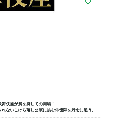
期歌舞伎座が満を持しての開場！
されないこけら落し公演に挑む俳優陣を丹念に追う。