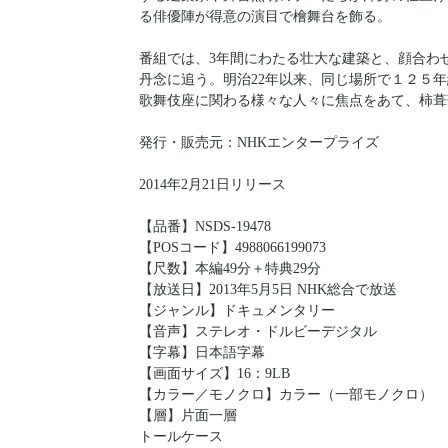
る俳優陣が得意の演目で檜舞台を飾る。
番組では、3年間にわたる壮大な建築と、顔合わ
丹念に追う。明治22年以来、同じ場所で１２５
歌舞伎座に関わる様々な人々に焦点をあて、柿葺
発行・販売元：NHKエンタープライズ
2014年2月21日リリース
【品番】NSDS-19478
【POSコード】4988066199073
【尺数】本編49分＋特典29分
【放送日】2013年5月5日 NHK総合で放送
【ジャンル】ドキュメンタリー
【音声】ステレオ・ドルビーデジタル
【字幕】日本語字幕
【画面サイズ】16：9LB
【カラー／モノクロ】カラー（一部モノクロ）
【層】片面一層
トールケース