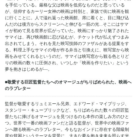
を手伝っている。厳格な父は映画を低劣なものだと思っている
が、信仰するカーリー女神の映画は特別と、家族で街に映画を観
に行くことに。人で溢れ返った映画館、席に着くと、目に飛び込
んだのは後方からスクリーンへと伸びる一筋の光...そこにはサマ
イが初めて見る世界が広がっていた。映画にすっかり魅了された
サマイは、再び映画館に忍び込むが、チケット代が払えずつまみ
出されてしまう。それを見た映写技師のファザルがある提案をす
る。料理上手なサマイの母が作る弁当と引換えに、映写室から映
画をみせてくれるというのだ。サマイは映写窓から観る色とりど
りの映画の数々に圧倒され、いつしか「映画を作りたい」という
夢を抱きはじめるが―。
■敬愛する巨匠監督たちへのオマージュがちりばめられた、映画へ
のラブレター
監督が敬愛するリュミエール兄弟、エドワード・マイブリッジ、
スタンリー・キューブリックなど、ちりばめられた数々の巨匠監
督たちに捧げるオマージュを見つけるのも本作の楽しみ方のひと
つ。世界で一番の映画ファンだと語る監督が、世界中の映画ファ
ンへ贈る映画へのラブレター。今もなおインドに存在する階級制
度や貧困というテーマを背景に、大きな夢を抱き未来を照らす光