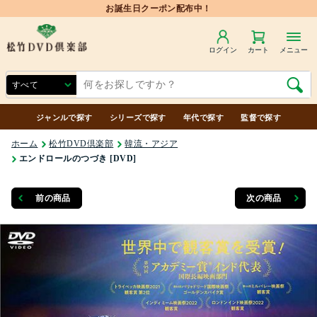
お誕生日クーポン配布中！
ログイン
カート
メニュー
ジャンルで探す
シリーズで探す
年代で探す
監督で探す
ホーム
松竹DVD倶楽部
韓流・アジア
エンドロールのつづき [DVD]
前の商品
次の商品