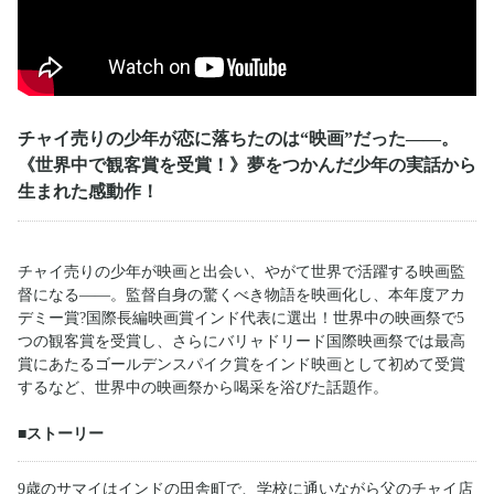
チャイ売りの少年が恋に落ちたのは“映画”だった――。
《世界中で観客賞を受賞！》夢をつかんだ少年の実話から
生まれた感動作！
チャイ売りの少年が映画と出会い、やがて世界で活躍する映画監
督になる――。監督自身の驚くべき物語を映画化し、本年度アカ
デミー賞?国際長編映画賞インド代表に選出！世界中の映画祭で5
つの観客賞を受賞し、さらにバリャドリード国際映画祭では最高
賞にあたるゴールデンスパイク賞をインド映画として初めて受賞
するなど、世界中の映画祭から喝采を浴びた話題作。
■ストーリー
9歳のサマイはインドの田舎町で、学校に通いながら父のチャイ店