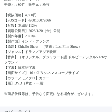
発売元：松竹 販売元：松竹
【税抜価格】4,800円
【POSコード】4988105079366
【尺数】本編約112分
【劇場公開日】2023/1/20（金）公開
【製作年度】2021年
【製作国】インド・フランス
【原題】Chhello Show （英題：Last Film Show）
【ジャンル】ドラマ／アジア映画
【音声】（オリジナル）グジャラート語 ドルビーデジタル5.1chサ
ラウンド
【字幕】日本語字幕
【画面サイズ】 16：9LB シネマスコープサイズ
【カラー／モノクロ】カラー
【層】DVD（片面・一層）
※商品仕様等は、予告なく変更になる場合がございます。