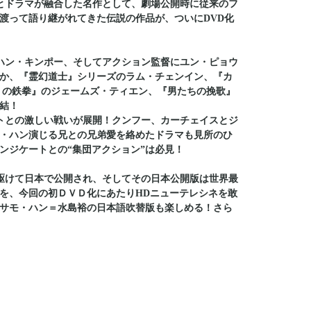
とドラマが融合した名作として、劇場公開時に従来のフ
渡って語り継がれてきた伝説の作品が、ついにDVD化
ハン・キンポー、そしてアクション監督にユン・ピョウ
か、『霊幻道士』シリーズのラム・チェンイン、『カ
りの鉄拳』のジェームズ・ティエン、『男たちの挽歌』
結！
トとの激しい戦いが展開！クンフー、カーチェイスとジ
・ハン演じる兄との兄弟愛を絡めたドラマも見所のひ
ンジケートとの“集団アクション”は必見！
駆けて日本で公開され、そしてその日本公開版は世界最
を、今回の初ＤＶＤ化にあたりHDニューテレシネを敢
サモ・ハン＝水島裕の日本語吹替版も楽しめる！さら