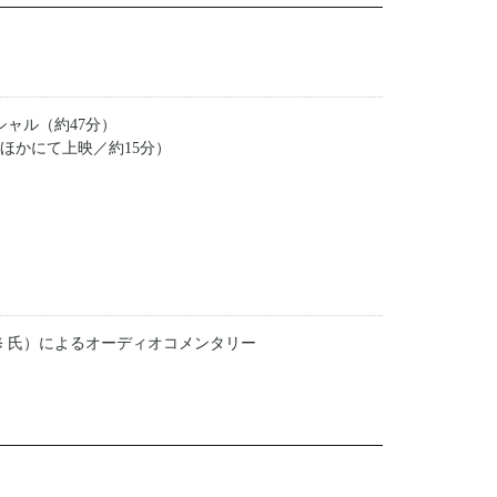
ャル（約47分）
竹ほかにて上映／約15分）
修 氏）によるオーディオコメンタリー