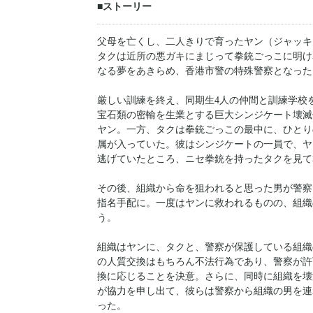
■ストーリー
父母を亡くし、二人きりで育ったヤン（ジャッキ
タクは近所の悪ガキにまじって拳銃ごっこに明け
なる夢をあきらめ、香港市警の特殊警察となった
厳しい訓練を終え、同期生4人の仲間と訓練学校
宝石類の密輸を生業とする巨大シンジケート壊滅
ヤン。一方、タクは拳銃ごっこの最中に、ひとり
属が入っていた。彼はシンジケートの一員で、ヤ
逃げていたところ、ニセ拳銃を持ったタクを見て
その後、組織から命を狙われると思った男が警察
指名手配に。一度はヤンに救われるものの、組織
う。
組織はヤンに、タクと、警察が保護している組織
の人質交換はもちろん不法行為であり、警察が許
換に応じることを決意。さらに、同時に組織を壊
が協力を申し出て、彼らは警察から組織の男を連
った。