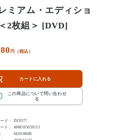
レミアム・エディショ
＜2枚組＞ [DVD]
180
円（税込）
カートに入れる
この商品について問い合わせ
る
コード：
DZ0377
コード：
4988105059115
：
MJ01886B