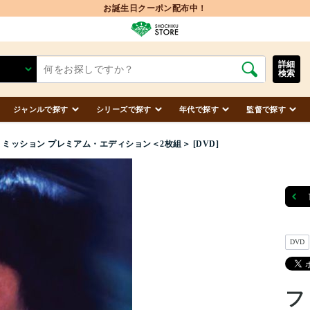
お誕生日クーポン配布中！
詳細
検索
ジャンルで探す
シリーズで探す
年代で探す
監督で探す
ミッション プレミアム・エディション＜2枚組＞ [DVD]
DVD
フ