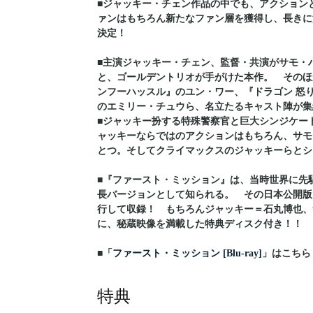
■ジャッキー・チェン作品の中でも、アクション
ァンはもちろん新たなファン層を獲得し、長きに
決定！
■主演ジャッキー・チェン、監督・共演がサモ・
と、ゴールデントリオが手がけた本作。 そのほ
ンフーハッスル』のユン・ワー、『ドラゴン 怒
のエミリー・チュウら、名立たるキャスト陣が集
■ジャッキー扮する特殊警察官と巨大シンジケー
ャッキーならではのアクションはもちろん、サモ
とつ。そしてクライマックスのジャッキーらとシ
■『ファースト・ミッション』は、当時世界に先
長バージョンとして知られる。 その日本公開版
行して収録！ もちろんジャッキー＝石丸博也、
に、秘蔵映像を満載した特典ディスク付き！！
■「
ファースト・ミッション [Blu-ray]
」はこちら
特典