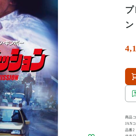
プ
ン
4,
商品
JAN
品番2