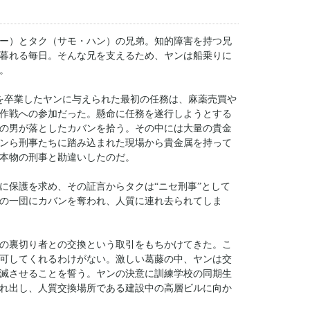
ー）とタク（サモ・ハン）の兄弟。知的障害を持つ兄
暮れる毎日。そんな兄を支えるため、ヤンは船乗りに
。
を卒業したヤンに与えられた最初の任務は、麻薬売買や
作戦への参加だった。懸命に任務を遂行しようとする
の男が落としたカバンを拾う。その中には大量の貴金
ンら刑事たちに踏み込まれた現場から貴金属を持って
本物の刑事と勘違いしたのだ。
に保護を求め、その証言からタクは“ニセ刑事”として
の一団にカバンを奪われ、人質に連れ去られてしま
の裏切り者との交換という取引をもちかけてきた。こ
可してくれるわけがない。激しい葛藤の中、ヤンは交
滅させることを誓う。ヤンの決意に訓練学校の同期生
れ出し、人質交換場所である建設中の高層ビルに向か