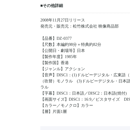
■その他詳細
2008年11月27日リリース
発売元・販売元：松竹株式会社 映像商品部
【品番】DZ-0377
【尺数】本編約98分＋特典約82分
【公開日・劇場等】日本
【製作年度】1985年
【製作国】香港
【ジャンル】アクション
【音声】DISC1：(1)ドルビーデジタル・広東
（吹替）モノラル (3)ドルビーデジタル・日本
ラル
【字幕】DISC1：日本語／DISC2：日本語(焼付)
【画面サイズ】DISC1：16:9／ビスタサイズ DISC
【カラー／モノクロ】カラー
【層】片面1層