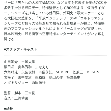
サーに『男たちの大和/YAMATO』など日本を代表する作品のCGを
多数手掛ける野口光一、特撮監督として2002年より「仮面ライダ
ー」シリーズを担当している佛田洋、邦画史上最大スケールとな
る大怪獣の造形を、「平成ゴジラ」シリーズや「ウルトラマン」
シリーズなど数々の怪獣造形で知られる若狭新一が担当、特撮映
画のプロフェッショナルたちによるドリームタッグが実現した。
日本映画史に残る衝撃の空想特撮エンターテイメントがいま幕を
開ける！
■スタッフ・キャスト
山田涼介 土屋太鳳
濱田岳 眞島秀和 ふせえり
六角精児 矢柴俊博 有薗芳記 SUMIRE 笠兼三 MEGUMI
岩松了 田中要次 銀粉蝶 嶋田久作 笹野高史
オダギリジョー 西田敏行
監督・脚本：三木聡
音楽：上野耕路
■品番