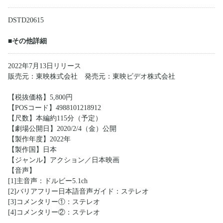
DSTD20615
■その他詳細
2022年7月13日リリース
販売元：東映株式会社 発売元：東映ビデオ株式会社
【税抜価格】5,800円
【POSコード】4988101218912
【尺数】本編約115分（予定）
【劇場公開日】2020/2/4（金）公開
【製作年度】2022年
【製作国】日本
【ジャンル】アクション／日本映画
【音声】
[1]主音声：ドルビー5.1ch
[2]バリアフリー日本語音声ガイド：ステレオ
[3]コメンタリー①：ステレオ
[4]コメンタリー②：ステレオ