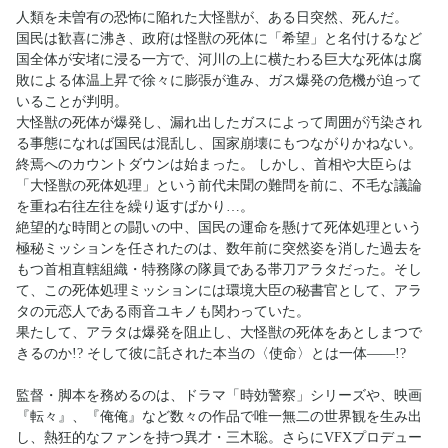
人類を未曽有の恐怖に陥れた大怪獣が、ある日突然、死んだ。
国民は歓喜に沸き、政府は怪獣の死体に「希望」と名付けるなど
国全体が安堵に浸る一方で、河川の上に横たわる巨大な死体は腐
敗による体温上昇で徐々に膨張が進み、ガス爆発の危機が迫って
いることが判明。
大怪獣の死体が爆発し、漏れ出したガスによって周囲が汚染され
る事態になれば国民は混乱し、国家崩壊にもつながりかねない。
終焉へのカウントダウンは始まった。 しかし、首相や大臣らは
「大怪獣の死体処理」という前代未聞の難問を前に、不毛な議論
を重ね右往左往を繰り返すばかり…。
絶望的な時間との闘いの中、国民の運命を懸けて死体処理という
極秘ミッションを任されたのは、数年前に突然姿を消した過去を
もつ首相直轄組織・特務隊の隊員である帯刀アラタだった。そし
て、この死体処理ミッションには環境大臣の秘書官として、アラ
タの元恋人である雨音ユキノも関わっていた。
果たして、アラタは爆発を阻止し、大怪獣の死体をあとしまつで
きるのか!? そして彼に託された本当の〈使命〉とは一体――!?
監督・脚本を務めるのは、ドラマ「時効警察」シリーズや、映画
『転々』、『俺俺』など数々の作品で唯一無二の世界観を生み出
し、熱狂的なファンを持つ異才・三木聡。さらにVFXプロデュー