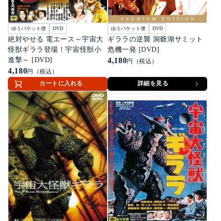
ゆうパケット便
DVD
ゆうパケット便
DVD
絶対やせる 電エース～宇宙大
ギララの逆襲 洞爺湖サミット
怪獣ギララ登場！宇宙怪獣小
危機一発 [DVD]
進撃～ [DVD]
4,180
円（税込）
4,180
円（税込）
カートに入れる
詳細を見る