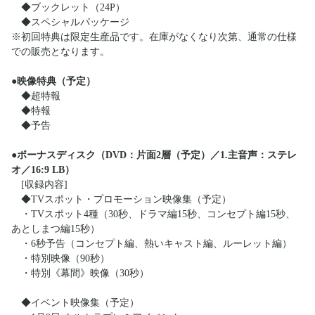
◆ブックレット（24P）
◆スペシャルパッケージ
※初回特典は限定生産品です。在庫がなくなり次第、通常の仕様
での販売となります。
●映像特典（予定）
◆超特報
◆特報
◆予告
●ボーナスディスク（DVD：片面2層（予定）／1.主音声：ステレ
オ／16:9 LB）
[収録内容]
◆TVスポット・プロモーション映像集（予定）
・TVスポット4種（30秒、ドラマ編15秒、コンセプト編15秒、
あとしまつ編15秒）
・6秒予告（コンセプト編、熱いキャスト編、ルーレット編）
・特別映像（90秒）
・特別《幕間》映像（30秒）
◆イベント映像集（予定）