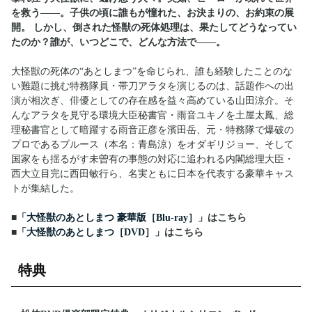
を救う――。子供の頃に誰もが憧れた、お決まりの、お約束の展
開。 しかし、倒された怪獣の死体処理は、果たしてどうなってい
たのか？誰が、いつどこで、どんな方法で――。
大怪獣の死体の“あとしまつ”を命じられ、誰も経験したことのな
い難題に挑む特務隊員・帯刀アラタを演じるのは、話題作への出
演が相次ぎ、俳優としての存在感を益々高めている山田涼介。そ
んなアラタを見守る環境大臣秘書官・雨音ユキノを土屋太鳳、総
理秘書官として暗躍する雨音正彦を濱田岳、元・特務隊で爆破の
プロであるブルース（本名：青島涼）をオダギリジョー、そして
国家をも揺るがす未曽有の事態の対応に追われる内閣総理大臣・
西大立目完に西田敏行ら、名実ともに日本を代表する豪華キャス
トが集結した。
■「
大怪獣のあとしまつ 豪華版［Blu-ray］
」はこちら
■「
大怪獣のあとしまつ［DVD］
」はこちら
特典