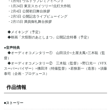
・1月9日 ウルトラプレミアイベント
・1月24日 東京スカイツリー?点灯大作戦
・2月4日 公開初日舞台挨拶
・2月5日 公開記念ライブビューイング
・2月15日 満員御礼舞台挨拶
◆メイキング（予定）
◆映画「大怪獣のあとしまつ」公開記念特番（予定）
●音声特典
◆オーディオコメンタリー① 山田涼介×土屋太鳳×三木聡（監
督）
◆オーディオコメンタリー② 三木聡（監督）×野口光一（VFX
スーパーバイザー）×佛田洋（特撮監督）×若狭新一（造形）×須藤
泰司（企画・プロデュース）
作品情報
■ストーリー