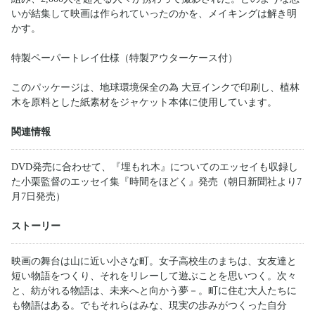
いが結集して映画は作られていったのかを、メイキングは解き明
かす。
特製ペーパートレイ仕様（特製アウターケース付）
このパッケージは、地球環境保全の為 大豆インクで印刷し、植林
木を原料とした紙素材をジャケット本体に使用しています。
関連情報
DVD発売に合わせて、『埋もれ木』についてのエッセイも収録し
た小栗監督のエッセイ集『時間をほどく』発売（朝日新聞社より7
月7日発売）
ストーリー
映画の舞台は山に近い小さな町。女子高校生のまちは、女友達と
短い物語をつくり、それをリレーして遊ぶことを思いつく。次々
と、紡がれる物語は、未来へと向かう夢－。町に住む大人たちに
も物語はある。でもそれらはみな、現実の歩みがつくった自分