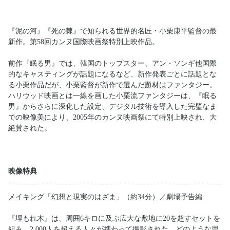
『泥の河』『死の棘』で知られる世界的名匠・小栗康平監督の最
新作。第58回カンヌ国際映画祭特別上映作品。
前作『眠る男』では、韓国のトップスター、アン・ソンギ他国際
的なキャスティングが話題になるなど、新作発表ごとに話題とな
る小栗作品だが、小栗監督が新作で選んだ題材はファンタジー。
ハリウッド映画とは一線を画した小栗流ファンタジーは、『眠る
男』からさらに深化した設定、デジタル技術を導入した完璧なま
での映像美により、2005年のカンヌ映画祭にて特別上映され、大
絶賛された。
映像特典
メイキング「幻想と現実のはざま」（約34分）／劇場予告編
『埋もれ木』は、周囲6キロに及ぶ広大な敷地に20を超すセットを
組み、2,000人を超える人々が携わって撮影された。どのような思