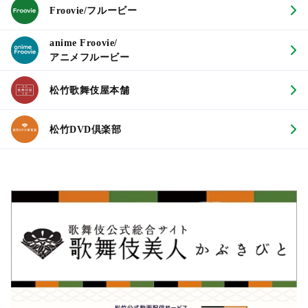
Froovie/フルービー
anime Froovie/
アニメフルービー
松竹歌舞伎屋本舗
松竹DVD倶楽部