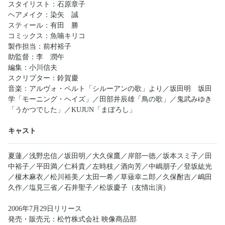
スタイリスト：石原章子
ヘアメイク：染矢 誠
スティール：有田 勝
コミックス：魚喃キリコ
製作担当：前村裕子
助監督：李 潤午
編集：小川信夫
スクリプター：鈴賀慶
音楽：アルヴォ・ペルト「シルーアンの歌」より／坂田明 坂田
学「モーニング・ヘイズ」／田部井辰雄「鳥の歌」／鬼武みゆき
「うかつでした」／KUJUN「まぼろし」
キャスト
夏蓮／浅野忠信／坂田明／大久保鷹／岸部一徳／坂本スミ子／田
中裕子／平田満／仁科貴／左時枝／酒向芳／中嶋朋子／登坂紘光
／榎木麻衣／松川裕美／太田一希／草薙幸ニ郎／久保酎吉／嶋田
久作／塩見三省／石井聖子／松坂慶子（友情出演）
2006年7月29日リリース
発売・販売元：松竹株式会社 映像商品部