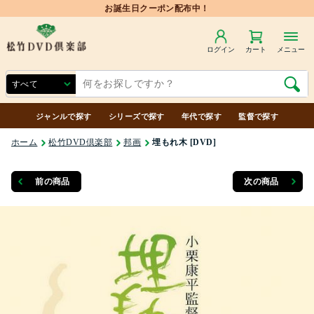
お誕生日クーポン配布中！
ログイン
カート
メニュー
ジャンルで探す
シリーズで探す
年代で探す
監督で探す
ホーム
松竹DVD倶楽部
邦画
埋もれ木 [DVD]
前の商品
次の商品