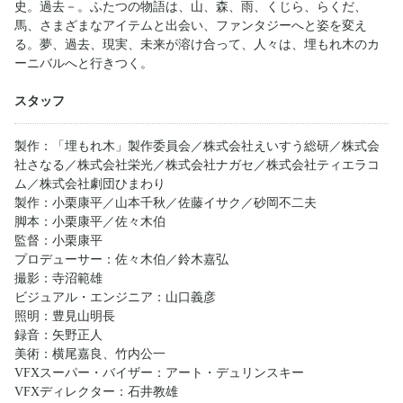
史。過去－。ふたつの物語は、山、森、雨、くじら、らくだ、
馬、さまざまなアイテムと出会い、ファンタジーへと姿を変え
る。夢、過去、現実、未来が溶け合って、人々は、埋もれ木のカ
ーニバルへと行きつく。
スタッフ
製作：「埋もれ木」製作委員会／株式会社えいすう総研／株式会
社さなる／株式会社栄光／株式会社ナガセ／株式会社ティエラコ
ム／株式会社劇団ひまわり
製作：小栗康平／山本千秋／佐藤イサク／砂岡不二夫
脚本：小栗康平／佐々木伯
監督：小栗康平
プロデューサー：佐々木伯／鈴木嘉弘
撮影：寺沼範雄
ビジュアル・エンジニア：山口義彦
照明：豊見山明長
録音：矢野正人
美術：横尾嘉良、竹内公一
VFXスーパー・バイザー：アート・デュリンスキー
VFXディレクター：石井教雄