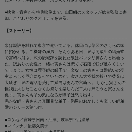
●映像・音声から特典映像まで、山田組のスタッフが総合監修に参
加、こだわりのクオリティを追及。
【ストーリー】
泉は親許を離れて東京で働いている。休日には柴又のさくらの家
に招かれる。ご機嫌の満男。そんなある日、泉は同級生の結婚式
で宮崎へ飛ぶ。式の後城跡を訪ねた泉はバッタリ寅さんと出会っ
た。訳ありの女性と一緒の寅さんは慌てて石段で転び足をくじい
てしまう。女性は理容師の蝶子で一文なしの寅さんは髪結いの亭
主よろしく厄介になっていたのだ。寅さん大怪我の報せで柴又は
大騒ぎ。泉の電話を受けて満男は勇んで宮崎へ。 しかし寅さんの
怪我は大したことなくお祭りを楽しんだ二人は帰ろうと寅さんを
促す。寅さんもその気になるが蝶子は怒り出す。
愚かな師・寅さんと真面目な弟子・満男のおかしくも哀しい師弟
愛のシリーズ第45作。
■ロケ地／宮崎県日南・油津、岐阜県下呂温泉
■マドンナ／後藤久美子