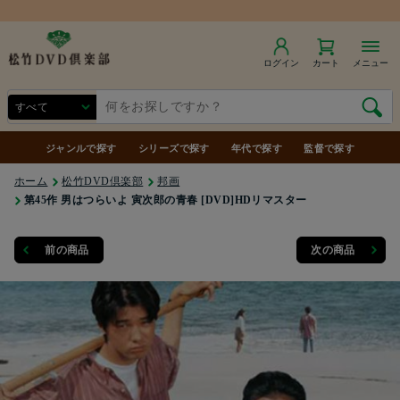
商品合計7,000円（税込）以上で送料無料
ログイン
カート
メニュー
ジャンルで探す
シリーズで探す
年代で探す
監督で探す
ホーム
松竹DVD倶楽部
邦画
第45作 男はつらいよ 寅次郎の青春 [DVD]HDリマスター
前の商品
次の商品