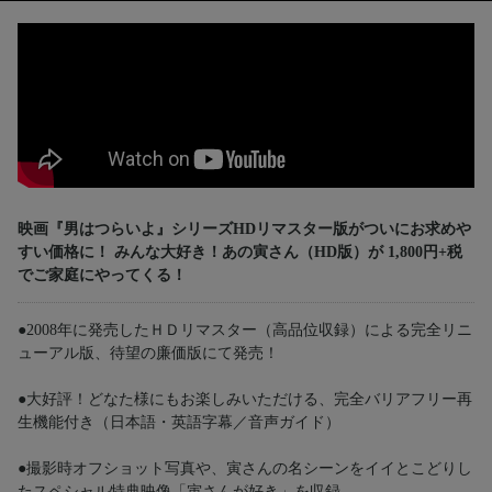
映画『男はつらいよ』シリーズHDリマスター版がついにお求めや
すい価格に！ みんな大好き！あの寅さん（HD版）が 1,800円+税
でご家庭にやってくる！
●2008年に発売したＨＤリマスター（高品位収録）による完全リニ
ューアル版、待望の廉価版にて発売！
●大好評！どなた様にもお楽しみいただける、完全バリアフリー再
生機能付き（日本語・英語字幕／音声ガイド）
●撮影時オフショット写真や、寅さんの名シーンをイイとこどりし
たスペシャル特典映像「寅さんが好き」を収録。