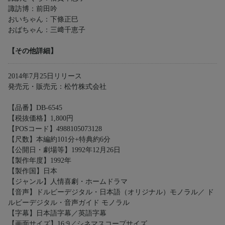
諏訪博：前田吟
おいちゃん：下條正巳
おばちゃん：三﨑千恵子
【その他詳細】
2014年7月25日リリース
発売元・販売元：松竹株式会社
【品番】DB-6545
【税抜価格】1,800円
【POSコード】4988105073128
【尺数】本編約101分+特典約6分
【公開日・劇場等】1992年12月26日
【製作年度】1992年
【製作国】日本
【ジャンル】人情喜劇・ホームドラマ
【音声】ドルビーデジタル・日本語（オリジナル）モノラル／ ド
ルビーデジタル・音声ガイド モノラル
【字幕】日本語字幕／英語字幕
【画面サイズ】16:9／シネマスコープサイズ