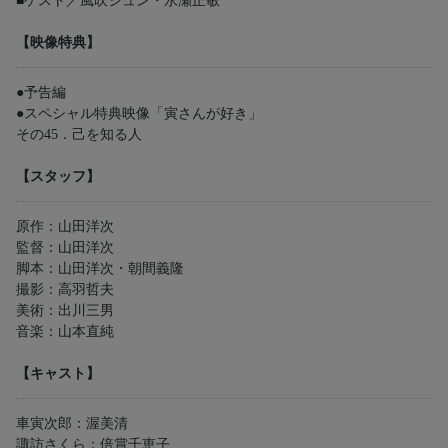
■ゲスト／風吹ジュン・永瀬正敏
【映像特典】
●予告編
●スペシャル特典映像「寅さんが好き」
その45．己を知る人
【スタッフ】
原作：山田洋次
監督：山田洋次
脚本：山田洋次・朝間義隆
撮影：高羽哲夫
美術：出川三男
音楽：山本直純
【キャスト】
車寅次郎：渥美清
諏訪さくら：倍賞千恵子