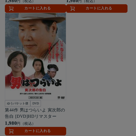
1,980
1,980
円（税込）
円（税込）
カートに入れる
カートに入れる
ゆうパケット便
DVD
第44作 男はつらいよ 寅次郎の
告白 [DVD]HDリマスター
1,980
円（税込）
カートに入れる