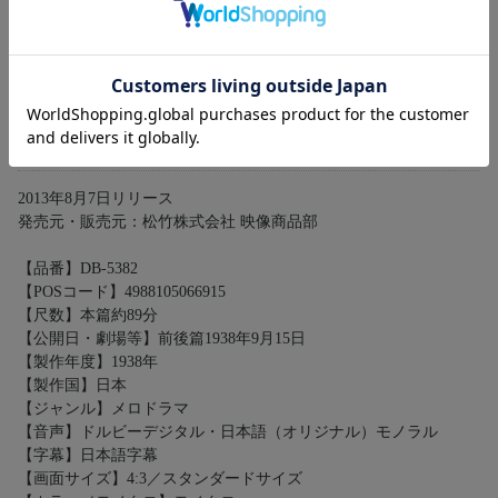
キャスト
田中絹代／上原謙／岡村文子／高杉早苗／河村黎吉／吉川満子／
桑野通子／佐分利信
その他詳細
2013年8月7日リリース
発売元・販売元：松竹株式会社 映像商品部
【品番】DB-5382
【POSコード】4988105066915
【尺数】本篇約89分
【公開日・劇場等】前後篇1938年9月15日
【製作年度】1938年
【製作国】日本
【ジャンル】メロドラマ
【音声】ドルビーデジタル・日本語（オリジナル）モノラル
【字幕】日本語字幕
【画面サイズ】4:3／スタンダードサイズ