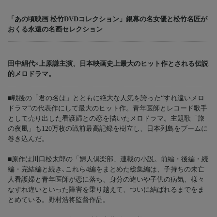
「あの頃映画 松竹DVDコレクション」銀幕の名女優と松竹名匠が
おくる永遠の名画セレクション
田中絹代×上原謙主演、日本映画史上最大のヒット作とされる伝説
的メロドラマ。
■戦後の「君の名は」とともに絶大な人気を誇った“すれ違いメロ
ドラマ”の代表作にして最大のヒット作。青年医師とレコード歌手
として売り出した看護婦との恋を描いたメロドラマ。主題歌「旅
の夜風」も120万枚の戦前最高記録を樹立し、日本列島をブームに
巻き込んだ。
■原作は川口松太郎の「婦人倶楽部」連載の小説。前編・後編・続
編・完結編と続き､これら4編をまとめた総集編は、子持ちの未亡
人看護婦と青年医師が恋に落ち、身分の違いや子供の病気、様々
なすれ違いといった障害を乗り越えて、ついに結ばれるまでをま
とめている。野村浩将監督作品。