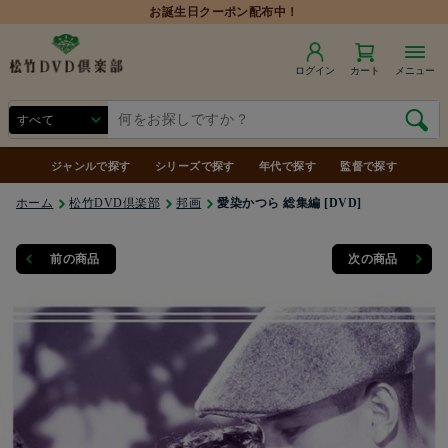
お誕生日クーポン配布中！
ログイン
カート
メニュー
ジャンルで探す
シリーズで探す
年代で探す
監督で探す
ホーム
松竹DVD倶楽部
邦画
愛染かつら 総集編 [DVD]
前の商品
次の商品