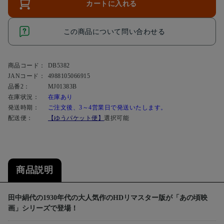
カートに入れる
この商品について問い合わせる
商品コード：
DB5382
JANコード：
4988105066915
品番2：
MJ01383B
在庫状況：
在庫あり
発送時期：
ご注文後、3～4営業日で発送いたします。
配送便：
【ゆうパケット便】
選択可能
商品説明
田中絹代の1930年代の大人気作のHDリマスター版が「あの頃映
画」シリーズで登場！