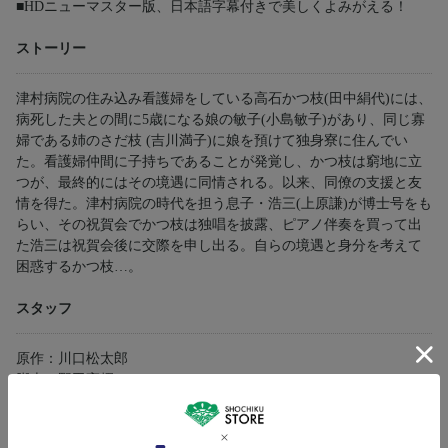
■HDニューマスター版、日本語字幕付きで美しくよみがえる！
ストーリー
津村病院の住み込み看護婦をしている高石かつ枝(田中絹代)には、
病死した夫との間に5歳になる娘の敏子(小島敏子)があり、同じ寡
婦である姉のさだ枝 (吉川満子)に娘を預けて独身寮に住んでい
た。看護婦仲間に子持ちであることが発覚し、かつ枝は窮地に立
つが、最終的にはその境遇に同情される。以来、同僚の支援と友
情を得た。津村病院の時代を担う息子・浩三(上原謙)が博士号をも
らい、その祝賀会でかつ枝は独唱を披露、ピアノ伴奏を買って出
た浩三は祝賀会後に交際を申し出る。自らの境遇と身分を考えて
困惑するかつ枝…。
スタッフ
原作：川口松太郎
脚本：野田高梧
監督：野村浩将
撮影：高橋通夫