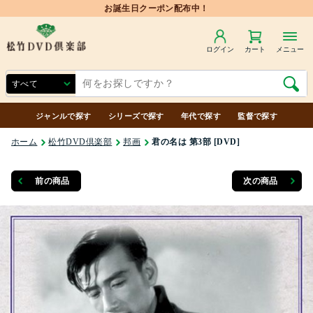
お誕生日クーポン配布中！
ログイン
カート
メニュー
ジャンルで探す
シリーズで探す
年代で探す
監督で探す
ホーム
松竹DVD倶楽部
邦画
君の名は 第3部 [DVD]
前の商品
次の商品