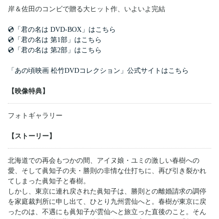
岸＆佐田のコンビで贈る大ヒット作、いよいよ完結
💿「君の名は DVD-BOX」はこちら
💿「君の名は 第1部」はこちら
💿「君の名は 第2部」はこちら
「あの頃映画 松竹DVDコレクション」公式サイトはこちら
【映像特典】
フォトギャラリー
【ストーリー】
北海道での再会もつかの間、アイヌ娘・ユミの激しい春樹への
愛、そして眞知子の夫・勝則の非情な仕打ちに、再び引き裂かれ
てしまった眞知子と春樹。
しかし、東京に連れ戻された眞知子は、勝則との離婚請求の調停
を家庭裁判所に申し出て、ひとり九州雲仙へと。春樹が東京に戻
ったのは、不遇にも眞知子が雲仙へと旅立った直後のこと。そん