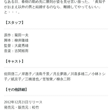
なある日、春樹の勤め先に勝則が姿を見せ言い放った。「眞知子
がおまえ以外の男と結婚するのなら、離婚してやってもいい」
と・・・。
【スタッフ】
原作：菊田一夫
脚本：柳井隆雄
監督：大庭秀雄
音楽：古関裕而
【キャスト】
佐田啓二／岸惠子／淡島千景／月丘夢路／川喜多雄二／小林トシ
子／紙京子／三橋達也／笠智衆／柳永二郎
【その他詳細】
2012年12月21日リリース
発売元・販売元：松竹