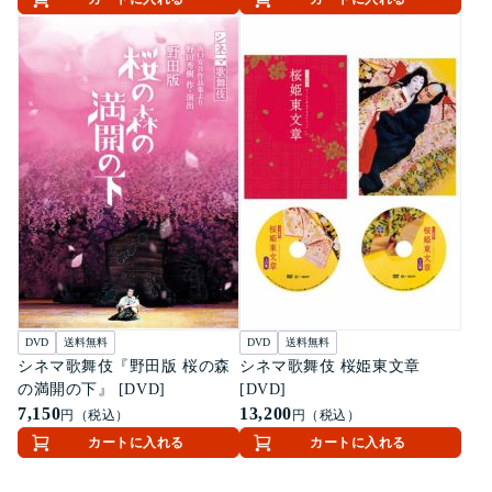
DVD
送料無料
DVD
送料無料
シネマ歌舞伎『野田版 桜の森
シネマ歌舞伎 桜姫東文章
の満開の下』 [DVD]
[DVD]
7,150
13,200
円（税込）
円（税込）
カートに入れる
カートに入れる