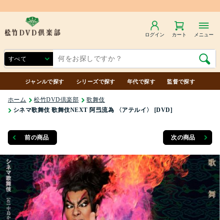
商品合計7,000円（税込）以上で送料無料
ログイン
カート
メニュー
ジャンルで探す
シリーズで探す
年代で探す
監督で探す
ホーム
松竹DVD倶楽部
歌舞伎
シネマ歌舞伎 歌舞伎NEXT 阿弖流為 〈アテルイ〉 [DVD]
前の商品
次の商品