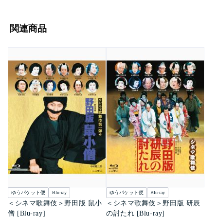
関連商品
ゆうパケット便
Blu-ray
ゆうパケット便
Blu-ray
＜シネマ歌舞伎＞野田版 鼠小
＜シネマ歌舞伎＞野田版 研辰
僧 [Blu-ray]
の討たれ [Blu-ray]