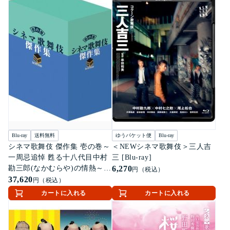
Blu-ray
送料無料
ゆうパケット便
Blu-ray
シネマ歌舞伎 傑作集 壱の巻～
＜NEWシネマ歌舞伎＞三人吉
一周忌追悼 甦る十八代目中村
三 [Blu-ray]
勘三郎(なかむらや)の情熱～
6,270
円（税込）
[Blu-ray]
37,620
円（税込）
カートに入れる
カートに入れる