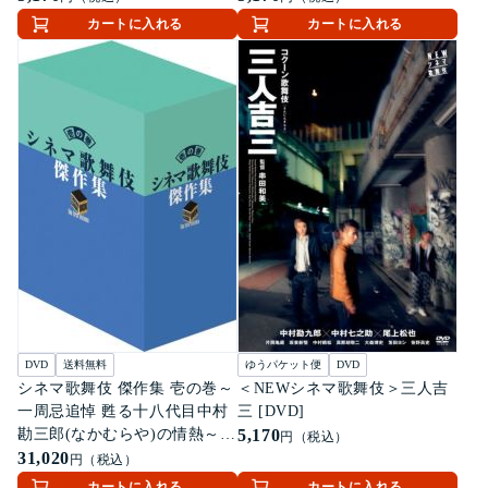
カートに入れる
カートに入れる
DVD
送料無料
ゆうパケット便
DVD
シネマ歌舞伎 傑作集 壱の巻～
＜NEWシネマ歌舞伎＞三人吉
一周忌追悼 甦る十八代目中村
三 [DVD]
勘三郎(なかむらや)の情熱～
5,170
円（税込）
[DVD]
31,020
円（税込）
カートに入れる
カートに入れる