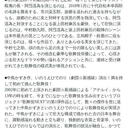
蝦夷の長・阿弖流為を演じるのは、2018年1月に十代目松本幸四郎
の名跡を襲名する、市川染五郎。故郷を追われた過去を持ちなが
らも、故郷のために友と対峙する決意の男を熱演している。阿弖
流為と対決することになる坂上田村麻呂を豪快、そして壮快に演
じるのは、中村勘九郎。阿弖流為と坂上田村麻呂の殺陣のシーン
は本作最大の見どころのひとつである。立烏帽子・鈴鹿の二役を
演じるのは、様々な作品で、ありとあらゆる美女を演じてきた、
中村七之助。頭の先から足の先まで一分の隙もない美しさには誰
もが魅了される。その他含む豪華な歌舞伎俳優によって、心揺さ
ぶる壮大なドラマや勢い溢れるアクションと共に、連綿と受け継
がれてきた歌舞伎の様式美が体現されている。
■中島かずき作、いのうえひでのり（劇団☆新感線）演出！満を持
して初めて挑んだ歌舞伎！
2002年に初めて上演された劇団☆新感線による「アテルイ」から
13年の時を経て、今までになかった歌舞伎を生み出すというプロ
ジェクト“歌舞伎NEXT”の第1弾作品として、数々の傑作を世に送
ってきた中島かずきといのうえひでのりにより歌舞伎化が実現さ
れた。中島かずきによって壮大な構成で描かれた古の日本を舞台
に、躍動感溢れる動きと立ち廻り、独創的な衣装と音楽等、いの
うえひでのりならではの演出と、歌舞伎の技法が融合し、かつて