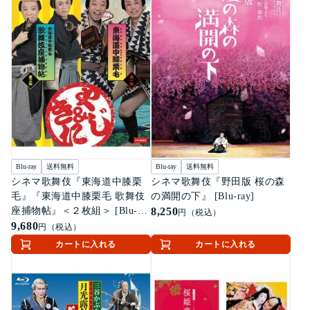
Blu-ray
送料無料
Blu-ray
送料無料
シネマ歌舞伎『東海道中膝栗
シネマ歌舞伎『野田版 桜の森
毛』『東海道中膝栗毛 歌舞伎
の満開の下』 [Blu-ray]
座捕物帖』＜２枚組＞ [Blu-
8,250
円（税込）
ray]
9,680
円（税込）
カートに入れる
カートに入れる