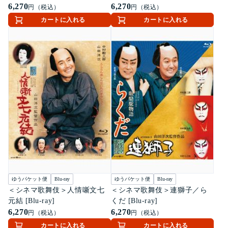
6,270
6,270
円（税込）
円（税込）
カートに入れる
カートに入れる
ゆうパケット便
Blu-ray
ゆうパケット便
Blu-ray
＜シネマ歌舞伎＞人情噺文七
＜シネマ歌舞伎＞連獅子／ら
元結 [Blu-ray]
くだ [Blu-ray]
6,270
6,270
円（税込）
円（税込）
カートに入れる
カートに入れる