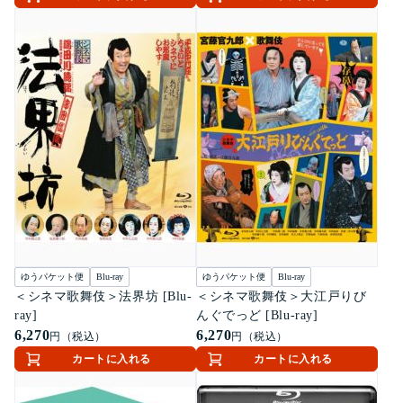
ゆうパケット便
Blu-ray
ゆうパケット便
Blu-ray
＜シネマ歌舞伎＞法界坊 [Blu-
＜シネマ歌舞伎＞大江戸りび
ray]
んぐでっど [Blu-ray]
6,270
6,270
円（税込）
円（税込）
カートに入れる
カートに入れる