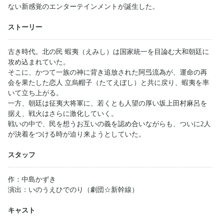
ない新感覚のエンターテインメントが誕生した。
ストーリー
古き時代。北の民 蝦夷（えみし）は国家統一を目論む大和朝廷に
攻め込まれていた。
そこに、かつて一族の神に背き追放された阿弖流為が、運命の再
会を果たした恋人 立烏帽子（たてえぼし）と共に戻り、蝦夷を率
いて立ち上がる。
一方、朝廷は征夷大将軍に、若くとも人望の厚い坂上田村麻呂を
据え、戦火はさらに激化していく。
戦いの中で、民を想うお互いの義を認め合いながらも、ついに2人
が決着をつける時が迫り来ようとしていた。
スタッフ
作：中島かずき
演出：いのうえひでのり（劇団☆新幹線）
キャスト