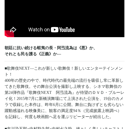
朝廷に抗い続ける蝦夷の長・阿弖流為は《悪》か、
それとも民を護る《正義》か―
■歌舞伎NEXT―これが新しい歌舞伎！新しいエンターテインメン
ト！
400年の歴史の中で、時代時代の最先端の流行を吸収し常に革新し
てきた歌舞伎。その舞台公演を撮影し上映する、シネマ歌舞伎の
第24弾作品『歌舞伎NEXT 阿弖流為』が待望のＤＶＤ・ブルーレ
イ化！2015年7月に新橋演舞場にて上演された公演を、19台のカメ
ラで収録した本作は、昨年6月に公開。舞台に負けずとも劣らない
躍動感溢れる映像美に、観客の満足度94％（完成披露上映調べ）
を記録し、何度も映画館へ足を運ぶリピーターが続出した。
■市川染五郎×中村勘九郎×中村七之助 雄々しく美しいキャスト！