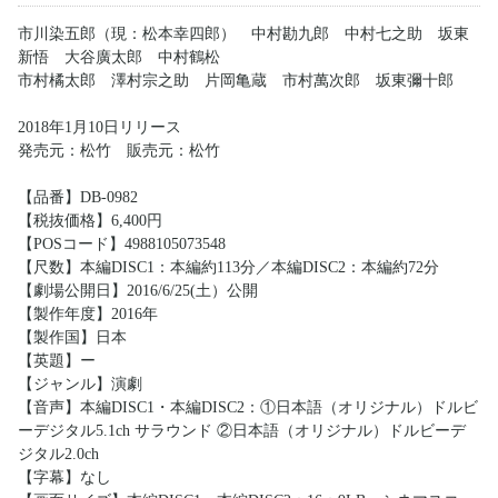
市川染五郎（現：松本幸四郎） 中村勘九郎 中村七之助 坂東
新悟 大谷廣太郎 中村鶴松
市村橘太郎 澤村宗之助 片岡亀蔵 市村萬次郎 坂東彌十郎
2018年1月10日リリース
発売元：松竹 販売元：松竹
【品番】DB-0982
【税抜価格】6,400円
【POSコード】4988105073548
【尺数】本編DISC1：本編約113分／本編DISC2：本編約72分
【劇場公開日】2016/6/25(土）公開
【製作年度】2016年
【製作国】日本
【英題】ー
【ジャンル】演劇
【音声】本編DISC1・本編DISC2：①日本語（オリジナル）ドルビ
ーデジタル5.1ch サラウンド ②日本語（オリジナル）ドルビーデ
ジタル2.0ch
【字幕】なし