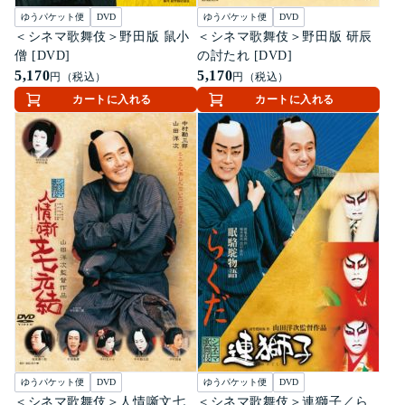
ゆうパケット便
DVD
ゆうパケット便
DVD
＜シネマ歌舞伎＞野田版 鼠小
＜シネマ歌舞伎＞野田版 研辰
僧 [DVD]
の討たれ [DVD]
5,170
5,170
円（税込）
円（税込）
カートに入れる
カートに入れる
ゆうパケット便
DVD
ゆうパケット便
DVD
＜シネマ歌舞伎＞人情噺文七
＜シネマ歌舞伎＞連獅子／ら