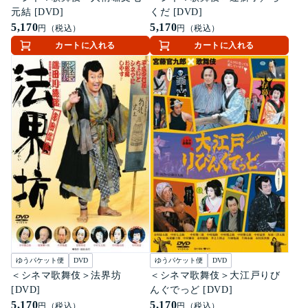
元結 [DVD]
くだ [DVD]
5,170
5,170
円（税込）
円（税込）
カートに入れる
カートに入れる
ゆうパケット便
DVD
ゆうパケット便
DVD
＜シネマ歌舞伎＞法界坊
＜シネマ歌舞伎＞大江戸りび
[DVD]
んぐでっど [DVD]
5,170
5,170
円（税込）
円（税込）