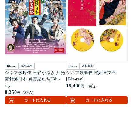
Blu-ray
送料無料
Blu-ray
送料無料
シネマ歌舞伎 三谷かぶき 月光
シネマ歌舞伎 桜姫東文章
露針路日本 風雲児たち[Blu-
[Blu-ray]
ray]
15,400
円（税込）
8,250
円（税込）
カートに入れる
カートに入れる