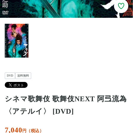
DVD
送料無料
シネマ歌舞伎 歌舞伎NEXT 阿弖流為
〈アテルイ〉 [DVD]
7,040
円（税込）