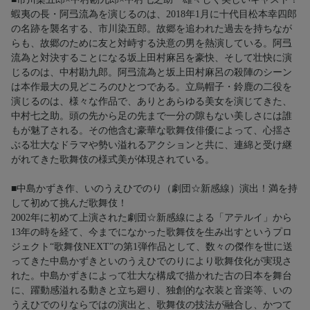
蝦夷の長・阿弖流為を演じるのは、2018年1月に十代目松本幸四郎
の名跡を襲名する、市川染五郎。故郷を追われた過去を持ちなが
らも、故郷のために友と対峙する決意の男を熱演している。阿弖
流為と対決することになる坂上田村麻呂を豪快、そして壮快に演
じるのは、中村勘九郎。阿弖流為と坂上田村麻呂の殺陣のシーン
は本作最大の見どころのひとつである。立烏帽子・鈴鹿の二役を
演じるのは、様々な作品で、ありとあらゆる美女を演じてきた、
中村七之助。頭の先から足の先まで一分の隙もない美しさには誰
もが魅了される。その他含む豪華な歌舞伎俳優によって、心揺さ
ぶる壮大なドラマや勢い溢れるアクションと共に、連綿と受け継
がれてきた歌舞伎の様式美が体現されている。
■中島かずき作、いのうえひでのり（劇団☆新感線）演出！満を持
して初めて挑んだ歌舞伎！
2002年に初めて上演された劇団☆新感線による「アテルイ」から
13年の時を経て、今までになかった歌舞伎を生み出すというプロ
ジェクト“歌舞伎NEXT”の第1弾作品として、数々の傑作を世に送
ってきた中島かずきといのうえひでのりにより歌舞伎化が実現さ
れた。中島かずきによって壮大な構成で描かれた古の日本を舞台
に、躍動感溢れる動きと立ち廻り、独創的な衣装と音楽等、いの
うえひでのりならではの演出と、歌舞伎の技法が融合し、かつて