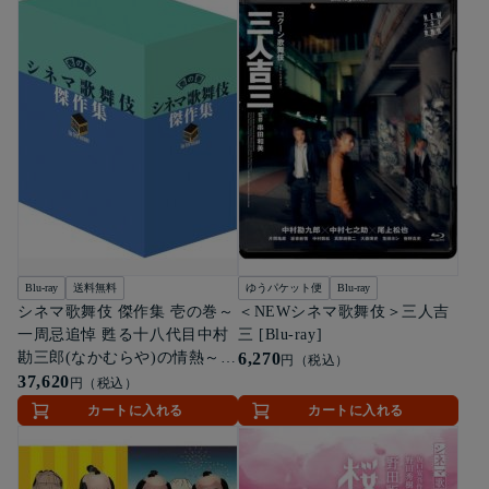
Blu-ray
送料無料
ゆうパケット便
Blu-ray
シネマ歌舞伎 傑作集 壱の巻～
＜NEWシネマ歌舞伎＞三人吉
一周忌追悼 甦る十八代目中村
三 [Blu-ray]
勘三郎(なかむらや)の情熱～
6,270
円（税込）
[Blu-ray]
37,620
円（税込）
カートに入れる
カートに入れる