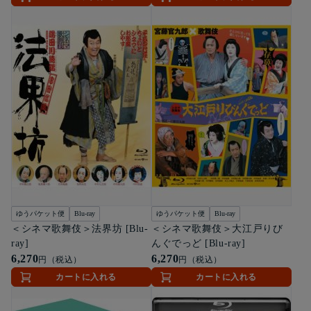
ゆうパケット便
Blu-ray
ゆうパケット便
Blu-ray
＜シネマ歌舞伎＞法界坊 [Blu-
＜シネマ歌舞伎＞大江戸りび
ray]
んぐでっど [Blu-ray]
6,270
6,270
円（税込）
円（税込）
カートに入れる
カートに入れる