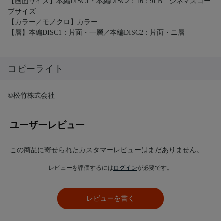
【画面サイズ】本編DISC1・本編DISC2：16：9LB シネマスコー
プサイズ
【カラー／モノクロ】カラー
【層】本編DISC1：片面・一層／本編DISC2：片面・ニ層
コピーライト
©松竹株式会社
ユーザーレビュー
この商品に寄せられたカスタマーレビューはまだありません。
レビューを評価するには
ログイン
が必要です。
レビューを書く