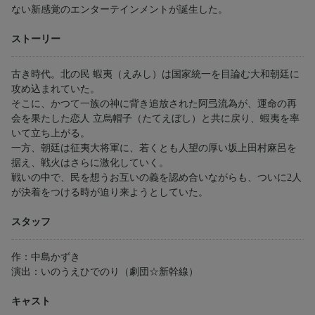
ない新感覚のエンターテインメントが誕生した。
ストーリー
古き時代。北の民 蝦夷（えみし）は国家統一を目論む大和朝廷に
攻め込まれていた。
そこに、かつて一族の神に背き追放された阿弖流為が、運命の再
会を果たした恋人 立烏帽子（たてえぼし）と共に戻り、蝦夷を率
いて立ち上がる。
一方、朝廷は征夷大将軍に、若くとも人望の厚い坂上田村麻呂を
据え、戦火はさらに激化していく。
戦いの中で、民を想うお互いの義を認め合いながらも、ついに2人
が決着をつける時が迫り来ようとしていた。
スタッフ
作：中島かずき
演出：いのうえひでのり（劇団☆新幹線）
キャスト