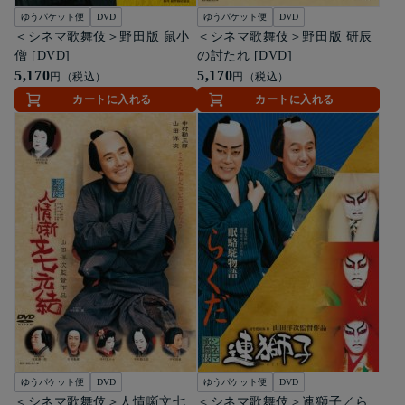
ゆうパケット便
DVD
ゆうパケット便
DVD
＜シネマ歌舞伎＞野田版 鼠小
＜シネマ歌舞伎＞野田版 研辰
僧 [DVD]
の討たれ [DVD]
5,170
5,170
円（税込）
円（税込）
カートに入れる
カートに入れる
ゆうパケット便
DVD
ゆうパケット便
DVD
＜シネマ歌舞伎＞人情噺文七
＜シネマ歌舞伎＞連獅子／ら