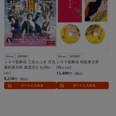
Blu-ray
送料無料
Blu-ray
送料無料
シネマ歌舞伎 三谷かぶき 月光
シネマ歌舞伎 桜姫東文章
露針路日本 風雲児たち[Blu-
[Blu-ray]
ray]
15,400
円（税込）
8,250
円（税込）
カートに入れる
カートに入れる