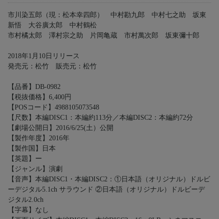
市川染五郎（現：松本幸四郎） 中村勘九郎 中村七之助 坂東
新悟 大谷廣太郎 中村鶴松
市村橘太郎 澤村宗之助 片岡亀蔵 市村萬次郎 坂東彌十郎
2018年1月10日リリース
発売元：松竹 販売元：松竹
【品番】DB-0982
【税抜価格】6,400円
【POSコード】4988105073548
【尺数】本編DISC1：本編約113分／本編DISC2：本編約72分
【劇場公開日】2016/6/25(土）公開
【製作年度】2016年
【製作国】日本
【英題】ー
【ジャンル】演劇
【音声】本編DISC1・本編DISC2：①日本語（オリジナル）ドルビ
ーデジタル5.1ch サラウンド ②日本語（オリジナル）ドルビーデ
ジタル2.0ch
【字幕】なし