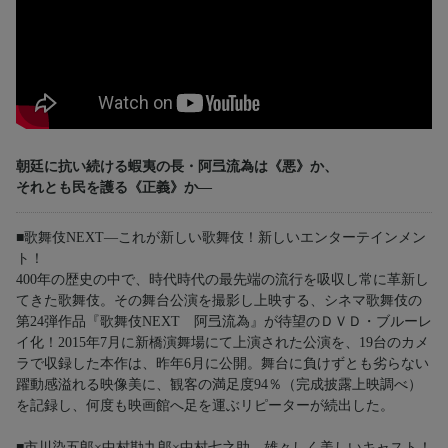
朝廷に抗い続ける蝦夷の長・阿弖流為は《悪》か、
それとも民を護る《正義》か―
■歌舞伎NEXT―これが新しい歌舞伎！新しいエンターテインメン
ト！
400年の歴史の中で、時代時代の最先端の流行を吸収し常に革新し
てきた歌舞伎。その舞台公演を撮影し上映する、シネマ歌舞伎の
第24弾作品『歌舞伎NEXT 阿弖流為』が待望のＤＶＤ・ブルーレ
イ化！2015年7月に新橋演舞場にて上演された公演を、19台のカメ
ラで収録した本作は、昨年6月に公開。舞台に負けずとも劣らない
躍動感溢れる映像美に、観客の満足度94％（完成披露上映調べ）
を記録し、何度も映画館へ足を運ぶリピーターが続出した。
■市川染五郎×中村勘九郎×中村七之助 雄々しく美しいキャスト！