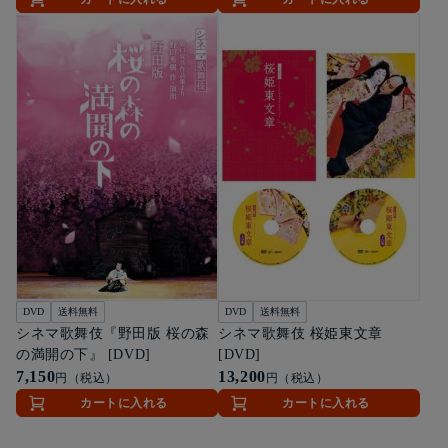
DVD
送料無料
DVD
送料無料
シネマ歌舞伎『野田版 桜の森
シネマ歌舞伎 桜姫東文章
の満開の下』 [DVD]
[DVD]
7,150
13,200
円（税込）
円（税込）
カートに入れる
カートに入れる