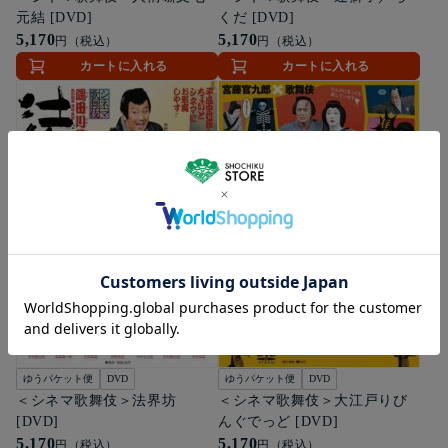
元結 [DVD]
くだ [DVD]
5,170
5,170
円（税込）
円（税込）
カートに入れる
カートに入れる
ゆうパケット便
DVD
ゆうパケット便
DVD
＜シネマ歌舞伎＞法界坊
＜シネマ歌舞伎＞大江戸りび
[DVD]
んぐでっど [DVD]
5,170
5,170
円（税込）
円（税込）