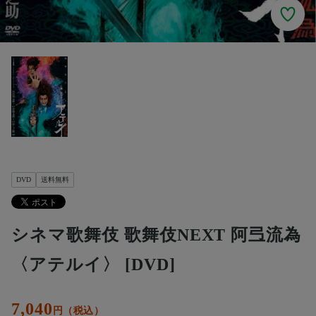
DVD
送料無料
シネマ歌舞伎 歌舞伎NEXT 阿弖流為
〈アテルイ〉 [DVD]
7,040
円（税込）