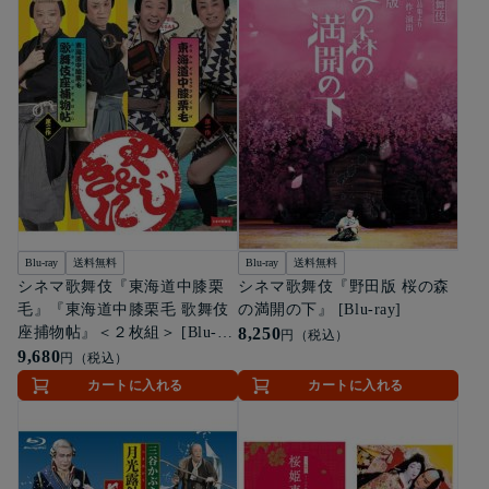
Blu-ray
送料無料
Blu-ray
送料無料
シネマ歌舞伎『東海道中膝栗
シネマ歌舞伎『野田版 桜の森
毛』『東海道中膝栗毛 歌舞伎
の満開の下』 [Blu-ray]
座捕物帖』＜２枚組＞ [Blu-
8,250
円（税込）
ray]
9,680
円（税込）
カートに入れる
カートに入れる