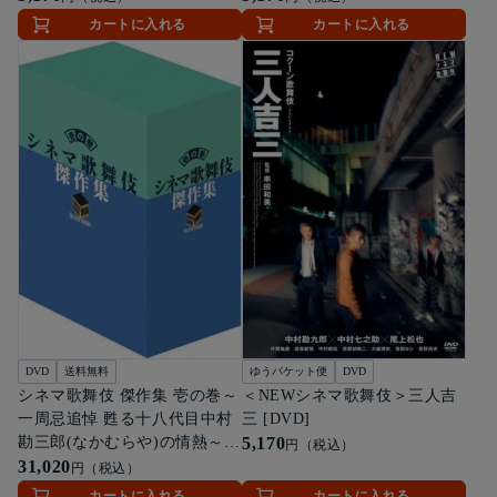
カートに入れる
カートに入れる
DVD
送料無料
ゆうパケット便
DVD
シネマ歌舞伎 傑作集 壱の巻～
＜NEWシネマ歌舞伎＞三人吉
一周忌追悼 甦る十八代目中村
三 [DVD]
勘三郎(なかむらや)の情熱～
5,170
円（税込）
[DVD]
31,020
円（税込）
カートに入れる
カートに入れる