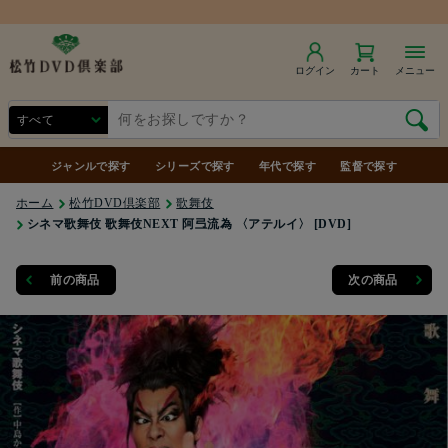
商品合計7,000円（税込）以上で送料無料
ログイン
カート
メニュー
ジャンルで探す
シリーズで探す
年代で探す
監督で探す
ホーム
松竹DVD倶楽部
歌舞伎
シネマ歌舞伎 歌舞伎NEXT 阿弖流為 〈アテルイ〉 [DVD]
前の商品
次の商品