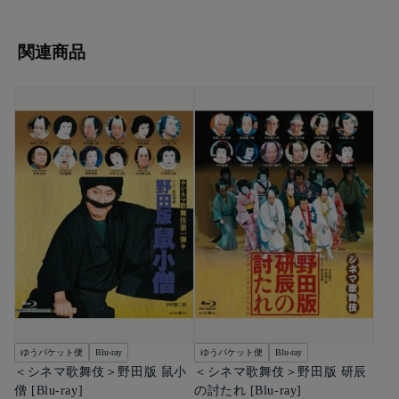
関連商品
ゆうパケット便
Blu-ray
ゆうパケット便
Blu-ray
＜シネマ歌舞伎＞野田版 鼠小
＜シネマ歌舞伎＞野田版 研辰
僧 [Blu-ray]
の討たれ [Blu-ray]