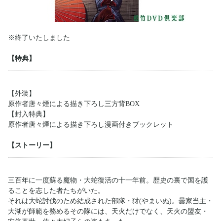
※終了いたしました
【特典】
【外装】
原作者唐々煙による描き下ろし三方背BOX
【封入特典】
原作者唐々煙による描き下ろし漫画付きブックレット
【ストーリー】
三百年に一度蘇る魔物・大蛇復活の十一年前。歴史の裏で国を護
ることを志した者たちがいた。
それは大蛇討伐のため結成された部隊・犲(やまいぬ)。曇家当主・
大湖が師範を務めるその隊には、天火だけでなく、天火の盟友・