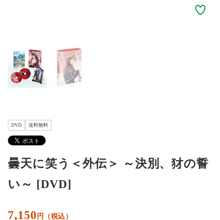
DVD
送料無料
曇天に笑う＜外伝＞ ～決別、犲の誓
い～ [DVD]
7,150
円（税込）