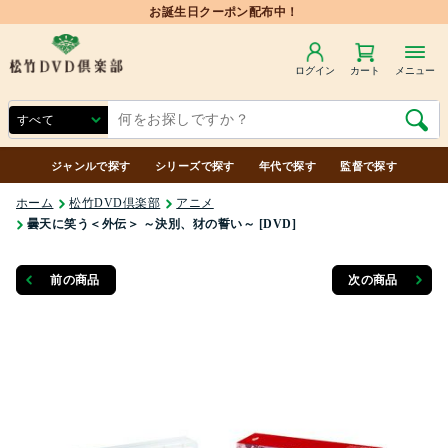
ログイン
カート
メニュー
ジャンルで探す
シリーズで探す
年代で探す
監督で探す
ホーム
松竹DVD倶楽部
アニメ
曇天に笑う＜外伝＞ ～決別、犲の誓い～ [DVD]
前の商品
次の商品