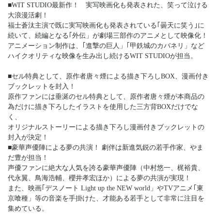
■WIT STUDIO最新作！ 実写映画化も発表された、笑って泣ける
大浪漫活劇！
福士蒼汰主演で既に実写映画化も発表されている｢曇天に笑う｣に
続いて、続編となる｢外伝」が劇場三部作のアニメとして映像化！
アニメーション制作は、｢進撃の巨人」｢甲鉄城のカバネリ」など
ハイクオリティな映像を生み出し続けるWIT STUDIOが担当。
■セル特典として、原作者唐々煙による描き下ろしBOX、漫画付き
ブックレットを封入！
原作ファンには垂涎のセル特典として、原作者唐々煙が本商品の
為だけに描き下ろしたイラストを使用した三方背BOXだけでな
く、
オリジナルストーリーによる描き下ろし漫画付きブックレットの
封入が決定！
■豪華声優陣による夢の共演！ 劇伴は新進気鋭の若手作家、やま
だ豊が担当！
声優ファンに絶大な人気を誇る豪華声優陣（中村悠一、梶裕貴、
代永翼、鳥海浩輔、櫻井孝宏ほか）による夢の共演が実現！
また、映画｢デスノート Light up the NEW world」やTVアニメ｢東
京喰種」等の音楽を手掛けた、才能ある若手として非常に注目を
集めている。