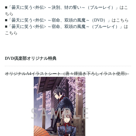
■
「曇天に笑う<外伝> ～決別、犲の誓い～（ブルーレイ）」
はこ
ちら
■
「曇天に笑う<外伝> ～宿命、双頭の風魔～（DVD）」
はこちら
■
「曇天に笑う<外伝> ～宿命、双頭の風魔～（ブルーレイ）」
は
こちら
DVD倶楽部オリジナル特典
オリジナルA4イラストシート（唐々煙描き下ろしイラスト使用）