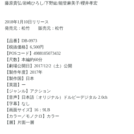
藤原貴弘/岩崎ひろし/下野紘/能登麻美子/櫻井孝宏
2018年1月10日リリース
発売元：松竹 販売元：松竹
【品番】DB-0973
【税抜価格】6,500円
【POSコード】4988105073432
【尺数】本編約60分
【劇場公開日】2017/12/2（土）公開
【製作年度】2017年
【製作国】日本
【英題】ー
【ジャンル】アクション
【音声】日本語〔オリジナル）ドルビーデジタル 2.0ch
【字幕】なし
【画面サイズ】16：9LB
【カラー／モノクロ】カラー
【層】片面一層