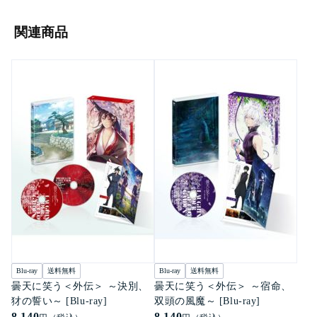
関連商品
Blu-ray
送料無料
Blu-ray
送料無料
曇天に笑う＜外伝＞ ～決別、
曇天に笑う＜外伝＞ ～宿命、
犲の誓い～ [Blu-ray]
双頭の風魔～ [Blu-ray]
8,140
8,140