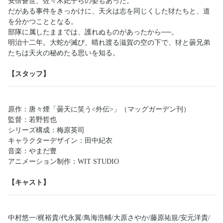
安倍蒼世、佐々木妃子らの姿もあった。
だがある事件をきっかけに、天火は志を同じくした犲たちと、道
を分かつこととなる。
部隊に属したままでは、護れぬものがあったから──。
明治十二年。大蛇が滅び、晴れ渡る滋賀の空の下で、犲と曇兄弟
たちは天火の秘めたる思いを知る。
【スタッフ】
原作：唐々煙「曇天に笑う<外伝>」（マッグガーデン刊）
監督：若野哲也
シリーズ構成：梅原英司
キャラクターデザイン：田中紀衣
音楽：やまだ豊
アニメーション制作：WIT STUDIO
【キャスト】
中村悠一/梶裕貴/代永翼/鳥海浩輔/大原さやか/藤原祐規/安元洋貴/