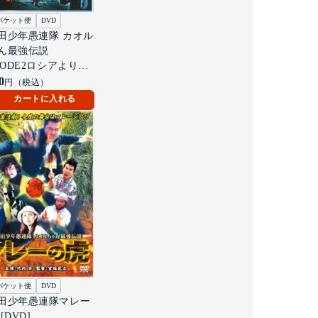
パケット便
DVD
田少年愚連隊 カオル
ん最強伝説
ISODE2ロシアより愛
て [DVD]
0
円（税込）
カートに入れる
パケット便
DVD
田少年愚連隊マレー
[DVD]