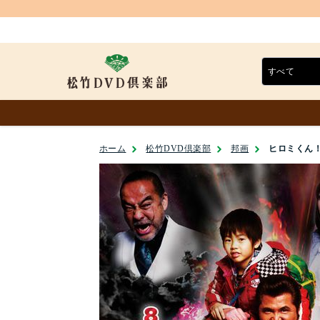
ホーム
松竹DVD倶楽部
邦画
ヒロミくん！