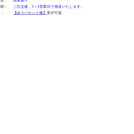
状況：
在庫あり
時期：
ご注文後、3～4営業日で発送いたします。
便：
【ゆうパケット便】
選択可能