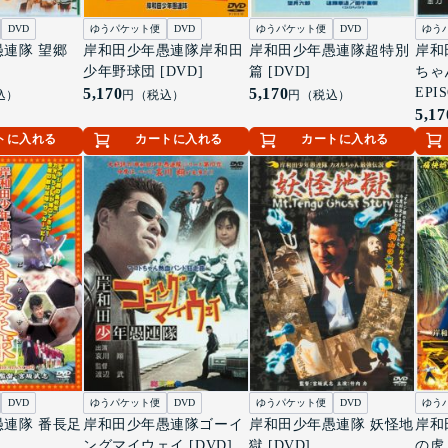
DVD
ゆうパケット便
DVD
ゆうパケット便
DVD
ゆう
連隊 望郷
岸和田少年愚連隊岸和田
岸和田少年愚連隊超特別
岸和
少年野球団 [DVD]
篇 [DVD]
ちゃ
5,170
5,170
EP
込）
円（税込）
円（税込）
をこめ
5,17
トに入れる
カートに入れる
カートに入れる
DVD
ゆうパケット便
DVD
ゆうパケット便
DVD
ゆう
連隊 番長足
岸和田少年愚連隊ゴーイ
岸和田少年愚連隊 妖怪地
岸和
ングマイウェイ [DVD]
獄 [DVD]
の虎 