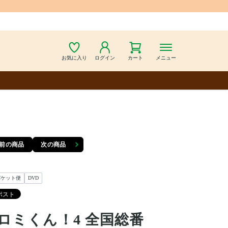
お気に入り
ログイン
カート
メニュー
前の商品
次の商品
パケット便
DVD
ロミくん！4 全国総番