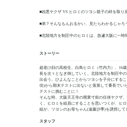
■凶悪ヤクザ VS ヒロミのツヨシ親子の絆を取り
■弟？そんなもんおるかい、見たらわかるじゃろ
■北陸地方を制圧中のヒロミは、急遽大阪に一時
ストーリー
超老け顔の高校生、白鳥ヒロミ（竹内力）、16
長を次々となぎ倒していく。北陸地方を制圧中の
出会う。ひよんなことからツヨシを子分にするこ
佳)から期末テストに出ないと落第して番長でい
テストに挑む
そんな時、大阪天王寺の廃業寸前の任侠ヤクザ、
く、ヒロミを組員にすることを思いつくが、ヒロ
組が、ツヨシのお母ちゃん(遠藤沙季)を誘拐して
スタッフ