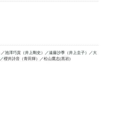
）／池澤巧貢（井上剛史）／遠藤沙季（井上圭子）／大
／櫻井詩音（青田輝）／松山鷹志(黒岩)