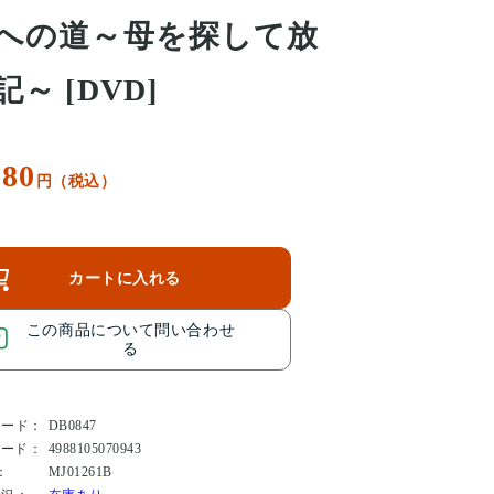
への道～母を探して放
記～ [DVD]
080
円（税込）
カートに入れる
この商品について問い合わせ
る
コード：
DB0847
コード：
4988105070943
：
MJ01261B