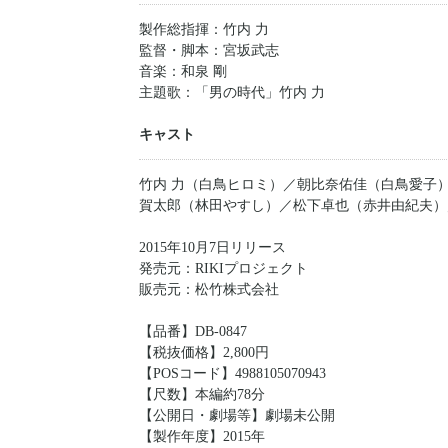
製作総指揮：竹内 力
監督・脚本：宮坂武志
音楽：和泉 剛
主題歌：「男の時代」竹内 力
キャスト
竹内 力（白鳥ヒロミ）／朝比奈佑佳（白鳥愛子
賀太郎（林田やすし）／松下卓也（赤井由紀夫）
2015年10月7日リリース
発売元：RIKIプロジェクト
販売元：松竹株式会社
【品番】DB-0847
【税抜価格】2,800円
【POSコード】4988105070943
【尺数】本編約78分
【公開日・劇場等】劇場未公開
【製作年度】2015年