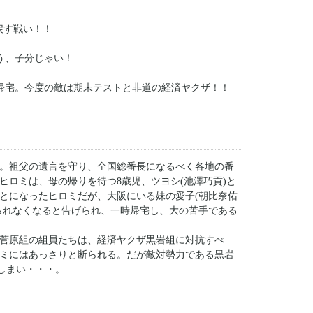
戻す戦い！！
う、子分じゃい！
帰宅。今度の敵は期末テストと非道の経済ヤクザ！！
歳。祖父の遺言を守り、全国総番長になるべく各地の番
ヒロミは、母の帰りを待つ8歳児、ツヨシ(池澤巧貢)と
とになったヒロミだが、大阪にいる妹の愛子(朝比奈佑
られなくなると告げられ、一時帰宅し、大の苦手である
ことに！
菅原組の組員たちは、経済ヤクザ黒岩組に対抗すべ
ミにはあっさりと断られる。だが敵対勢力である黒岩
しまい・・・。