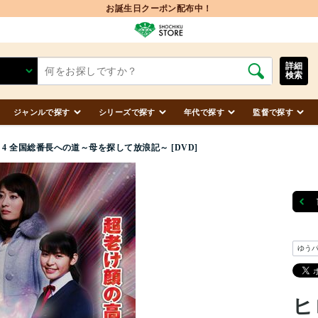
お誕生日クーポン配布中！
詳細
検索
ジャンルで探す
シリーズで探す
年代で探す
監督で探す
4 全国総番長への道～母を探して放浪記～ [DVD]
ゆう
ヒ