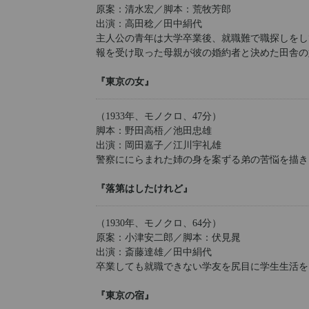
原案：清水宏／脚本：荒牧芳郎
出演：高田稔／田中絹代
主人公の青年は大学卒業後、就職難で職探しをし
報を受け取った母親が彼の婚約者と決めた田舎の
『東京の女』
（1933年、モノクロ、47分）
脚本：野田高梧／池田忠雄
出演：岡田嘉子／江川宇礼雄
警察ににらまれた姉の身を案ずる弟の苦悩を描き
『落第はしたけれど』
（1930年、モノクロ、64分）
原案：小津安二郎／脚本：伏見晁
出演：斎藤達雄／田中絹代
卒業しても就職できない学友を尻目に学生生活を
『東京の宿』