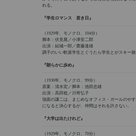
れる。
『学生ロマンス 若き日』
（1929年、モノクロ、104分）
脚本：伏見晁／小津安二郎
出演：結城一郎／齋藤達雄
調子のいい軟派学生とぐうたら学生とがスキー旅
『朗らかに歩め』
（1930年、モノクロ、99分）
原案：清水宏／脚本：池田忠雄
出演：高田稔／川嵜弘子
強面の謙二は、まじめなオフィス・ガールのやす
になると決心するが、仲間はそれを許さない。
『大学は出たけれど』
（1929年、モノクロ、70分）