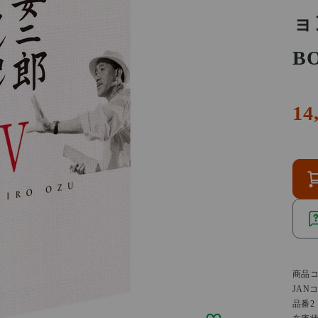
ョ
BO
14
商品
JAN
品番2