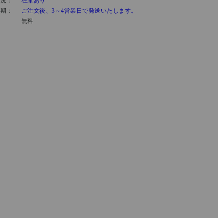
状況：
在庫あり
時期：
ご注文後、3～4営業日で発送いたします。
：
無料