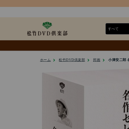
ホーム
松竹DVD倶楽部
邦画
小津安二郎 名