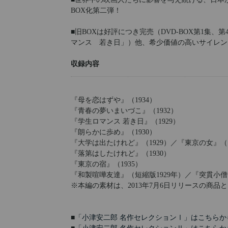
BOX化第二弾！
■旧BOXは好評につき完売（DVD-BOX第1集
マンス 若き日」）他、希少価値の高いサイレン
収録内容
『母を恋はずや』（1934）
『青春の夢いまいづこ』（1932）
『学生ロマンス 若き日』（1929）
『朗らかに歩め』（1930）
『大学は出たけれど』（1929）／『東京の女』（1
『落第はしたけれど』（1930）
『東京の宿』（1935）
『和製喧嘩友達』（短縮版1929年）／『突貫小僧
※本編の素材は、2013年7月6日リリースの商
■
「小津安二郎 名作セレクションⅠ」はこちらか