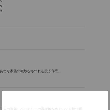
ら
ら
ら
あわせ家族の微妙なもつれを扱う作品。
二人の青年。ベーカリーの看板娘をめぐって友情は揺