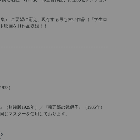
、第4集）!ご要望に応え、現存する最も古い作品（「学生ロ
ト映画を11作品収録！！
933）
』（短縮版1929年）／『菊五郎の鏡獅子』（1935年）
品と同じマスターを使用しております。
ら