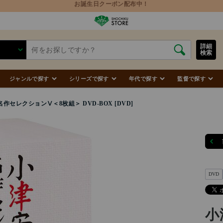
詳細
検索
ジャンルで探す
シリーズで探す
年代で探す
監督で探す
作セレクションⅤ＜8枚組＞ DVD-BOX [DVD]
DVD
小