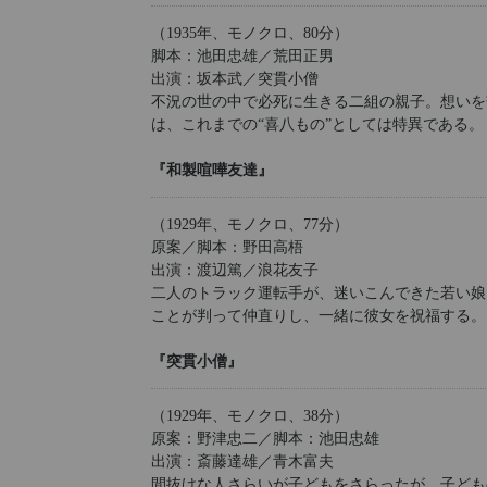
（1935年、モノクロ、80分）
脚本：池田忠雄／荒田正男
出演：坂本武／突貫小僧
不況の世の中で必死に生きる二組の親子。想いを
は、これまでの“喜八もの”としては特異である。
『和製喧嘩友達』
（1929年、モノクロ、77分）
原案／脚本：野田高梧
出演：渡辺篤／浪花友子
二人のトラック運転手が、迷いこんできた若い娘
ことが判って仲直りし、一緒に彼女を祝福する。
『突貫小僧』
（1929年、モノクロ、38分）
原案：野津忠二／脚本：池田忠雄
出演：斎藤達雄／青木富夫
間抜けな人さらいが子どもをさらったが、子ども