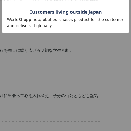
行を舞台に繰り広げる明朗な学生喜劇。
江に出会って心を入れ替え、子分の仙公ともども堅気