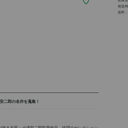
在庫
発送
送料
安二郎の名作を蒐集！
が誇る名匠・小津安二郎監督作品、待望のセレクション