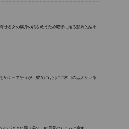
寄せる女の病身の娘を救うため犯罪に走る悲劇的結末
をめぐって争うが、彼女には別に二枚目の恋人がいる
のわがままに困り果て、結局元のところに戻す。