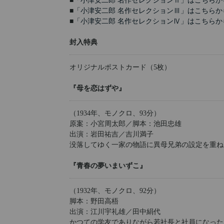
■
「小津安二郎 名作セレクションⅡ」はこちらか
■
「小津安二郎 名作セレクションⅢ」はこちらか
■
「小津安二郎 名作セレクションⅣ」はこちらか
封入特典
オリジナルポストカード（5枚）
『母を恋はずや』
（1934年、モノクロ、93分）
原案：小宮周太郎／脚本：池田忠雄
出演：岩田祐吉／吉川満子
没落してゆく一家の物語に異母兄弟の設定を重ね
『青春の夢いまいずこ』
（1932年、モノクロ、92分）
脚本：野田高梧
出演：江川宇礼雄／田中絹代
かつての学友でありながら若社長と社員になった