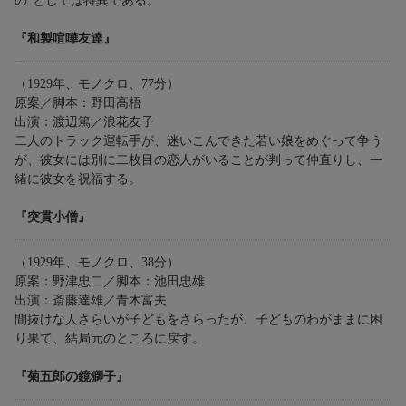
の”としては特異である。
『和製喧嘩友達』
（1929年、モノクロ、77分）
原案／脚本：野田高梧
出演：渡辺篤／浪花友子
二人のトラック運転手が、迷いこんできた若い娘をめぐって争う
が、彼女には別に二枚目の恋人がいることが判って仲直りし、一
緒に彼女を祝福する。
『突貫小僧』
（1929年、モノクロ、38分）
原案：野津忠二／脚本：池田忠雄
出演：斎藤達雄／青木富夫
間抜けな人さらいが子どもをさらったが、子どものわがままに困
り果て、結局元のところに戻す。
『菊五郎の鏡獅子』