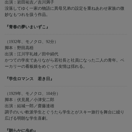
出演：岩田祐吉／吉川満子
没落してゆく一家の物語に異母兄弟の設定を重ねあわせ家族の微
妙なもつれを扱う作品。
『青春の夢いまいずこ』
（1932年、モノクロ、92分）
脚本：野田高梧
出演：江川宇礼雄／田中絹代
かつての学友でありながら若社長と社員になった二人の青年。ベ
ーカリーの看板娘をめぐって友情は揺れる。
『学生ロマンス 若き日』
（1929年、モノクロ、104分）
脚本：伏見晁／小津安二郎
出演：結城一郎／齋藤達雄
調子のいい軟派学生とぐうたら学生とがスキー旅行を舞台に繰り
広げる明朗な学生喜劇。
『朗らかに歩め』