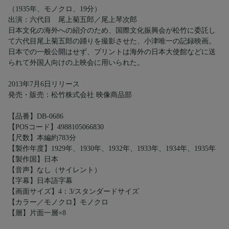
（1935年、モノクロ、19分）
出演：六代目 尾上菊五郎／尾上琴次郎
日本文化の海外への紹介のため、国際文化振興会が松竹に委託し
て六代目尾上菊五郎の踊りを撮影させた、小津唯一の記録映画。
日本での一般公開はせず、プリントは海外の日本大使館などに送
られて外国人向けの上映会に用いられた。
2013年7月6日リリース
発売・販売：松竹株式会社 映像商品部
【品番】DB-0686
【POSコード】4988105066830
【尺数】本編約783分
【製作年度】1929年、1930年、1932年、1933年、1934年、1935年
【製作国】日本
【音声】なし（サイレント）
【字幕】日本語字幕
【画面サイズ】4：3/スタンダードサイズ
【カラー／モノクロ】モノクロ
【層】片面一層×8