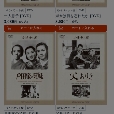
ゆうパケット便
DVD
ゆうパケット便
DVD
一人息子 [DVD]
淑女は何を忘れたか [DVD]
3,080
3,080
円（税込）
円（税込）
カートに入れる
カートに入れる
ゆうパケット便
DVD
ゆうパケット便
DVD
戸田家の兄妹 [DVD]
父ありき [DVD]