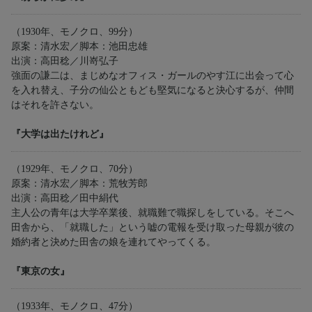
（1930年、モノクロ、99分）
原案：清水宏／脚本：池田忠雄
出演：高田稔／川嵜弘子
強面の謙二は、まじめなオフィス・ガールのやす江に出会って心
を入れ替え、子分の仙公ともども堅気になると決心するが、仲間
はそれを許さない。
『大学は出たけれど』
（1929年、モノクロ、70分）
原案：清水宏／脚本：荒牧芳郎
出演：高田稔／田中絹代
主人公の青年は大学卒業後、就職難で職探しをしている。そこへ
田舎から、「就職した」という嘘の電報を受け取った母親が彼の
婚約者と決めた田舎の娘を連れてやってくる。
『東京の女』
（1933年、モノクロ、47分）