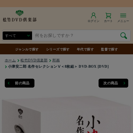
商品合計7,000円（税込）以上で送料無料
ログイン
カート
メニュー
ジャンルで探す
シリーズで探す
年代で探す
監督で探す
ホーム
松竹DVD倶楽部
邦画
小津安二郎 名作セレクションⅤ＜8枚組＞ DVD-BOX [DVD]
前の商品
次の商品