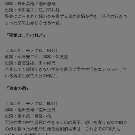
脚本：野田高梧／池田忠雄
出演：岡田嘉子／江川宇礼雄
警察ににらまれた姉の身を案ずる弟の苦悩を描き、時代の行きづ
まった空気も感じさせる一篇。
『落第はしたけれど』
（1930年、モノクロ、64分）
原案：小津安二郎／脚本：伏見晁
出演：斎藤達雄／田中絹代
卒業しても就職できない学友を尻目に学生生活をエンジョイして
いる落第生が主人公の作品。
『東京の宿』
（1935年、モノクロ、80分）
脚本：池田忠雄／荒田正男
出演：坂本武／突貫小僧
不況の世の中で必死に生きる二組の親子。想いを寄せる女の病身
の娘を救うため犯罪に走る悲劇的結末は、これまでの“喜八も