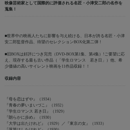
映像芸術家として国際的に評価される名匠・小津安二郎の名作を
蒐集！
■世界中の映画人たちに影響を与え続ける、日本が誇る名匠・小津
安二郎監督作品、待望のセレクションBOX化第二弾！
■旧BOXは好評につき完売（DVD-BOX第1集、第4集）!ご要望に応
え、現存する最も古い作品（「学生ロマンス 若き日」）他、希
少価値の高いサイレント映画を11作品収録！！
収録内容
『母を恋はずや』（1934）
『青春の夢いまいづこ』（1932）
『学生ロマンス 若き日』（1929）
『朗らかに歩め』（1930）
『大学は出たけれど』（1929）／『東京の女』（1933）
『落第はしたけれど』（1930）