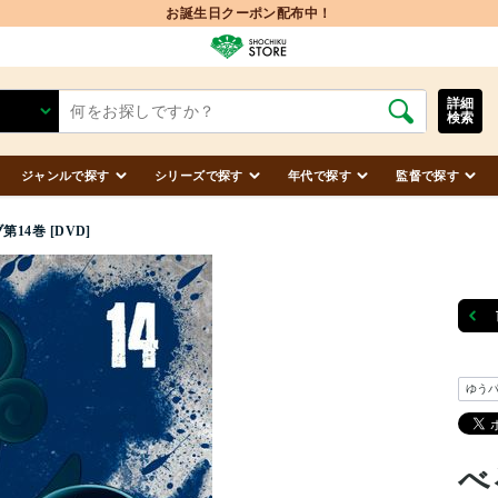
お誕生日クーポン配布中！
詳細
検索
ジャンルで探す
シリーズで探す
年代で探す
監督で探す
14巻 [DVD]
ゆう
べ