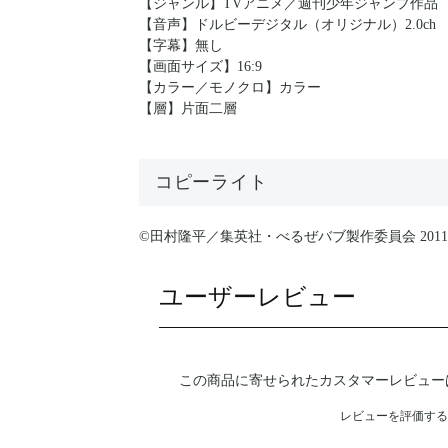
【ジャンル】TVアニメ／週刊少年ジャンプ作品
【音声】ドルビーデジタル（オリジナル）2.0ch
【字幕】無し
【画面サイズ】16:9
【カラー／モノクロ】カラー
【層】片面二層
コピーライト
©田村隆平／集英社・べるぜバブ製作委員会 2011
ユーザーレビュー
この商品に寄せられたカスタマーレビュー
レビューを評価する