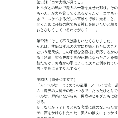
第51話「コマ犬様が見てる」
ヒルダとの戦いで魔力の一端を見せた邦枝。その
ちゃん」が力を貸してくれるからだが、コマちゃ
きで、スケベまるだしの言動や行動に走ること。
開くために邦枝の家である神社を使いたいと頼ま
おとなしくしているわけがなく……。
第52話「そして不良は誰もいなくなりました」
それは、季節はずれの大雪に見舞われた日のこと
という悪天候。この不穏な空模様に呼応するかの
る！急遽、聖石矢魔学園が休校になったことを知
徒たちが、何者かの手によって次々と倒されてい
男・男鹿にまで及んでゆく――
第53話（15分×2本立て）
「A：ベル坊 はじめての征服 ／ B：古市 
Ａ：魔界の大魔王の思いつきで、たったひとりで
ベル坊。戸惑いながらも、男鹿やヒルダたちに密
ける。
Ｂ：なぜか（？）まともな恋愛に縁のなかった古
子に声をかけられたのだ。美人の彼女にすっかり