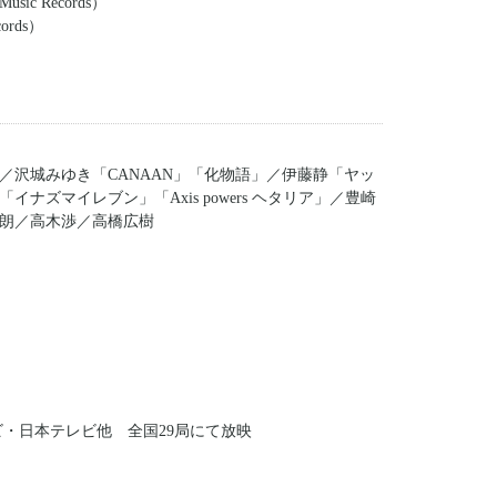
sic Records）
ords）
／沢城みゆき「CANAAN」「化物語」／伊藤静「ヤッ
ズマイレブン」「Axis powers ヘタリア」／豊崎
朗／高木渉／高橋広樹
レビ・日本テレビ他 全国29局にて放映