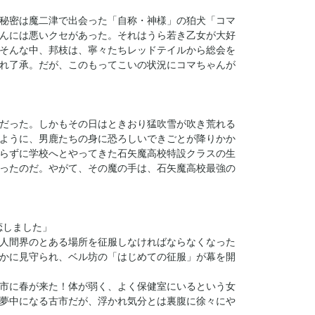
秘密は魔二津で出会った「自称・神様」の狛犬「コマ
んには悪いクセがあった。それはうら若き乙女が大好
そんな中、邦枝は、寧々たちレッドテイルから総会を
れ了承。だが、このもってこいの状況にコマちゃんが
だった。しかもその日はときおり猛吹雪が吹き荒れる
ように、男鹿たちの身に恐ろしいできごとが降りかか
らずに学校へとやってきた石矢魔高校特設クラスの生
ったのだ。やがて、その魔の手は、石矢魔高校最強の
恋しました」
人間界のとある場所を征服しなければならなくなった
かに見守られ、ベル坊の「はじめての征服」が幕を開
市に春が来た！体が弱く、よく保健室にいるという女
夢中になる古市だが、浮かれ気分とは裏腹に徐々にや