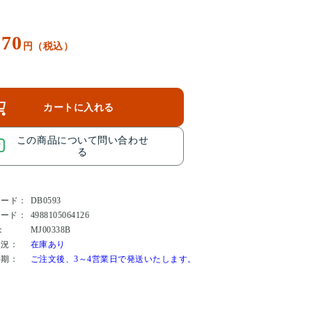
170
円（税込）
カートに入れる
この商品について問い合わせ
る
コード：
DB0593
コード：
4988105064126
：
MJ00338B
状況：
在庫あり
時期：
ご注文後、3～4営業日で発送いたします。