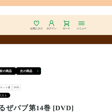
お気に入り
ログイン
カート
メニュー
前の商品
次の商品
パケット便
DVD
るぜバブ第14巻 [DVD]