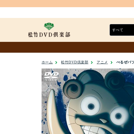
ホーム
松竹DVD倶楽部
アニメ
べるぜバブ第