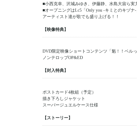
■小西克幸、沢城みゆき、伊藤静、水島大宙ら実
■オープニングはLc5「Only you -キミとのキ
アーティスト達が歌でも盛り上げる！！
【映像特典】
DVD限定映像ショートコンテンツ「魁！！ベル
ノンテロップOP&ED
【封入特典】
ポストカード4枚組（予定）
描き下ろしジャケット
スーパージュエルケース仕様
【ストーリー】