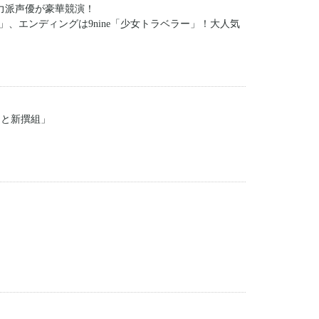
力派声優が豪華競演！
ヅナ-」、エンディングは9nine「少女トラベラー」！大人気
っと新撰組」