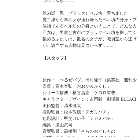
つれてゆき……。
第54話「黒（ブラック）ベル坊、育ちました」
魔二津から早乙女が連れ帰ったベル坊の分身・ブ
候補であるベル坊の分身ということで、どんな力
乙女は、男鹿と古市にブラックベル坊を探してく
集めるふたりは、数名の女子が、職員室から逃げ
が、該当する人物は見つからず……。
【スタッフ】
原作：「べるぜバブ」田村隆平（集英社「週刊少
監督：高本宣弘「おおかみかくし」
シリーズ構成：横谷昌宏「ケロロ軍曹」
キャラクターデザイン：吉岡毅「劇場版 BLEAC
美術監督：清水健太
撮影監督：松本敦穂「テガミバチ」
色彩設計：甲斐けい子「テガミバチ」
編集：瀬山武司
音響監督：高橋剛「そらのおとしもの」