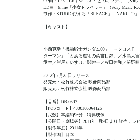
OP曲：Lc5「Only you -キミとのキヅナ-」（Sony Mu
ED曲：9nine「少女トラベラー」（Sony Music Rec
制作：STUDIOぴえろ「BLEACH」「NARUTO」
【キャスト】
小西克幸「機動戦士ガンダム00」「マクロスＦ」
ターマン」「とある魔術の禁書目録」／水島大宙「イナ
愛生／岸尾だいすけ／関智一／杉田智和／荻野晴
2012年7月25日リリース
発売元：松竹株式会社 映像商品部
販売元：松竹株式会社 映像商品部
【品番】DB-0593
【POSコード】4988105064126
【尺数】本編約96分＋特典映像
【公開日・劇場等】2011年1月9日より 読売テ
【製作年度】2011年
【製作国】日本