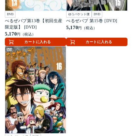
DVD
ゆうパケット便
DVD
べるぜバブ第13巻【初回生産
べるぜバブ 第15巻 [DVD]
限定版】 [DVD]
5,170
円（税込）
5,170
円（税込）
カートに入れる
カートに入れる