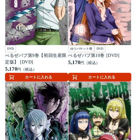
DVD
ゆうパケット便
DVD
べるぜバブ第9巻【初回生産限
べるぜバブ第10巻 [DVD]
定版】 [DVD]
5,170
円（税込）
5,170
円（税込）
カートに入れる
カートに入れる