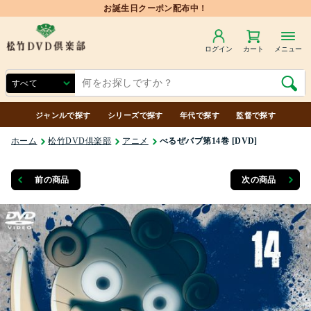
ログイン
カート
メニュー
ジャンルで探す
シリーズで探す
年代で探す
監督で探す
ホーム
松竹DVD倶楽部
アニメ
べるぜバブ第14巻 [DVD]
前の商品
次の商品