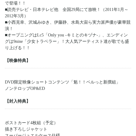
で登場！！
■読売テレビ・日本テレビ他 全国29局にて放映！（2011年1月～
2012年3月）
■小西克幸、沢城みゆき、伊藤静、水島大宙ら実力派声優が豪華競
演！
■オープニングはLc5「Only you -キミとのキヅナ-」、エンディン
グは9nine「少女トラベラー」！大人気アーティスト達が歌でも盛
り上げる！！
【映像特典】
DVD限定映像ショートコンテンツ「魁！！ベルっと新撰組」
ノンテロップOP&ED
【封入特典】
ポストカード4枚組（予定）
描き下ろしジャケット
スーパージュエルケース仕様