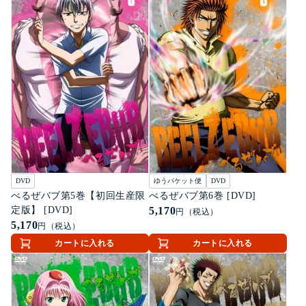
DVD
ゆうパケット便
DVD
べるぜバブ第5巻【初回生産限
べるぜバブ第6巻 [DVD]
定版】 [DVD]
5,170
円（税込）
5,170
円（税込）
カートに入れる
カートに入れる