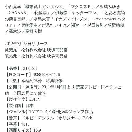
小西克幸「機動戦士ガンダム00」「マクロスＦ」／沢城みゆき
「CANAAN」「化物語」／伊藤静「ヤッターマン」「とある魔術
の禁書目録」／水島大宙「イナズマイレブン」「Axis powers ヘタ
リア」／豊崎愛生／岸尾だいすけ／関智一／杉田智和／荻野晴朗
／高木渉／高橋広樹
2012年7月25日リリース
発売元：松竹株式会社 映像商品部
販売元：松竹株式会社 映像商品部
【品番】DB-0593
【POSコード】4988105064126
【尺数】本編約96分＋特典映像
【公開日・劇場等】2011年1月9日より 読売テレビ・日本テレビ
他 全国29局にて放映
【製作年度】2011年
【製作国】日本
【ジャンル】TVアニメ／週刊少年ジャンプ作品
【音声】ドルビーデジタル（オリジナル）2.0ch
【字幕】無し
【画面サイズ】16:9