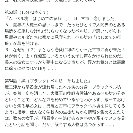
第53話（15分×2本立て）
「A：ベル坊 はじめての征服 ／ B：古市 恋しました」
Ａ：魔界の大魔王の思いつきで、たったひとりで人間界のとある
場所を征服しなければならなくなったベル坊。戸惑いながらも、
男鹿やヒルダたちに密かに見守られ、ベル坊の「はじめての征
服」が幕を開ける。
Ｂ：なぜか（？）まともな恋愛に縁のなかった古市に春が来た！
体が弱く、よく保健室にいるという女子に声をかけられたのだ。
美人の彼女にすっかり夢中になる古市だが、浮かれ気分とは裏腹
に徐々にやつれてゆき……。
第54話「黒（ブラック）ベル坊、育ちました」
魔二津から早乙女が連れ帰ったベル坊の分身・ブラックベル坊
が、突然、姿を消した。大魔王の後継者候補であるベル坊の分身
ということで、どんな力を秘めているかもわからず、放っておけ
ないと焦る早乙女は、男鹿と古市にブラックベル坊を探してくる
ように指示。仕方なく学校内の生徒たちから情報を集めるふたり
は、数名の女子が、職員室から逃げ去るさわやか系イケメンを見
たという話を聞く。だが、該当する人物は見つからず……。