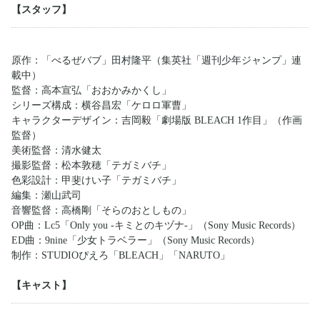
【スタッフ】
原作：「べるぜバブ」田村隆平（集英社「週刊少年ジャンプ」連
載中）
監督：高本宣弘「おおかみかくし」
シリーズ構成：横谷昌宏「ケロロ軍曹」
キャラクターデザイン：吉岡毅「劇場版 BLEACH 1作目」（作画
監督）
美術監督：清水健太
撮影監督：松本敦穂「テガミバチ」
色彩設計：甲斐けい子「テガミバチ」
編集：瀬山武司
音響監督：高橋剛「そらのおとしもの」
OP曲：Lc5「Only you -キミとのキヅナ-」（Sony Music Records）
ED曲：9nine「少女トラベラー」（Sony Music Records）
制作：STUDIOぴえろ「BLEACH」「NARUTO」
【キャスト】