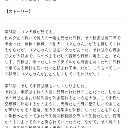
【ストーリー】
第51話「コマ犬様が見てる」
ヒルダとの戦いで魔力の一端を見せた邦枝。その秘密は魔二津で
出会った「自称・神様」の狛犬「コマちゃん」が力を貸してくれ
るからだが、コマちゃんには悪いクセがあった。それはうら若き
乙女が大好きで、スケベまるだしの言動や行動に走ること。そん
な中、邦枝は、寧々たちレッドテイルから総会を開くために邦枝
の家である神社を使いたいと頼まれ了承。だが、このもってこい
の状況にコマちゃんがおとなしくしているわけがなく……。
第52話「そして不良は誰もいなくなりました」
それは、季節はずれの大雪に見舞われた日のことだった。しかも
その日はときおり猛吹雪が吹き荒れるという悪天候。この不穏な
空模様に呼応するかのように、男鹿たちの身に恐ろしいできごと
が降りかかる！急遽、聖石矢魔学園が休校になったことを知らず
に学校へとやってきた石矢魔高校特設クラスの生徒たちが、何者
かの手によって次々と倒されていったのだ。やがて、その魔の手
は、石矢魔高校最強の男・男鹿にまで及んでゆく――