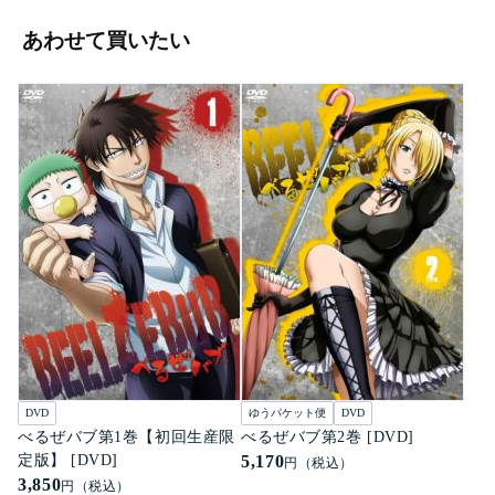
あわせて買いたい
DVD
ゆうパケット便
DVD
べるぜバブ第1巻【初回生産限
べるぜバブ第2巻 [DVD]
定版】 [DVD]
5,170
円（税込）
3,850
円（税込）