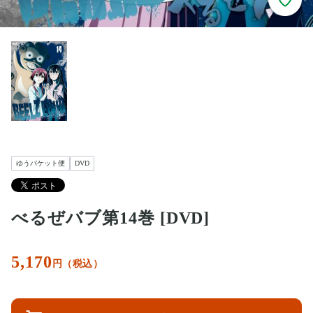
ゆうパケット便
DVD
べるぜバブ第14巻 [DVD]
5,170
円（税込）