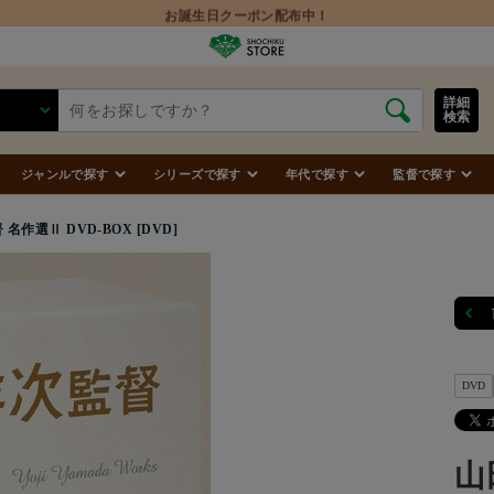
お誕生日クーポン配布中！
詳細
検索
ジャンルで探す
シリーズで探す
年代で探す
監督で探す
名作選Ⅱ DVD-BOX [DVD]
DVD
山