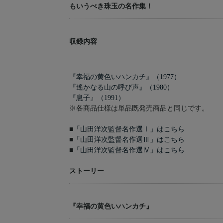
もいうべき珠玉の名作集！
収録内容
『幸福の黄色いハンカチ』（1977）
『遙かなる山の呼び声』（1980）
『息子』（1991）
※各商品仕様は単品既発売商品と同じです。
■
「山田洋次監督名作選Ⅰ」はこちら
■
「山田洋次監督名作選Ⅲ」はこちら
■
「山田洋次監督名作選Ⅳ」はこちら
ストーリー
『幸福の黄色いハンカチ』