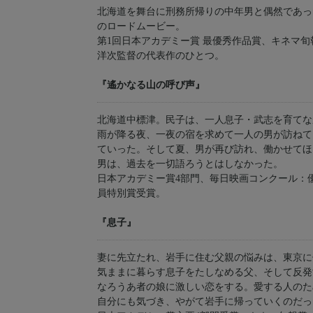
北海道を舞台に刑務所帰りの中年男と偶然であっ
のロードムービー。
第1回日本アカデミー賞 最優秀作品賞、キネマ旬
洋次監督の代表作のひとつ。
『遙かなる山の呼び声』
北海道中標津。民子は、一人息子・武志を育てな
雨が降る夜、一夜の宿を求めて一人の男が訪ねて
ていった。そして夏、男が再び訪れ、働かせてほ
男は、過去を一切語ろうとはしなかった。
日本アカデミー賞4部門、毎日映画コンクール：
員特別賞受賞。
『息子』
妻に先立たれ、岩手に住む父親の悩みは、東京に
気ままに暮らす息子をたしなめる父、そして反発
なろうあ者の娘に激しい恋をする。愛する人のた
自分にも気づき、やがて岩手に帰っていくのだっ