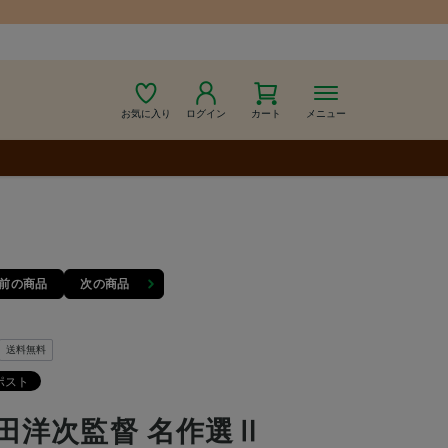
お気に入り
ログイン
カート
メニュー
前の商品
次の商品
送料無料
田洋次監督 名作選Ⅱ