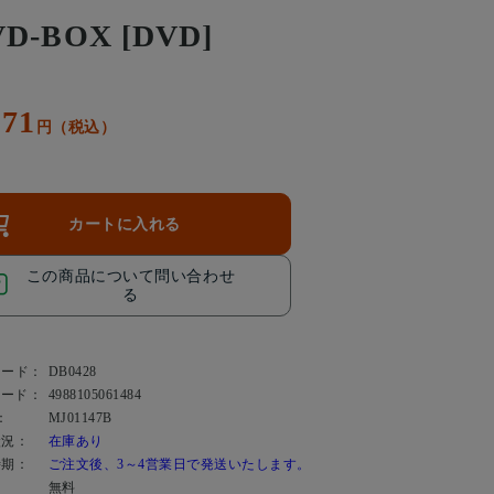
D-BOX [DVD]
171
円（税込）
カートに入れる
この商品について問い合わせ
る
コード：
DB0428
コード：
4988105061484
：
MJ01147B
状況：
在庫あり
時期：
ご注文後、3～4営業日で発送いたします。
：
無料