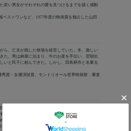
た若い男女がそれぞれの愛を見つけるまでを描く感動
報ベストワンなど、1977年度の映画賞を独占した山田
がら、亡夫が残した牧場を経営していた。冬、激しい
きた。男は納屋に泊まり、牛のお産を手伝い、翌朝出
しいと民子に頼んできた。しかし、田島耕作と名乗る
優秀賞・女優演技賞、モントリオール世界映画祭：審査
住む末っ子・哲夫のことだ。定職もなくアルバイトで
する息子…そんな哲夫も下町の工場で働くうち、可憐
めに働く喜びを見い出した哲夫は、父親を愛している
た…。