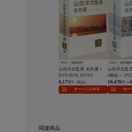
DVD
送料無料
DVD
送料無料
山田洋次監督 名作選Ⅰ
山田洋次監督
DVD-BOX [DVD]
4枚組＞ DVD
8,171
10,476
円（税込）
円（
カートに入れる
カー
関連商品