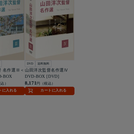
DVD
送料無料
 名作選Ⅲ＜
山田洋次監督名作選Ⅳ
-BOX
DVD-BOX [DVD]
8,171
税込）
円（税込）
トに入れる
カートに入れる