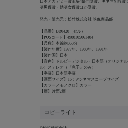
日本アカデミー賞主要4部門受賞、キネマ旬報賞
演男優賞・助演女優賞ほか受賞。
発売・販売元：松竹株式会社 映像商品部
【品番】DB0428（セル）
【POSコード】4988105061484
【尺数】本編約353分
【製作年度】1977年、1980年、1991年
【製作国】日本
【音声】ドルビーデジタル・日本語（オリジナル
ル）ステレオ（『息子』のみ）
【字幕】日本語字幕
【画面サイズ】16：9/シネマスコープサイズ
【カラー／モノクロ】カラー
【層】片面2層
コピーライト
©松竹株式会社