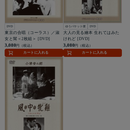
DVD
ゆうパケット便
DVD
東京の合唱（コーラス）／淑
大人の見る繪本 生れてはみた
女と髯＜2枚組＞ [DVD]
けれど [DVD]
3,080
3,080
円（税込）
円（税込）
カートに入れる
カートに入れる