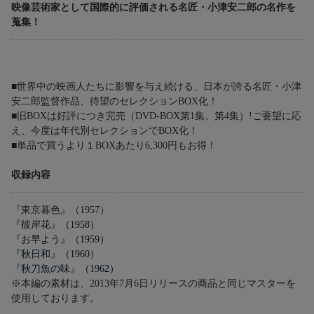
映像芸術家として国際的に評価される名匠・小津安二郎の名作を
蒐集！
■世界中の映画人たちに影響を与え続ける、日本が誇る名匠・小津
安二郎監督作品、待望のセレクションBOX化！
■旧BOXは好評につき完売（DVD-BOX第1集、第4集）!ご要望に応
え、今度は年代別セレクションでBOX化！
■単品で買うより１BOXあたり6,300円もお得！
収録内容
『東京暮色』（1957）
『彼岸花』（1958）
『お早よう』（1959）
『秋日和』（1960）
『秋刀魚の味』（1962）
※本編の素材は、2013年7月6日リリースの商品と同じマスターを
使用しております。