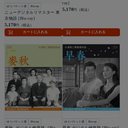
ray]
ゆうパケット便
Blu-ray
5,170
円（税込）
ニューデジタルリマスター 東
京物語 [Blu-ray]
5,170
円（税込）
カートに入れる
カートに入れる
ゆうパケット便
Blu-ray
ゆうパケット便
Blu-ray
麦秋 -デジタル修復版- [Blu-
早春 デジタル修復版 [Blu-ray]