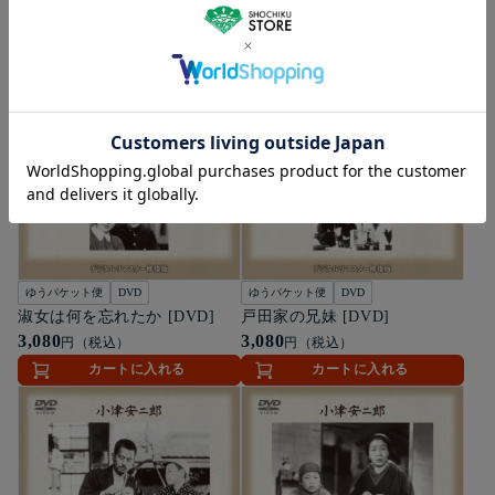
ゆうパケット便
DVD
ゆうパケット便
DVD
淑女は何を忘れたか [DVD]
戸田家の兄妹 [DVD]
3,080
3,080
円（税込）
円（税込）
カートに入れる
カートに入れる