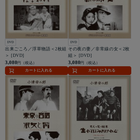
DVD
DVD
出来ごころ／浮草物語＜2枚組
その夜の妻／非常線の女＜2枚
＞ [DVD]
組＞ [DVD]
3,080
3,080
円（税込）
円（税込）
カートに入れる
カートに入れる