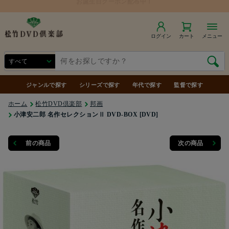
ログイン
カート
メニュー
ジャンルで探す
シリーズで探す
年代で探す
監督で探す
ホーム
松竹DVD倶楽部
邦画
小津安二郎 名作セレクションⅡ DVD-BOX [DVD]
前の商品
次の商品