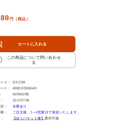
080
円（税込）
カートに入れる
この商品について問い合わせ
る
コード：
DA5289
コード：
4988105066649
：
MJ00929B
日：
2013/07/06
状況：
在庫あり
時期：
ご注文後、3～4営業日で発送いたします。
便：
【ゆうパケット便】
選択可能