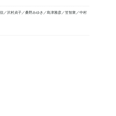
信／沢村貞子／桑野みゆき／島津雅彦／笠智衆／中村