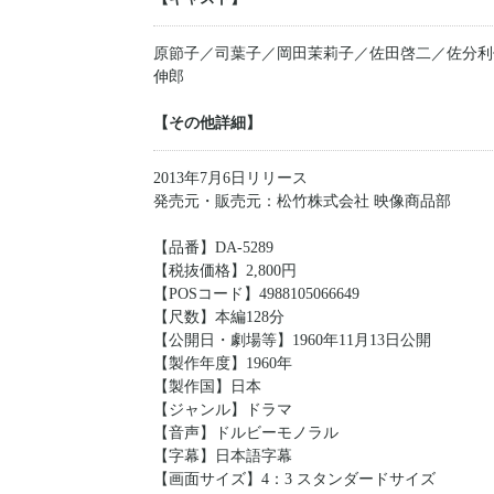
原節子／司葉子／岡田茉莉子／佐田啓二／佐分利
伸郎
【その他詳細】
2013年7月6日リリース
発売元・販売元：松竹株式会社 映像商品部
【品番】DA-5289
【税抜価格】2,800円
【POSコード】4988105066649
【尺数】本編128分
【公開日・劇場等】1960年11月13日公開
【製作年度】1960年
【製作国】日本
【ジャンル】ドラマ
【音声】ドルビーモノラル
【字幕】日本語字幕
【画面サイズ】4：3 スタンダードサイズ