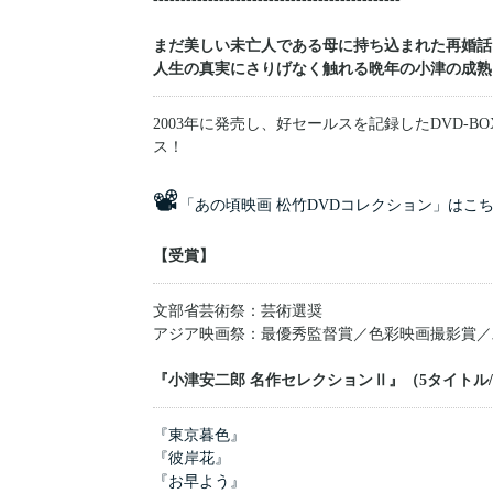
まだ美しい未亡人である母に持ち込まれた再婚話
人生の真実にさりげなく触れる晩年の小津の成熟
2003年に発売し、好セールスを記録したDVD-
ス！
📽
「あの頃映画 松竹DVDコレクション」はこ
【受賞】
文部省芸術祭：芸術選奨
アジア映画祭：最優秀監督賞／色彩映画撮影賞／
『小津安二郎 名作セレクションⅡ』（5タイトル/
『東京暮色』
『彼岸花』
『お早よう』