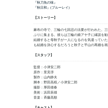
『秋刀魚の味』
『秋日和』(ブルーレイ)
【ストーリー】
麻布の寺で、三輪の七回忌の法要が行われた。三
ぶりに集まる。彼らは三輪の娘アヤ子に縁談を勧
結婚すると母秋子が一人になるのを気遣っていた
も結婚を決心するだろうと秋子と平山の再婚を画
【スタッフ】
監督：小津安二郎
原作：里見弴
製作：山内静夫
脚本：野田高梧／小津安二郎
撮影：厚田雄春
美術：浜田辰雄
音楽：斉藤高順
【キャスト】