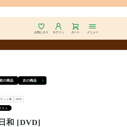
お気に入り
ログイン
カート
メニュー
前の商品
次の商品
パケット便
DVD
日和 [DVD]