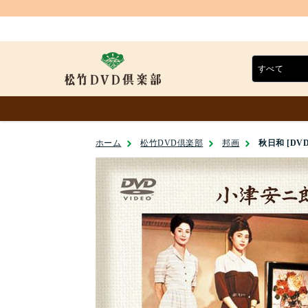
ホーム
松竹DVD倶楽部
邦画
秋日和 [DVD