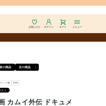
お気に入り
ログイン
カート
メニュー
前の商品
次の商品
パケット便
DVD
画 カムイ外伝 ドキュメ