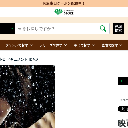
お誕生日クーポン配布中！
詳細
検索
ジャンルで探す
シリーズで探す
年代で探す
監督で探す
伝 ドキュメント [DVD]
ゆう
映