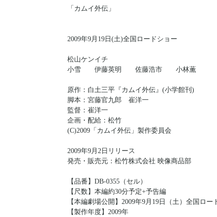
「カムイ外伝」
2009年9月19日(土)全国ロードショー
松山ケンイチ
小雪 伊藤英明 佐藤浩市 小林薫
原作：白土三平『カムイ外伝』(小学館刊)
脚本：宮藤官九郎 崔洋一
監督：崔洋一
企画・配給：松竹
(C)2009「カムイ外伝」製作委員会
2009年9月2日リリース
発売・販売元：松竹株式会社 映像商品部
【品番】DB-0355（セル）
【尺数】本編約30分予定+予告編
【本編劇場公開】2009年9月19日（土）全国ロー
【製作年度】2009年