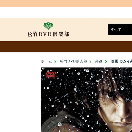
ホーム
松竹DVD倶楽部
邦画
映画 カムイ外