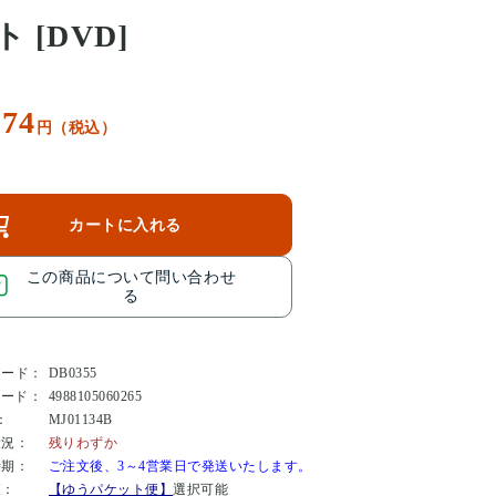
ト [DVD]
074
円（税込）
カートに入れる
この商品について問い合わせ
る
コード：
DB0355
コード：
4988105060265
：
MJ01134B
状況：
残りわずか
時期：
ご注文後、3～4営業日で発送いたします。
便：
【ゆうパケット便】
選択可能