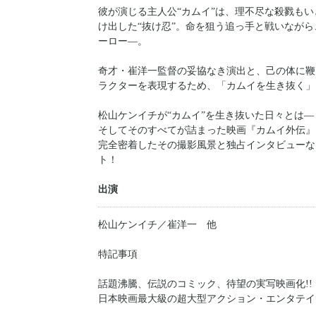
彼が演じる主人公“カムイ”は、理不尽な殺戮も
け出した“抜け忍”。命を狙う追っ手と戦いなが
ーロー―。
奇才・崔洋一監督の妥協なき演出と、己の体に鞭
ラクターを表現するため、「カムイを生き抜く」
松山ケンイチが“カムイ”を生き抜いた日々とは―
そしてそのすべてが詰まった映画『カムイ外伝
完全密着したその撮影風景と独占インタビューな
ト！
出演
松山ケンイチ／崔洋一 他
特記事項
話題沸騰、伝説のコミック、待望の実写映画化!!
日本映画最大級の超大型アクション・エンタテイ