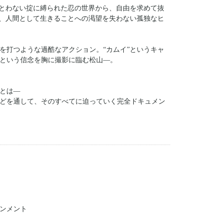
いとわない掟に縛られた忍の世界から、自由を求めて抜
ら、人間として生きることへの渇望を失わない孤独なヒ
を打つような過酷なアクション。“カムイ”というキャ
という信念を胸に撮影に臨む松山―。
』とは―
どを通して、そのすべてに迫っていく完全ドキュメン
ンメント