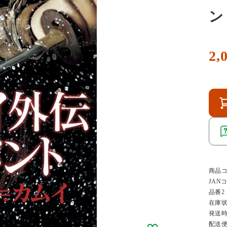
ン
2,
商品
JAN
品番2
在庫
発送
配送