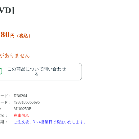
VD]
080
円（税込）
がありません
この商品について問い合わせ
る
コード：
DB0204
コード：
4988105056695
：
MJ00253B
状況：
在庫切れ
時期：
ご注文後、3～4営業日で発送いたします。