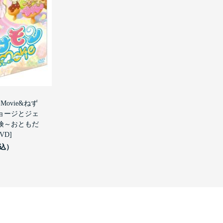
Movie&ねず
ョージとジェ
険～おともだ
VD]