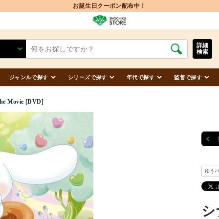
お誕生日クーポン配布中！
詳細
検索
ジャンルで探す
シリーズで探す
年代で探す
監督で探す
e Movie [DVD]
ゆう
シ