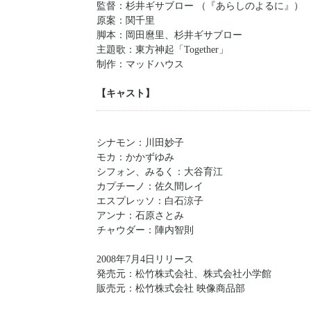
監督：杉井ギサブロー （『あらしのよるに』）
原案：関千里
脚本：岡田麿里、杉井ギサブロー
主題歌：東方神起「Together」
制作：マッドハウス
【キャスト】
シナモン：川田妙子
モカ：かかずゆみ
シフォン、みるく：大谷育江
カプチーノ：佐久間レイ
エスプレッソ：白石涼子
アンナ：石原さとみ
チャウダー：陣内智則
2008年7月4日リリース
発売元：松竹株式会社、株式会社小学館
販売元：松竹株式会社 映像商品部