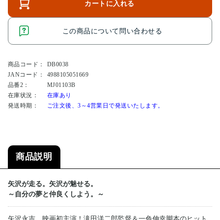
カートに入れる
この商品について問い合わせる
商品コード：
DB0038
JANコード：
4988105051669
品番2：
MJ01103B
在庫状況：
在庫あり
発送時期：
ご注文後、3～4営業日で発送いたします。
商品説明
矢沢が走る。矢沢が魅せる。
～自分の夢と仲良くしよう。～
矢沢永吉、映画初主演！滝田洋二郎監督＆一色伸幸脚本のヒット