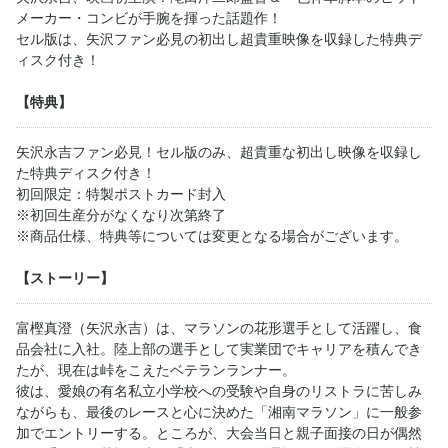
メーカー・コンビが手腕を揮った話題作！
セル版は、矢沢ファン必見の初出し超貴重映像を収録した特典デ
ィスク付き！
【特典】
矢沢永吉ファン必見！セル版のみ、超貴重な初出し映像を収録し
た特典ディスク付き！
初回限定：特製ポストカード封入
※初回生産分がなくなり次第終了
※商品仕様、特典等については変更となる場合がございます。
【ストーリー】
富樫真澄（矢沢永吉）は、マラソンの花形選手として活躍し、食
品会社に入社。陸上部の選手として実業団でキャリアを積んでき
たが、現在は峠をこえたベテランランナー。
彼は、愛娘の有名私立小学校への受験や自身のリストラに苦しみ
ながらも、最後のレースと心に決めた「湘南マラソン」に一般参
加でエントリーする。ところが、大会当日と親子面接の日が偶然