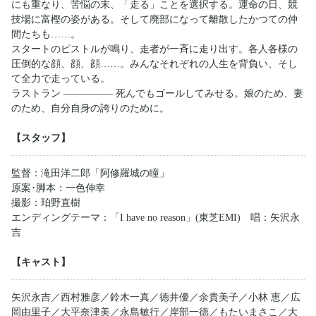
にも重なり、苦悩の末、「走る」ことを選択する。運命の日、競
技場に富樫の姿がある。そして廃部になって離散したかつての仲
間たちも……。
スタートのピストルが鳴り、走者が一斉に走り出す。各人各様の
圧倒的な顔、顔、顔……。みんなそれぞれの人生を背負い、そし
て全力で走っている。
ラストラン ――――― 死んでもゴールしてみせる。娘のため、妻
のため、自分自身の誇りのために。
【スタッフ】
監督：滝田洋二郎「阿修羅城の瞳」
原案･脚本：一色伸幸
撮影：珀野直樹
エンディングテーマ：「I have no reason」(東芝EMI) 唱：矢沢永
吉
【キャスト】
矢沢永吉／西村雅彦／鈴木一真／徳井優／余貴美子／小林 恵／広
岡由里子／大平奈津美／永島敏行／岸部一徳／もたいまさこ／大