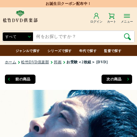
お誕生日クーポン配布中！
ログイン
カート
メニュー
ジャンルで探す
シリーズで探す
年代で探す
監督で探す
ホーム
松竹DVD倶楽部
邦画
お受験＜2枚組＞ [DVD]
前の商品
次の商品