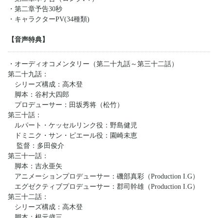
・第二章予告30秒
・キャラクターPV(34種類)
【音声特典】
・オーディオコメンタリー（第二十九話～第三十二話）
第二十九話：
シリーズ構成：高木登
脚本：谷村大四郎
プロデューサー：田坂秀将（松竹）
第三十話：
ルパート・ケッセルリンク役：野島健児
ドミニク・サン・ピエール役：園崎未恵
監督：多田俊介
第三十一話：
脚本：吉永亜矢
アニメーションプロデューサー：磯部真彩（Production I.G）
エグゼクティブプロデューサー：郡司幹雄（Production I.G）
第三十二話：
シリーズ構成：高木登
脚本：根元歳三