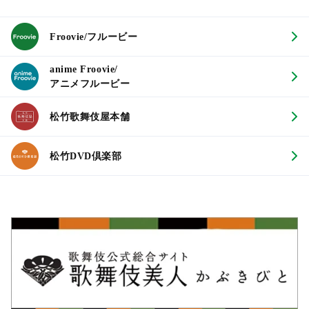
Froovie/フルービー
anime Froovie/
アニメフルービー
松竹歌舞伎屋本舗
松竹DVD倶楽部