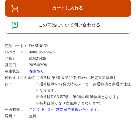
カートに入れる
この商品について問い合わせる
商品コード：
DASH0139
JANコード：
4988105079625
品番2：
MJ02142B
発売日：
2025/02/26
在庫状況：
在庫あり
松竹オリジナル特
【通常版 第7巻＆第10巻 Phezzan限定追加特典】
典：
※通常版Blu-ray発売時のメーカー共通特典と共通の仕様
となります。
※通常版DVD第7巻～第9巻の連動特典となります。
※特典は無くなり次第終了となります。
発送時期：
ご注文後、3～4営業日で発送いたします。
送料：
無料