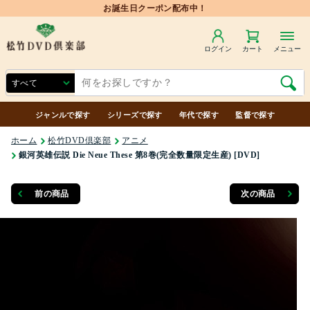
ログイン
カート
メニュー
ジャンルで探す
シリーズで探す
年代で探す
監督で探す
ホーム
松竹DVD倶楽部
アニメ
銀河英雄伝説 Die Neue These 第8巻(完全数量限定生産) [DVD]
前の商品
次の商品