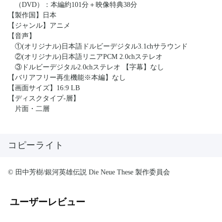
（DVD）：本編約101分＋映像特典38分
【製作国】日本
【ジャンル】アニメ
【音声】
①(オリジナル)日本語ドルビーデジタル3.1chサラウンド
②(オリジナル)日本語リニアPCM 2.0chステレオ
③ドルビーデジタル2.0chステレオ 【字幕】なし
【バリアフリー再生機能※本編】なし
【画面サイズ】16:9 LB
【ディスクタイプ-層】
片面・二層
コピーライト
© 田中芳樹/銀河英雄伝説 Die Neue These 製作委員会
ユーザーレビュー