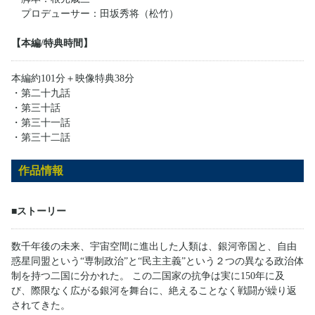
プロデューサー：田坂秀将（松竹）
【本編/特典時間】
本編約101分＋映像特典38分
・第二十九話
・第三十話
・第三十一話
・第三十二話
作品情報
■ストーリー
数千年後の未来、宇宙空間に進出した人類は、銀河帝国と、自由
惑星同盟という“専制政治”と“民主主義”という２つの異なる政治体
制を持つ二国に分かれた。 この二国家の抗争は実に150年に及
び、際限なく広がる銀河を舞台に、絶えることなく戦闘が繰り返
されてきた。