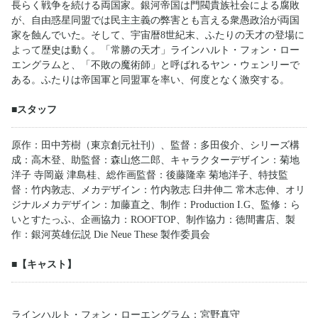
長らく戦争を続ける両国家。銀河帝国は門閥貴族社会による腐敗
が、自由惑星同盟では民主主義の弊害とも言える衆愚政治が両国
家を蝕んでいた。そして、宇宙暦8世紀末、ふたりの天才の登場に
よって歴史は動く。「常勝の天才」ラインハルト・フォン・ロー
エングラムと、「不敗の魔術師」と呼ばれるヤン・ウェンリーで
ある。ふたりは帝国軍と同盟軍を率い、何度となく激突する。
■スタッフ
原作：田中芳樹（東京創元社刊）、監督：多田俊介、シリーズ構
成：高木登、助監督：森山悠二郎、キャラクターデザイン：菊地
洋子 寺岡巌 津島桂、総作画監督：後藤隆幸 菊地洋子、特技監
督：竹内敦志、メカデザイン：竹内敦志 臼井伸二 常木志伸、オリ
ジナルメカデザイン：加藤直之、制作：Production I.G、監修：ら
いとすたっふ、企画協力：ROOFTOP、制作協力：徳間書店、製
作：銀河英雄伝説 Die Neue These 製作委員会
■【キャスト】
ラインハルト・フォン・ローエングラム：宮野真守