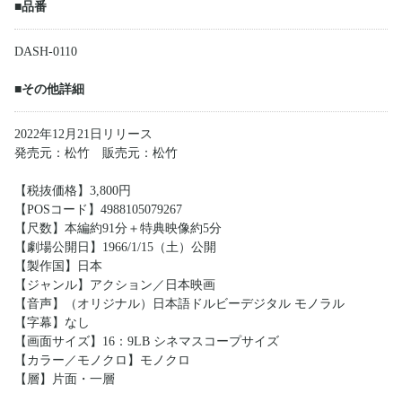
■品番
DASH-0110
■その他詳細
2022年12月21日リリース
発売元：松竹 販売元：松竹
【税抜価格】3,800円
【POSコード】4988105079267
【尺数】本編約91分＋特典映像約5分
【劇場公開日】1966/1/15（土）公開
【製作国】日本
【ジャンル】アクション／日本映画
【音声】（オリジナル）日本語ドルビーデジタル モノラル
【字幕】なし
【画面サイズ】16：9LB シネマスコープサイズ
【カラー／モノクロ】モノクロ
【層】片面・一層