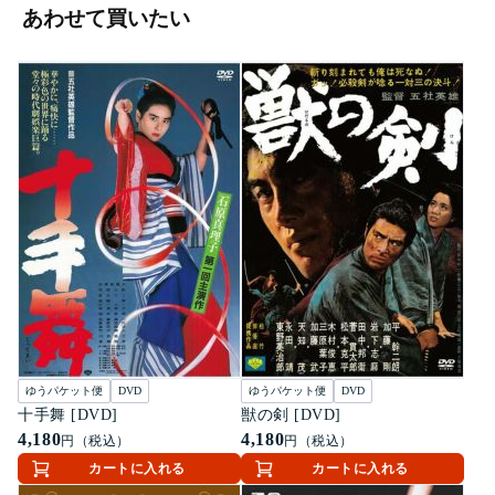
あわせて買いたい
ゆうパケット便
DVD
ゆうパケット便
DVD
十手舞 [DVD]
獣の剣 [DVD]
4,180
4,180
円（税込）
円（税込）
カートに入れる
カートに入れる