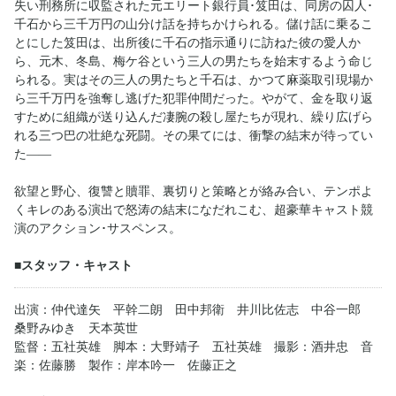
失い刑務所に収監された元エリート銀行員･笈田は、同房の囚人･
千石から三千万円の山分け話を持ちかけられる。儲け話に乗るこ
とにした笈田は、出所後に千石の指示通りに訪ねた彼の愛人か
ら、元木、冬島、梅ケ谷という三人の男たちを始末するよう命じ
られる。実はその三人の男たちと千石は、かつて麻薬取引現場か
ら三千万円を強奪し逃げた犯罪仲間だった。やがて、金を取り返
すために組織が送り込んだ凄腕の殺し屋たちが現れ、繰り広げら
れる三つ巴の壮絶な死闘。その果てには、衝撃の結末が待ってい
た――
欲望と野心、復讐と贖罪、裏切りと策略とが絡み合い、テンポよ
くキレのある演出で怒涛の結末になだれこむ、超豪華キャスト競
演のアクション･サスペンス。
■スタッフ・キャスト
出演：仲代達矢 平幹二朗 田中邦衛 井川比佐志 中谷一郎
桑野みゆき 天本英世
監督：五社英雄 脚本：大野靖子 五社英雄 撮影：酒井忠 音
楽：佐藤勝 製作：岸本吟一 佐藤正之