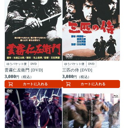
ゆうパケット便
DVD
ゆうパケット便
DVD
雲霧仁左衛門 [DVD]
三匹の侍 [DVD]
3,080
3,080
円（税込）
円（税込）
カートに入れる
カートに入れる