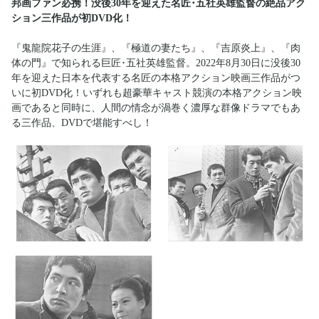
邦画ファン必携！没後30年を迎えた名匠･五社英雄監督の絶品アク
ション三作品が初DVD化！
『鬼龍院花子の生涯』、『極道の妻たち』、『吉原炎上』、『肉
体の門』で知られる巨匠･五社英雄監督。2022年8月30日に没後30
年を迎えた日本を代表する名匠の本格アクション映画三作品がつ
いに初DVD化！いずれも超豪華キャスト競演の本格アクション映
画であると同時に、人間の情念が渦巻く濃厚な群像ドラマでもあ
る三作品、DVDで堪能すべし！