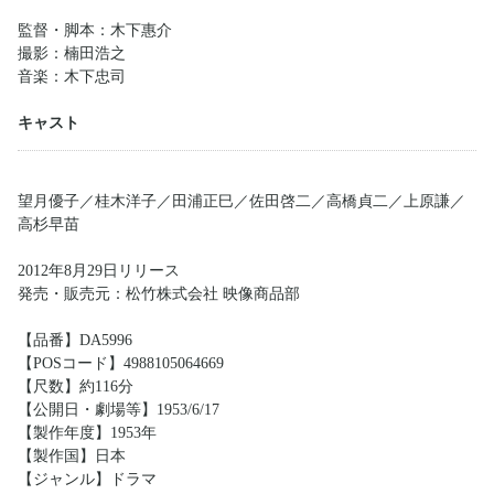
監督・脚本：木下惠介
撮影：楠田浩之
音楽：木下忠司
キャスト
望月優子／桂木洋子／田浦正巳／佐田啓二／高橋貞二／上原謙／
高杉早苗
2012年8月29日リリース
発売・販売元：松竹株式会社 映像商品部
【品番】DA5996
【POSコード】4988105064669
【尺数】約116分
【公開日・劇場等】1953/6/17
【製作年度】1953年
【製作国】日本
【ジャンル】ドラマ