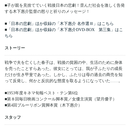
■子が親を見捨てていく戦後日本の悲劇！歪んだ社会を激しく告発
する木下惠介監督の怒りと祈りのメッセージ！
■
「日本の悲劇」ほか収録の「木下惠介 名作選Ⅲ」はこちら
■
「日本の悲劇」ほか収録の「木下惠介DVD-BOX 第三集」はこ
ちら
ストーリー
戦争で夫を亡くした春子は、戦後の貧困の中、生活のために身体
を売ったことすらあった。彼女にとっては、我が子ふたりの成長
だけが生き甲斐であった。しかし、ふたりは母の過去の商売を知
って反発し、何かと反抗的な態度を取るようになっていた……。
■1953年度キネマ旬報ベスト・テン第6位
■第８回毎日映画コンクール脚本賞／女優主演賞（望月優子）
■第4回ブルーリボン賞脚本賞（木下惠介）
スタッフ