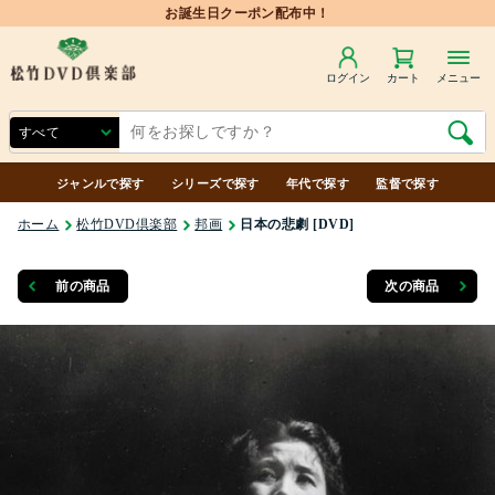
お誕生日クーポン配布中！
ログイン
カート
メニュー
ジャンルで探す
シリーズで探す
年代で探す
監督で探す
ホーム
松竹DVD倶楽部
邦画
日本の悲劇 [DVD]
前の商品
次の商品