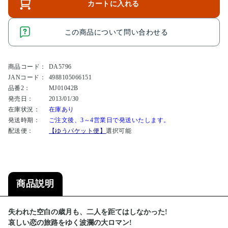
カートに入れる
この商品について問い合わせる
商品コード：
DA5796
JANコード：
4988105066151
品番2：
MJ01042B
発売日：
2013/01/30
在庫状況：
在庫あり
発送時期：
ご注文後、3～4営業日で発送いたします。
配送便：
【ゆうパケット便】
選択可能
商品説明
失われた空白の歳月も、二人を距てはしなかった!
哀しい恋の旅路をゆく波瀾の大ロマン!