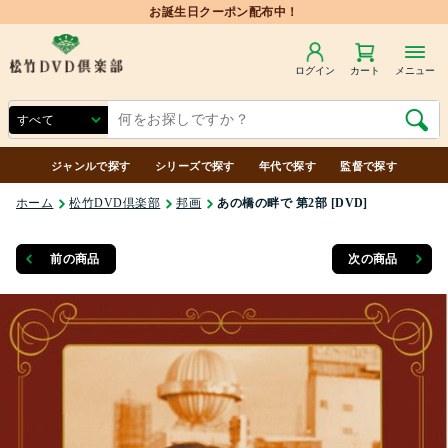
お誕生日クーポン配布中！
ログイン
カート
メニュー
ジャンルで探す
シリーズで探す
年代で探す
監督で探す
ホーム
松竹DVD倶楽部
邦画
あの橋の畔で 第2部 [DVD]
前の商品
次の商品