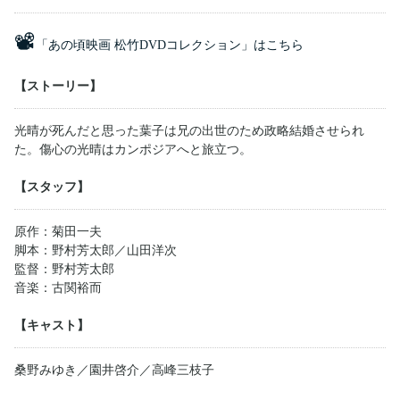
📽
「あの頃映画 松竹DVDコレクション」はこちら
【ストーリー】
光晴が死んだと思った葉子は兄の出世のため政略結婚させられ
た。傷心の光晴はカンポジアへと旅立つ。
【スタッフ】
原作：菊田一夫
脚本：野村芳太郎／山田洋次
監督：野村芳太郎
音楽：古関裕而
【キャスト】
桑野みゆき／園井啓介／高峰三枝子