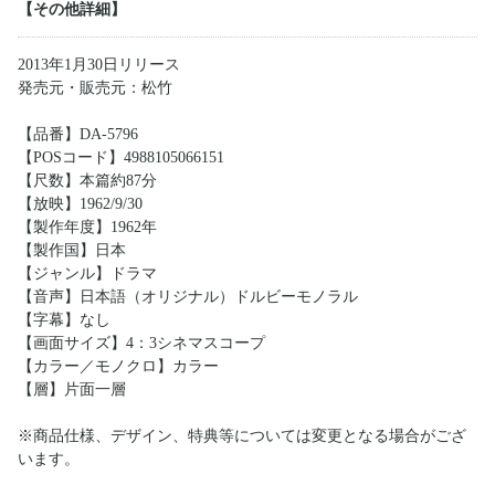
【その他詳細】
2013年1月30日リリース
発売元・販売元：松竹
【品番】DA-5796
【POSコード】4988105066151
【尺数】本篇約87分
【放映】1962/9/30
【製作年度】1962年
【製作国】日本
【ジャンル】ドラマ
【音声】日本語（オリジナル）ドルビーモノラル
【字幕】なし
【画面サイズ】4：3シネマスコープ
【カラー／モノクロ】カラー
【層】片面一層
※商品仕様、デザイン、特典等については変更となる場合がござ
います。