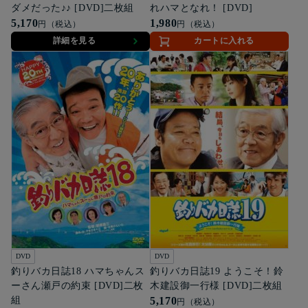
ダメだった♪♪ [DVD]二枚組
れハマとなれ！ [DVD]
5,170
1,980
円（税込）
円（税込）
詳細を見る
カートに入れる
DVD
DVD
釣りバカ日誌18 ハマちゃんス
釣りバカ日誌19 ようこそ！鈴
ーさん瀬戸の約束 [DVD]二枚
木建設御一行様 [DVD]二枚組
組
5,170
円（税込）