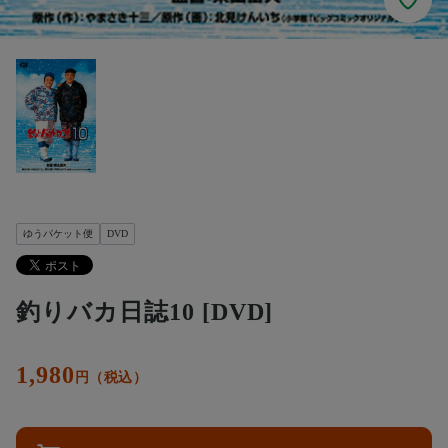
ゆうパケット便
DVD
釣りバカ日誌10 [DVD]
1,980
円（税込）