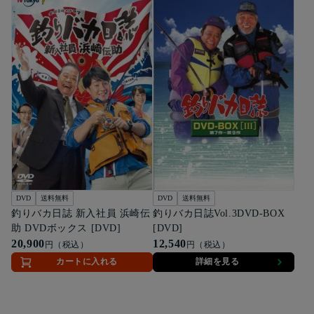
DVD
送料無料
DVD
送料無料
釣りバカ日誌 新入社員 浜崎伝
釣りバカ日誌Vol.3DVD-BOX
助 DVDボックス [DVD]
[DVD]
20,900
12,540
円（税込）
円（税込）
カートに入れる
詳細を見る