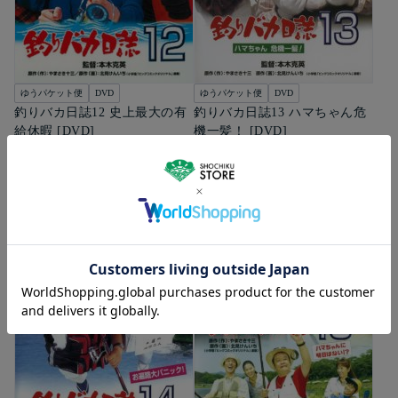
ゆうパケット便
DVD
ゆうパケット便
DVD
釣りバカ日誌12 史上最大の有
釣りバカ日誌13 ハマちゃん危
給休暇 [DVD]
機一髪！ [DVD]
1,980
1,980
円（税込）
円（税込）
カートに入れる
カートに入れる