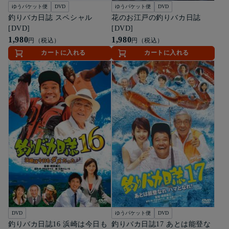
ゆうパケット便
DVD
ゆうパケット便
DVD
釣りバカ日誌 スペシャル
花のお江戸の釣りバカ日誌
[DVD]
[DVD]
1,980
1,980
円（税込）
円（税込）
カートに入れる
カートに入れる
DVD
ゆうパケット便
DVD
釣りバカ日誌16 浜崎は今日も
釣りバカ日誌17 あとは能登な