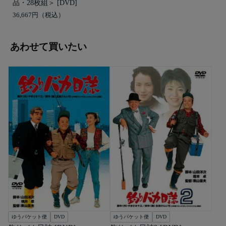
品・28枚組＞ [DVD]
36,667円
あわせて買いたい
ゆうパケット便
DVD
ゆうパケット便
DVD