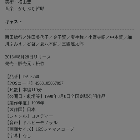
美術：横山豊
音楽：かしぶち哲郎
キャスト
西田敏行／浅田美代子／金子賢／宝生舞／小野寺昭／中本賢／細
川ふみえ／谷啓／夏八木勲／三國連太郎
2013年8月28日リリース
発売・販売元：松竹
【品番】DA-5740
【POSコード】4988105067097
【尺数】本編110分
【公開日・劇場等】1998年8月8日全国劇場公開作品
【製作年度】1998年
【製作国】日本
【ジャンル】コメディー
【音声】ドルビーモノラル
【画面サイズ】16:9シネマスコープ
【字幕】なし