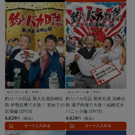
ゆうパケット便
DVD
ゆうパケット便
DVD
釣りバカ日誌 新入社員浜崎伝
釣りバカ日誌 新米社員 浜崎伝
助 伊勢志摩で大漁！ 初めての
助 瀬戸内海で大漁！結婚式大
出張編 [DVD]
パニック編 [DVD]
4,620
4,620
円（税込）
円（税込）
カートに入れる
カートに入れる