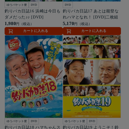
ゆうパケット便
DVD
DVD
釣りバカ日誌16 浜崎は今日も
釣りバカ日誌17 あとは能登な
ダメだった♪♪ [DVD]
れハマとなれ！ [DVD]二枚組
1,980
5,170
円（税込）
円（税込）
カートに入れる
カートに入れる
ゆうパケット便
DVD
ゆうパケット便
DVD
釣りバカ日誌18 ハマちゃんス
釣りバカ日誌19 ようこそ！鈴