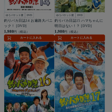
ゆうパケット便
DVD
ゆうパケット便
DVD
釣りバカ日誌14 お遍路大パニ
釣りバカ日誌15 ハマちゃんに
ック！ [DVD]
明日はない！？ [DVD]
1,980
1,980
円（税込）
円（税込）
カートに入れる
カートに入れる