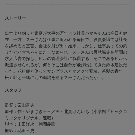
ストーリー
出世より釣りと家庭が大事の万年ヒラ社員ハマちゃんは今日も健
在。一方、スーさんは仕事に追われる毎日で、役員会議では社長
を辞めると宣言、会社を飛び出す始末。しかし、仕事あっての釣
りだとハマちゃんにたしなめられ、スーさんは再就職先を新聞の
求人広告で探し、ビルの管理会社に就職する。そこであるビルへ
派遣させられるが、何とそこは自分が飛び出してきた鈴木建設だ
った。花粉症と偽ってサングラスとマスクで変装、茶髪の青年・
松五郎と一緒に元の職場を廻るスーさんだったが…。
スタッフ
監督：栗山富夫
原作：作・やまさき十三／画・北見けんいち（小学館「ビックコ
ミックオリジナル」連載）
脚本：山田洋次、朝間義隆
撮影：花田三史