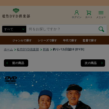
商品合計7,000円（税込）以上で送料無料
ログイン
カート
メニュー
ジャンルで探す
シリーズで探す
年代で探す
監督で探す
ホーム
松竹DVD倶楽部
邦画
釣りバカ日誌10 [DVD]
前の商品
次の商品