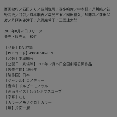
西田敏行／石田えり／豊川悦司／喜多嶋舞／中本賢／戸川純／笹
野高史／谷啓／織本順吉／塩見三省／園田裕久／加藤武／前田武
彦／丹阿弥谷津子／久野綾希子／三國連太郎
2013年8月28日リリース
発売・販売元：松竹
【品番】DA-5736
【POSコード】4988105067059
【尺数】本編96分
【公開日・劇場等】1993年12月25日全国劇場公開作品
【製作年度】1993年
【製作国】日本
【ジャンル】コメディー
【音声】ドルビーモノラル
【画面サイズ】16:9シネマスコープ
【字幕】なし
【カラー／モノクロ】カラー
【層】片面一層