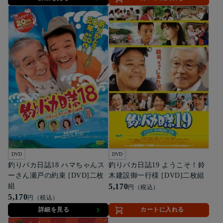
DVD
DVD
釣りバカ日誌18 ハマちゃんス
釣りバカ日誌19 ようこそ！鈴
ーさん瀬戸の約束 [DVD]二枚
木建設御一行様 [DVD]二枚組
組
5,170
円（税込）
5,170
円（税込）
詳細を見る
カートに入れる