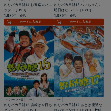
釣りバカ日誌14 お遍路大パニ
釣りバカ日誌15 ハマちゃんに
ック！ [DVD]
明日はない！？ [DVD]
1,980
1,980
円（税込）
円（税込）
カートに入れる
カートに入れる
ゆうパケット便
DVD
DVD
釣りバカ日誌16 浜崎は今日も
釣りバカ日誌17 あとは能登な
ダメだった♪♪ [DVD]
れハマとなれ！ [DVD]二枚組