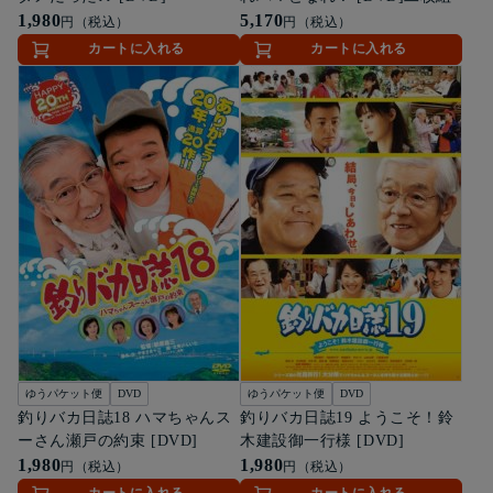
1,980
5,170
円（税込）
円（税込）
カートに入れる
カートに入れる
ゆうパケット便
DVD
ゆうパケット便
DVD
釣りバカ日誌18 ハマちゃんス
釣りバカ日誌19 ようこそ！鈴
ーさん瀬戸の約束 [DVD]
木建設御一行様 [DVD]
1,980
1,980
円（税込）
円（税込）