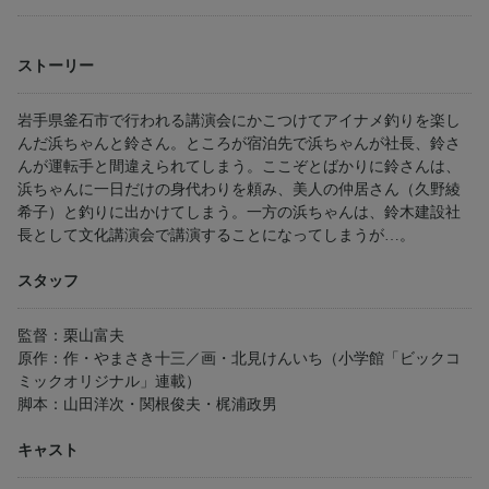
ストーリー
岩手県釜石市で行われる講演会にかこつけてアイナメ釣りを楽し
んだ浜ちゃんと鈴さん。ところが宿泊先で浜ちゃんが社長、鈴さ
んが運転手と間違えられてしまう。ここぞとばかりに鈴さんは、
浜ちゃんに一日だけの身代わりを頼み、美人の仲居さん（久野綾
希子）と釣りに出かけてしまう。一方の浜ちゃんは、鈴木建設社
長として文化講演会で講演することになってしまうが…。
スタッフ
監督：栗山富夫
原作：作・やまさき十三／画・北見けんいち（小学館「ビックコ
ミックオリジナル」連載）
脚本：山田洋次・関根俊夫・梶浦政男
キャスト