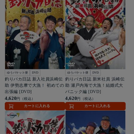
ゆうパケット便
DVD
ゆうパケット便
DVD
釣りバカ日誌 新入社員浜崎伝
釣りバカ日誌 新米社員 浜崎伝
助 伊勢志摩で大漁！ 初めての
助 瀬戸内海で大漁！結婚式大
出張編 [DVD]
パニック編 [DVD]
4,620
4,620
円（税込）
円（税込）
カートに入れる
カートに入れる