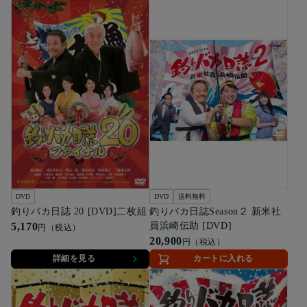
DVD
DVD
送料無料
釣りバカ日誌 20 [DVD]二枚組
釣りバカ日誌Season２ 新米社
5,170
員浜崎伝助 [DVD]
円（税込）
20,900
円（税込）
詳細を見る
カートに入れる