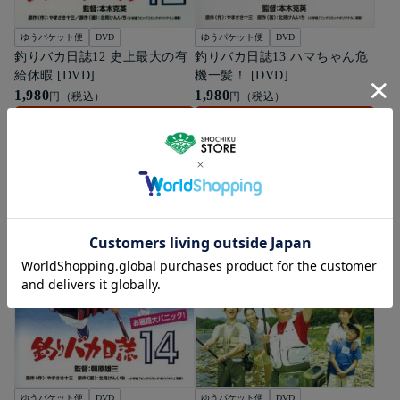
ゆうパケット便
DVD
ゆうパケット便
DVD
釣りバカ日誌12 史上最大の有
釣りバカ日誌13 ハマちゃん危
給休暇 [DVD]
機一髪！ [DVD]
1,980
1,980
円（税込）
円（税込）
カートに入れる
カートに入れる
ゆうパケット便
DVD
ゆうパケット便
DVD