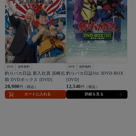
DVD
送料無料
DVD
送料無料
釣りバカ日誌 新入社員 浜崎伝
釣りバカ日誌Vol.3DVD-BOX
助 DVDボックス [DVD]
[DVD]
20,900
12,540
円（税込）
円（税込）
カートに入れる
詳細を見る