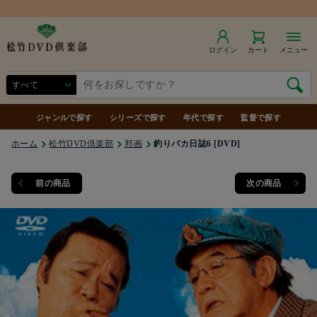
商品合計7,000円（税込）以上で送料無料
ログイン
カート
メニュー
ジャンルで探す
シリーズで探す
年代で探す
監督で探す
ホーム
松竹DVD倶楽部
邦画
釣りバカ日誌6 [DVD]
前の商品
次の商品