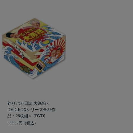
釣りバカ日誌 大漁箱＜
DVD-BOXシリーズ全22作
品・28枚組＞ [DVD]
36,667円