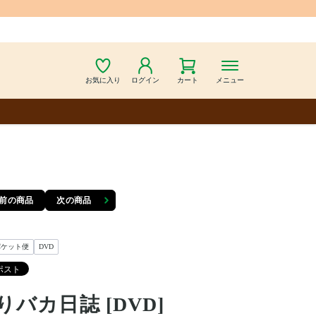
お気に入り
ログイン
カート
メニュー
前の商品
次の商品
パケット便
DVD
りバカ日誌 [DVD]