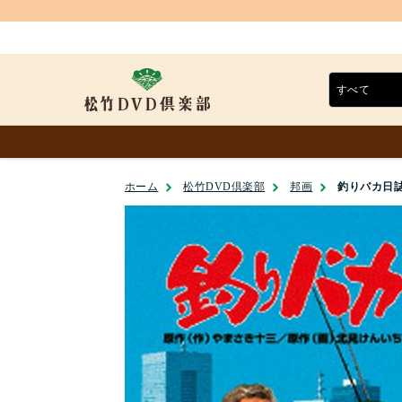
ホーム
松竹DVD倶楽部
邦画
釣りバカ日誌 