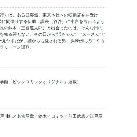
行）は、ある日突然、東京本社への転勤辞令を受け
階に間借りする伝助。課長（谷啓）に小言を言われよう
長の鈴木（三國連太郎）と出会ったのは、そんな日の
知る筈もない。その日から“浜ちゃん”、“スーさん”と
一見ヤボだが、誰からも愛される男、浜崎伝助のコミカ
ラリーマン讃歌。
学館「ビックコミックオリジナル」連載）
戸川純／名古屋章／鈴木ヒロミツ／前田武彦／江戸屋