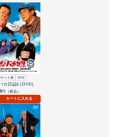
パケット便
DVD
カ日誌6 [DVD]
0
円（税込）
カートに入れる