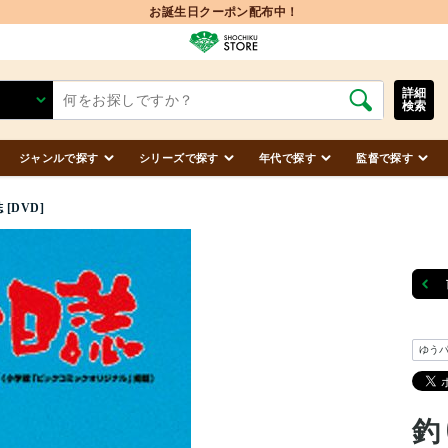
お誕生日クーポン配布中！
詳細
検索
ジャンルで探す
シリーズで探す
年代で探す
監督で探す
[DVD]
ゆう
釣