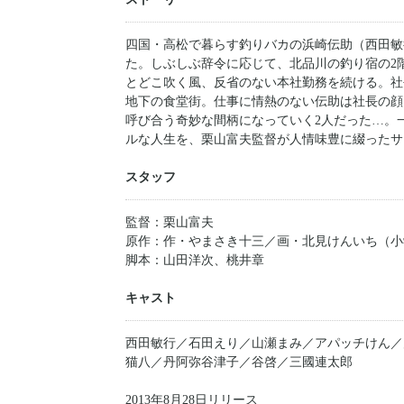
四国・高松で暮らす釣りバカの浜崎伝助（西田敏
た。しぶしぶ辞令に応じて、北品川の釣り宿の2
とどこ吹く風、反省のない本社勤務を続ける。社
地下の食堂街。仕事に情熱のない伝助は社長の顔を
呼び合う奇妙な間柄になっていく2人だった…。
ルな人生を、栗山富夫監督が人情味豊に綴ったサ
スタッフ
監督：栗山富夫
原作：作・やまさき十三／画・北見けんいち（小
脚本：山田洋次、桃井章
キャスト
西田敏行／石田えり／山瀬まみ／アパッチけん／
猫八／丹阿弥谷津子／谷啓／三國連太郎
2013年8月28日リリース