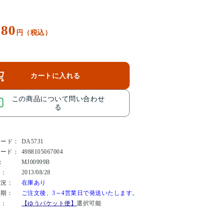
980
円（税込）
カートに入れる
この商品について問い合わせ
る
コード：
DA5731
コード：
4988105067004
：
MJ00999B
日：
2013/08/28
状況：
在庫あり
時期：
ご注文後、3～4営業日で発送いたします。
便：
【ゆうパケット便】
選択可能