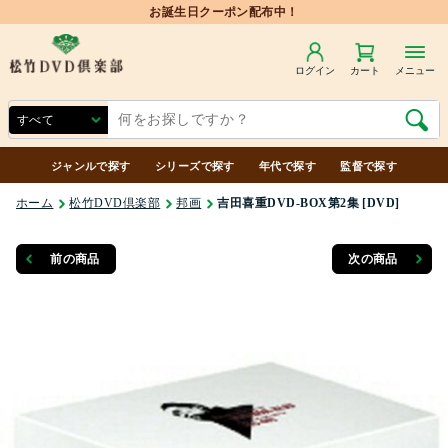
ログイン
カート
メニュー
ジャンルで探す
シリーズで探す
年代で探す
監督で探す
ホーム
松竹DVD倶楽部
邦画
吉田喜重DVD-BOX第2集 [DVD]
前の商品
次の商品