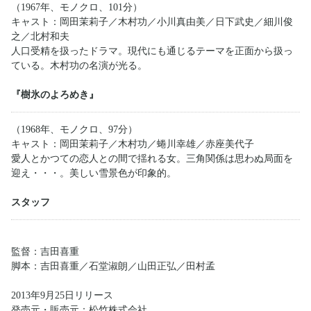
（1967年、モノクロ、101分）
キャスト：岡田茉莉子／木村功／小川真由美／日下武史／細川俊
之／北村和夫
人口受精を扱ったドラマ。現代にも通じるテーマを正面から扱っ
ている。木村功の名演が光る。
『樹氷のよろめき』
（1968年、モノクロ、97分）
キャスト：岡田茉莉子／木村功／蜷川幸雄／赤座美代子
愛人とかつての恋人との間で揺れる女。三角関係は思わぬ局面を
迎え・・・。美しい雪景色が印象的。
スタッフ
監督：吉田喜重
脚本：吉田喜重／石堂淑朗／山田正弘／田村孟
2013年9月25日リリース
発売元・販売元：松竹株式会社