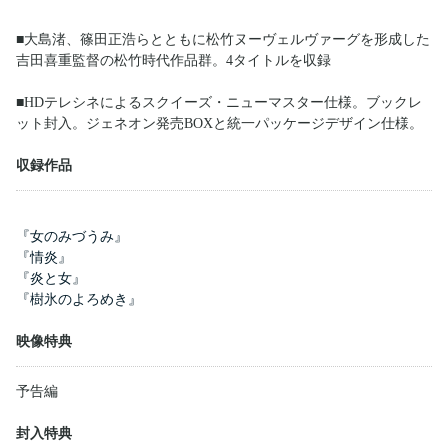
■大島渚、篠田正浩らとともに松竹ヌーヴェルヴァーグを形成した
吉田喜重監督の松竹時代作品群。4タイトルを収録
■HDテレシネによるスクイーズ・ニューマスター仕様。ブックレ
ット封入。ジェネオン発売BOXと統一パッケージデザイン仕様。
収録作品
『女のみづうみ』
『情炎』
『炎と女』
『樹氷のよろめき』
映像特典
予告編
封入特典