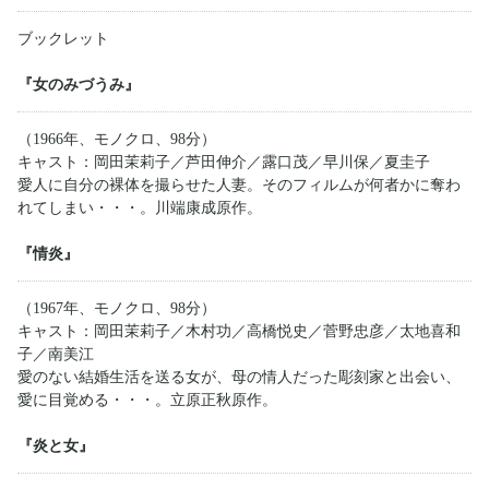
ブックレット
『女のみづうみ』
（1966年、モノクロ、98分）
キャスト：岡田茉莉子／芦田伸介／露口茂／早川保／夏圭子
愛人に自分の裸体を撮らせた人妻。そのフィルムが何者かに奪わ
れてしまい・・・。川端康成原作。
『情炎』
（1967年、モノクロ、98分）
キャスト：岡田茉莉子／木村功／高橋悦史／菅野忠彦／太地喜和
子／南美江
愛のない結婚生活を送る女が、母の情人だった彫刻家と出会い、
愛に目覚める・・・。立原正秋原作。
『炎と女』