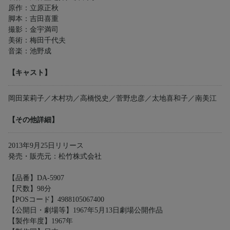
原作：立原正秋
脚本：吉田喜重
撮影：金宇満司
美術：梅田千代夫
音楽：池野成
【キャスト】
岡田茉莉子／木村功／高橋悦史／菅野忠彦／太地喜和子／南美江
【その他詳細】
2013年9月25日リリース
発売・販売元：松竹株式会社
【品番】DA-5907
【尺数】98分
【POSコード】4988105067400
【公開日・劇場等】1967年5月13日劇場公開作品
【製作年度】1967年