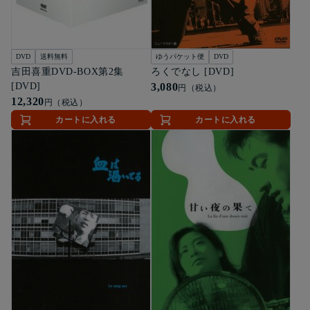
DVD
送料無料
ゆうパケット便
DVD
吉田喜重DVD-BOX第2集
ろくでなし [DVD]
[DVD]
3,080
円（税込）
12,320
円（税込）
カートに入れる
カートに入れる