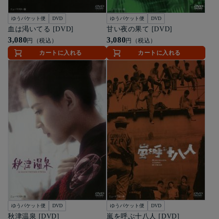
ゆうパケット便
DVD
ゆうパケット便
DVD
血は渇いてる [DVD]
甘い夜の果て [DVD]
3,080
3,080
円（税込）
円（税込）
カートに入れる
カートに入れる
ゆうパケット便
DVD
ゆうパケット便
DVD
秋津温泉 [DVD]
嵐を呼ぶ十八人 [DVD]