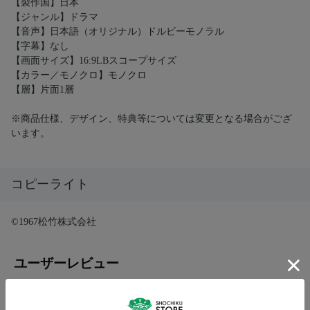
【製作国】日本
【ジャンル】ドラマ
【音声】日本語（オリジナル）ドルビーモノラル
【字幕】なし
【画面サイズ】16:9LBスコープサイズ
【カラー／モノクロ】モノクロ
【層】片面1層
※商品仕様、デザイン、特典等については変更となる場合がござ
います。
コピーライト
©1967松竹株式会社
ユーザーレビュー
この商品に寄せられたカスタマーレビューはまだありません。