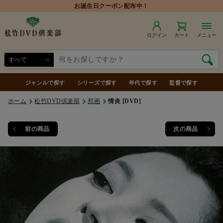
ログイン
カート
メニュー
ジャンルで探す
シリーズで探す
年代で探す
監督で探す
ホーム
松竹DVD倶楽部
邦画
情炎 [DVD]
前の商品
次の商品