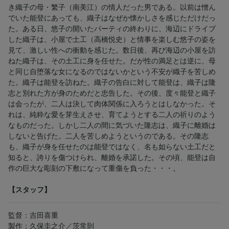
き織子の母・繁子（南美江）の情人だった男である。以前は憎ん
でいた能登にあっても、織子はなぜか懐かしさを感じただけだっ
た。ある日、悠子の開いたパーティの終わりに、海辺にドライブ
した織子は、小屋で土工（高橋悦史）と情事を楽しむ悠子の姿を
見て、激しい性への衝動を感じた。数日後、再び海辺の小屋を訪
ねた織子は、その土工に身を任せた。だが性の満足とは逆に、母
と同じ自堕落な女になるのではないかという不安が織子を苦しめ
た。織子は能登を訪ねた。織子の告白に対して能登は、織子は隆
志と別れた方が身のためだと忠告した。その後、度々能登と織子
は会ったが、二人は決して肉体関係に入ろうとはしなかった。そ
れは、純粋な愛を芽生えさせ、育てようとする二人の祈りのよう
なものだった。しかし二人の間に気づいた隆志は、織子に離婚は
しないと告げた。二人を苦しめようというのである。その隆志
も、織子が身を任せたのは能登ではなく、名も如らない土工だと
知ると、誇りを傷つけられ、離婚を承諾した。その頃、能登は自
作の巨大な彫刻の下敷になって重傷を負った・・・。
【スタッフ】
監督：吉田喜重
製作：久保圭之介／茨常則