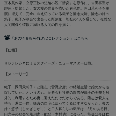
直木賞作家、立原正秋の短編小説『情炎』を原作に、吉田喜重が
脚色・監督した、女の愛の世界を描いた異色作。岡田茉莉子を主
演に迎えて、完全に冷え切っている織子と隆志夫婦、隆志の妹の
悠子、織子が歌会で出会った彫刻家・能登の4人を通して、複雑な
人間関係や情欲に溺れる人間の性を描く。
📽
「あの頃映画 松竹DVDコレクション」はこちら
【仕様】
ＨＤテレシネによるスクイーズ・ニューマスター仕様。
【ストーリー】
織子（岡田茉莉子）と隆志（菅野忠彦）の結婚生活は始めから破
綻していた。というのも、証券会社社長の隆志が織子の美貌を対
外的に利用するため妻に迎えただけだからである。隆志は愛人を
持ち、週に一度、鎌倉の自宅に戻ってくるにすぎなかった。夫の
妹・悠子（しめぎしがこ）と二人暮らしの織子は、5月のある日、
円光寺の歌会で彫刻家・能登（木村功）に会った。能登は今は亡