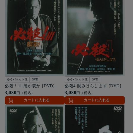
ゆうパケット便
DVD
ゆうパケット便
DVD
必殺！Ⅲ 裏か表か [DVD]
必殺4 恨みはらします [DVD]
3,080
3,080
円（税込）
円（税込）
カートに入れる
カートに入れる