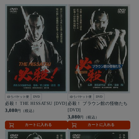
ゆうパケット便
DVD
ゆうパケット便
DVD
必殺！ THE HISSATSU [DVD]
必殺！ ブラウン館の怪物たち
3,080
[DVD]
円（税込）
3,080
円（税込）
カートに入れる
カートに入れる