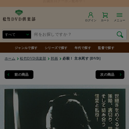
ログイン
カート
メニュー
ジャンルで探す
シリーズで探す
年代で探す
監督で探す
ホーム
松竹DVD倶楽部
邦画
必殺！ 主水死す [DVD]
前の商品
次の商品