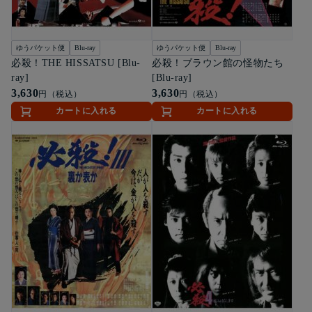
ゆうパケット便
Blu-ray
ゆうパケット便
Blu-ray
必殺！THE HISSATSU [Blu-
必殺！ブラウン館の怪物たち
ray]
[Blu-ray]
3,630
3,630
円（税込）
円（税込）
カートに入れる
カートに入れる