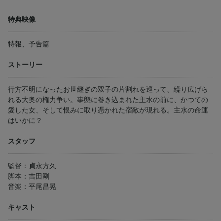
特典映像
特報、予告篇
ストーリー
行方不明になったお世継ぎの双子の片割れを巡って、繰り広げら
れる大奥の権力争い。事態に巻き込まれた主水の前に、かつての
愛した女、そして恨みに取り憑かれた宿敵が現れる。主水の命運
はいかに？
スタッフ
監督：貞永方久
脚本：吉田剛
音楽：平尾昌晃
キャスト