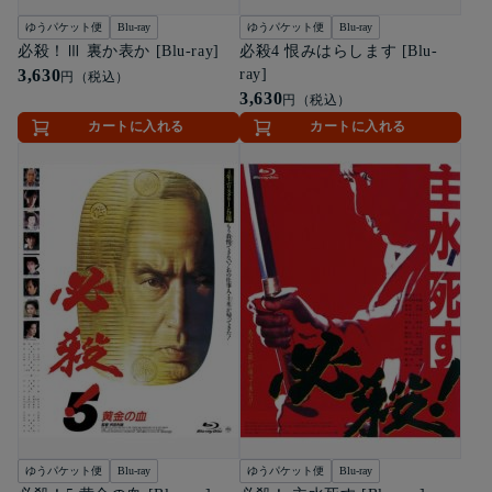
ゆうパケット便
Blu-ray
ゆうパケット便
Blu-ray
必殺！Ⅲ 裏か表か [Blu-ray]
必殺4 恨みはらします [Blu-
3,630
ray]
円（税込）
3,630
円（税込）
カートに入れる
カートに入れる
ゆうパケット便
Blu-ray
ゆうパケット便
Blu-ray