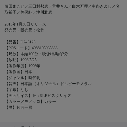
藤田まこと／三田村邦彦／菅井きん／白木万理／中条きよし／名
取裕子／美保純／津川雅彦
2013年1月30日リリース
発売元・販売元：松竹
【品番】DA-5125
【POSコード】4988105065833
【尺数】本編100分・映像特典約2分
【放映】1996/5/25
【製作年度】1996年
【製作国】日本
【ジャンル】時代劇
【音声】日本語（オリジナル）ドルビーモノラル
【字幕】なし
【画面サイズ】16：9LBビスタサイズ
【カラー／モノクロ】カラー
【層】片面一層