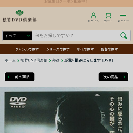
ログイン
カート
メニュー
ジャンルで探す
シリーズで探す
年代で探す
監督で探す
ホーム
松竹DVD倶楽部
邦画
必殺4 恨みはらします [DVD]
前の商品
次の商品