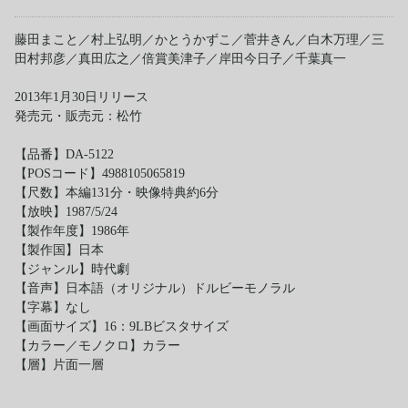
藤田まこと／村上弘明／かとうかずこ／菅井きん／白木万理／三
田村邦彦／真田広之／倍賞美津子／岸田今日子／千葉真一
2013年1月30日リリース
発売元・販売元：松竹
【品番】DA-5122
【POSコード】4988105065819
【尺数】本編131分・映像特典約6分
【放映】1987/5/24
【製作年度】1986年
【製作国】日本
【ジャンル】時代劇
【音声】日本語（オリジナル）ドルビーモノラル
【字幕】なし
【画面サイズ】16：9LBビスタサイズ
【カラー／モノクロ】カラー
【層】片面一層