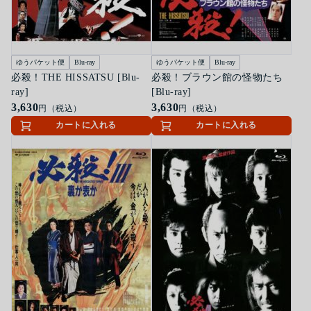
ゆうパケット便
Blu-ray
ゆうパケット便
Blu-ray
必殺！THE HISSATSU [Blu-
必殺！ブラウン館の怪物たち
ray]
[Blu-ray]
3,630
3,630
円（税込）
円（税込）
カートに入れる
カートに入れる