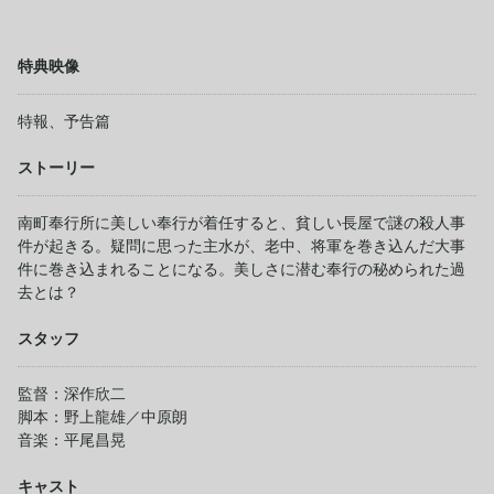
特典映像
特報、予告篇
ストーリー
南町奉行所に美しい奉行が着任すると、貧しい長屋で謎の殺人事
件が起きる。疑問に思った主水が、老中、将軍を巻き込んだ大事
件に巻き込まれることになる。美しさに潜む奉行の秘められた過
去とは？
スタッフ
監督：深作欣二
脚本：野上龍雄／中原朗
音楽：平尾昌晃
キャスト