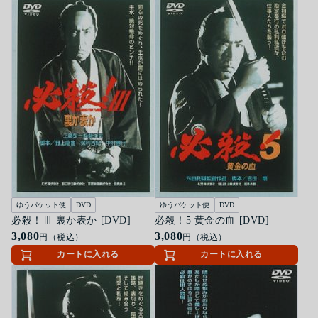
ゆうパケット便
DVD
ゆうパケット便
DVD
必殺！Ⅲ 裏か表か [DVD]
必殺！5 黄金の血 [DVD]
3,080
3,080
円（税込）
円（税込）
カートに入れる
カートに入れる