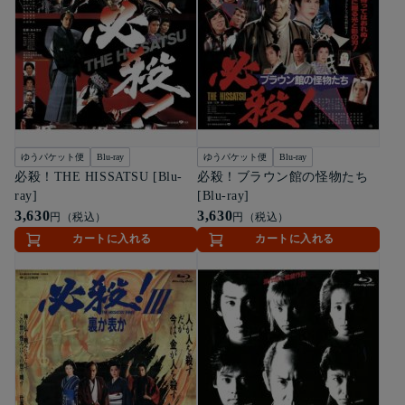
ゆうパケット便
Blu-ray
ゆうパケット便
Blu-ray
必殺！THE HISSATSU [Blu-
必殺！ブラウン館の怪物たち
ray]
[Blu-ray]
3,630
3,630
円（税込）
円（税込）
カートに入れる
カートに入れる