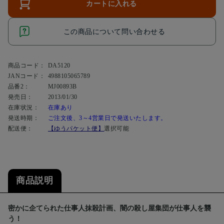
カートに入れる
この商品について問い合わせる
商品コード：
DA5120
JANコード：
4988105065789
品番2：
MJ00893B
発売日：
2013/01/30
在庫状況：
在庫あり
発送時期：
ご注文後、3～4営業日で発送いたします。
配送便：
【ゆうパケット便】
選択可能
商品説明
密かに企てられた仕事人抹殺計画、闇の殺し屋集団が仕事人を襲
う！