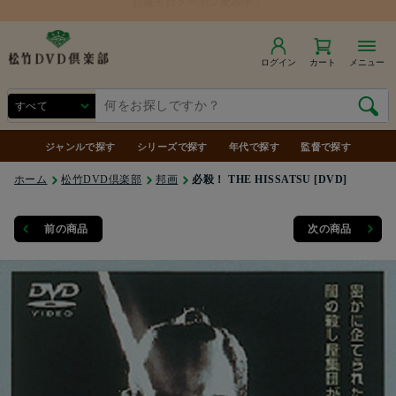
ログイン
カート
メニュー
ジャンルで探す
シリーズで探す
年代で探す
監督で探す
ホーム
松竹DVD倶楽部
邦画
必殺！ THE HISSATSU [DVD]
前の商品
次の商品