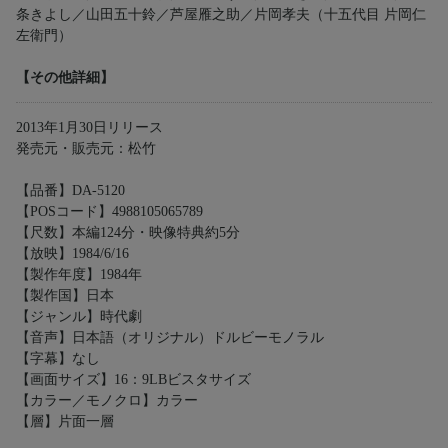
条きよし／山田五十鈴／芦屋雁之助／片岡孝夫（十五代目 片岡仁
左衛門）
【その他詳細】
2013年1月30日リリース
発売元・販売元：松竹
【品番】DA-5120
【POSコード】4988105065789
【尺数】本編124分・映像特典約5分
【放映】1984/6/16
【製作年度】1984年
【製作国】日本
【ジャンル】時代劇
【音声】日本語（オリジナル）ドルビーモノラル
【字幕】なし
【画面サイズ】16：9LBビスタサイズ
【カラー／モノクロ】カラー
【層】片面一層