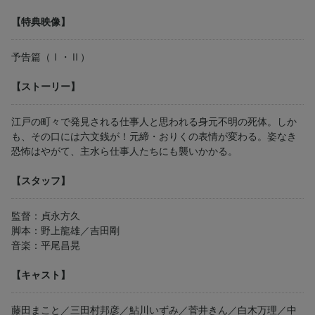
【特典映像】
予告篇（Ⅰ・Ⅱ）
【ストーリー】
江戸の町々で発見される仕事人と思われる身元不明の死体。しか
も、その口には六文銭が！元締・おりくの表情が変わる。姿なき
恐怖はやがて、主水ら仕事人たちにも襲いかかる。
【スタッフ】
監督：貞永方久
脚本：野上龍雄／吉田剛
音楽：平尾昌晃
【キャスト】
藤田まこと／三田村邦彦／鮎川いずみ／菅井きん／白木万理／中