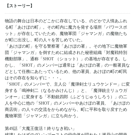
【ストーリー】
物語の舞台は日本のどこかに存在している、のどかで人情あふれ
る町「あけぼの町」。その町内に魔力を発する場所「パワースポ
ット」が存在していたため、魔物軍団「ジャマンガ」の魔物たち
が町に出没し、町の人々を苦しめていた。
「あけぼの町」を守る警察署「あけぼの署」。その地下に魔物軍
団「ジャマンガ」を倒すために結成された秘密組織「対魔戦特別
機動部隊」、通称「SHOT （ショット）」の基地が存在する。し
かし、「SHOT」のメンバーは通常は「あけぼの署」の一般署員な
どとして任務にあたっているため、他の署員、あけぼの町の町民
はその存在を知らずに・・・。
「SHOT」のメンバーで、主人公「魔弾剣士リュウケンドー」に変
身する「鳴神剣二（なるかみけんじ）」と、「魔弾銃士リュウガ
ンオー」に変身する「不動銃四郎（ふどうじゅうしろう）」の二
人を中心に他の「SHOT」のメンバーやあけぼの署員、「あけぼの
商店街」の人々の交流をからめながら、町に平和を取り戻すため
魔物軍団「ジャマンガ」に立ち向かう。
第49話「大魔王復活！終りなき戦い」
破壊したはずのグレンゴーストの幼虫体が現れた！瀬戸山の開発