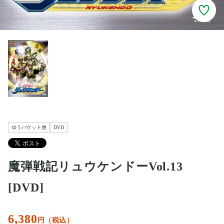
ゆうパケット便
DVD
魔弾戦記リュウケンドーVol.13
[DVD]
6,380
円（税込）