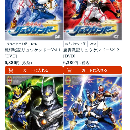
ゆうパケット便
DVD
ゆうパケット便
DVD
魔弾戦記リュウケンドーVol.1
魔弾戦記リュウケンドーVol.2
[DVD]
[DVD]
6,380
6,380
円（税込）
円（税込）
カートに入れる
カートに入れる