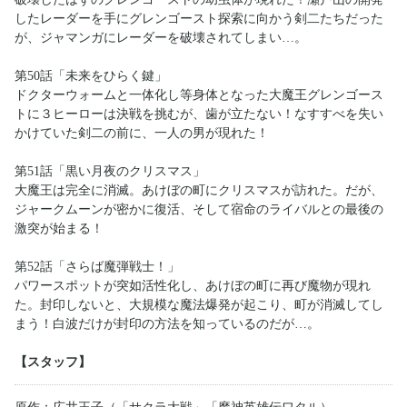
したレーダーを手にグレンゴースト探索に向かう剣二たちだった
が、ジャマンガにレーダーを破壊されてしまい…。
第50話「未来をひらく鍵」
ドクターウォームと一体化し等身体となった大魔王グレンゴース
トに３ヒーローは決戦を挑むが、歯が立たない！なすすべを失い
かけていた剣二の前に、一人の男が現れた！
第51話「黒い月夜のクリスマス」
大魔王は完全に消滅。あけぼの町にクリスマスが訪れた。だが、
ジャークムーンが密かに復活、そして宿命のライバルとの最後の
激突が始まる！
第52話「さらば魔弾戦士！」
パワースポットが突如活性化し、あけぼの町に再び魔物が現れ
た。封印しないと、大規模な魔法爆発が起こり、町が消滅してし
まう！白波だけが封印の方法を知っているのだが…。
【スタッフ】