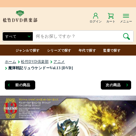
ログイン
カート
メニュー
ジャンルで探す
シリーズで探す
年代で探す
監督で探す
ホーム
松竹DVD倶楽部
アニメ
魔弾戦記リュウケンドーVol.13 [DVD]
前の商品
次の商品