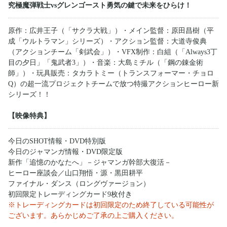
究極魔弾戦士vsグレンゴースト勇気の鍵で未来をひらけ！
原作：広井王子（「サクラ大戦」）・メイン監督：原田昌樹（平
成「ウルトラマン」シリーズ）・アクション監督：大道寺俊典
（アクションチーム「剣武会」）・VFX制作：白組（「Always3丁
目の夕日」「鬼武者3」）・音楽：大島ミチル（「鋼の錬金術
師」）・玩具販売：タカラトミー（トランスフォーマー・チョロ
Q）の超一流プロジェクトチームで放つ特撮アクションヒーロー新
シリーズ！！
【映像特典】
今日のSHOT情報・DVD特別版
今日のジャマンガ情報・DVD限定版
新作「追憶のかなたへ」－ジャマンガ幹部大復活－
ヒーロー座談会／山口翔悟・源・黒田耕平
ファイナル・ダンス（ロングヴァージョン）
初回限定トレーディングカード9枚付き
※トレーディングカードは初回限定のため終了している可能性が
ございます。あらかじめご了承の上ご購入ください。