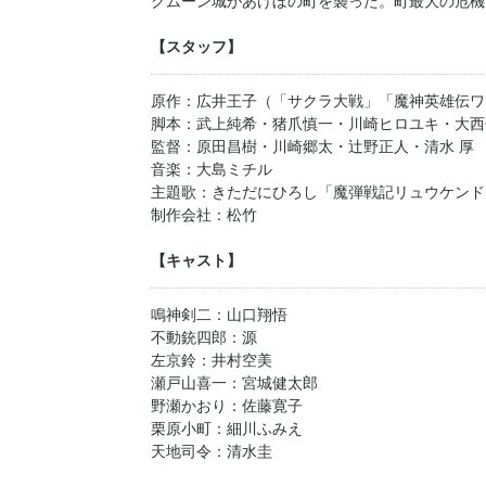
クムーン城があけぼの町を襲った。町最大の危機
【スタッフ】
原作：広井王子（「サクラ大戦」「魔神英雄伝ワ
脚本：武上純希・猪爪慎一・川崎ヒロユキ・大西
監督：原田昌樹・川崎郷太・辻野正人・清水 厚
音楽：大島ミチル
主題歌：きただにひろし「魔弾戦記リュウケンド
制作会社：松竹
【キャスト】
鳴神剣二：山口翔悟
不動銃四郎：源
左京鈴：井村空美
瀬戸山喜一：宮城健太郎
野瀬かおり：佐藤寛子
栗原小町：細川ふみえ
天地司令：清水圭