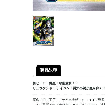
商品説明
新ヒーロー誕生！撃龍変身！！
リュウケンドー ライジン！勇気の鍵が魔を砕く!!
原作：広井王子（「サクラ大戦」）・メイン監督
ション監督：大道寺俊典（アクションチーム「剣武会