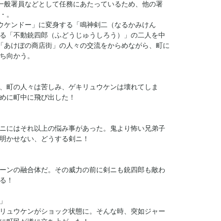
の一般署員などとして任務にあたっているため、他の署
・。
ュウケンドー」に変身する「鳴神剣二（なるかみけん
る「不動銃四郎（ふどうじゅうしろう）」の二人を中
、「あけぼの商店街」の人々の交流をからめながら、町に
ち向かう。
、町の人々は苦しみ、ゲキリュウケンは壊れてしま
めに町中に飛び出した！
ニにはそれ以上の悩み事があった。鬼より怖い兄弟子
明かせない、どうする剣ニ！
ーンの融合体だ。その威力の前に剣ニも銃四郎も敵わ
る！
」
リュウケンがショック状態に。そんな時、突如ジャー