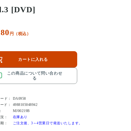
l.3 [DVD]
380
円（税込）
カートに入れる
この商品について問い合わせ
る
コード：
DA0958
コード：
4988105048942
：
MJ00219B
状況：
在庫あり
時期：
ご注文後、3～4営業日で発送いたします。