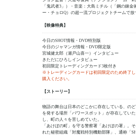
「鬼武者3」）・音楽：大島ミチル（「鋼の錬金
ー・チョロQ）の超一流プロジェクトチームで放
【映像特典】
今日のSHOT情報・DVD特別版
今日のジャマンガ情報・DVD限定版
宮城健太郎（瀬戸山喜一）インタビュー
きただにひろしインタビュー
初回限定トレーディングカード3枚付き
※トレーディングカードは初回限定のため終了し
購入ください。
【ストーリー】
物語の舞台は日本のどこかに存在している、のど
を発する場所「パワースポット」が存在していた
し、町の人々を苦しめていた。
「あけぼの町」を守る警察署「あけぼの署」。そ
れた秘密組織「対魔戦特別機動部隊」、通称「SH