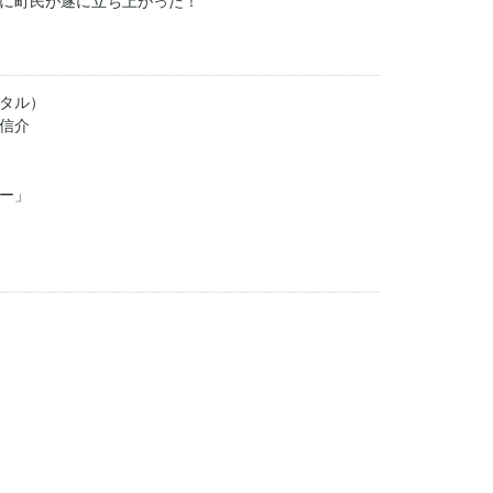
に町民が遂に立ち上がった！
タル）
信介
ー」