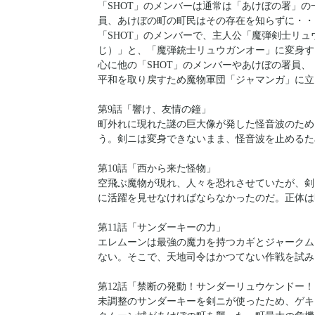
「SHOT」のメンバーは通常は「あけぼの署」
員、あけぼの町の町民はその存在を知らずに・・
「SHOT」のメンバーで、主人公「魔弾剣士リ
じ）」と、「魔弾銃士リュウガンオー」に変身す
心に他の「SHOT」のメンバーやあけぼの署員
平和を取り戻すため魔物軍団「ジャマンガ」に立
第9話「響け、友情の鐘」
町外れに現れた謎の巨大像が発した怪音波のため
う。剣ニは変身できないまま、怪音波を止めるた
第10話「西から来た怪物」
空飛ぶ魔物が現れ、人々を恐れさせていたが、剣
に活躍を見せなければならなかったのだ。正体は
第11話「サンダーキーの力」
エレムーンは最強の魔力を持つカギとジャークム
ない。そこで、天地司令はかつてない作戦を試み
第12話「禁断の発動！サンダーリュウケンドー！
未調整のサンダーキーを剣ニが使ったため、ゲキ