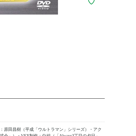
：原田昌樹（平成「ウルトラマン」シリーズ）・アク
」）・VFX制作：白組（「Always3丁目の夕日」