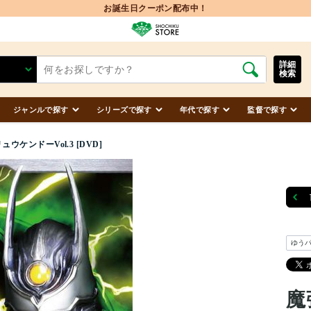
お誕生日クーポン配布中！
詳細
検索
ジャンルで探す
シリーズで探す
年代で探す
監督で探す
ウケンドーVol.3 [DVD]
ゆう
魔