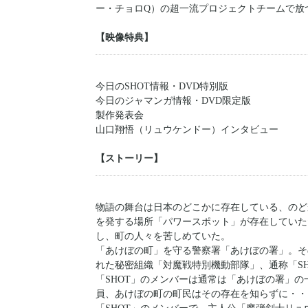
ー・チョロQ）の超一流プロジェクトチームで放
【映像特典】
今日のSHOT情報・DVD特別版
今日のジャマンガ情報・DVD限定版
製作発表会
山口翔悟（リュウケンドー）インタビュー
【ストーリー】
物語の舞台は日本のどこかに存在している、のど
を発する場所「パワースポット」が存在していた
し、町の人々を苦しめていた。
「あけぼの町」を守る警察署「あけぼの署」。そ
れた秘密組織「対魔戦特別機動部隊」、通称「SH
「SHOT」のメンバーは通常は「あけぼの署」
員、あけぼの町の町民はその存在を知らずに・・