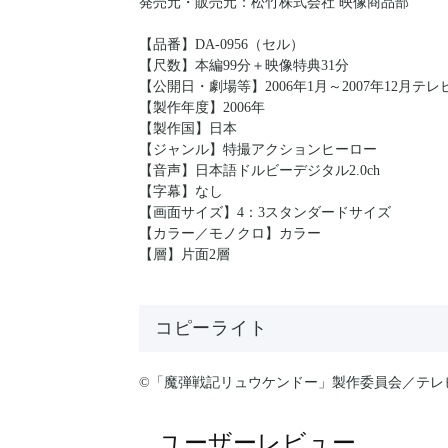
発売元・販売元：松竹株式会社 映像商品部
【品番】DA-0956（セル）
【尺数】本編99分＋映像特典31分
【公開日・劇場等】2006年1月～2007年12月テ
【製作年度】2006年
【製作国】日本
【ジャンル】特撮アクションヒーロー
【音声】日本語ドルビーデジタル2.0ch
【字幕】なし
【画面サイズ】4：3スタンダードサイズ
【カラー／モノクロ】カラー
【層】片面2層
コピーライト
©「魔弾戦記リュウケンドー」製作委員会／テレ
ユーザーレビュー