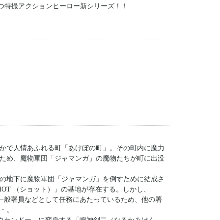
つ特撮アクションヒーロー新シリーズ！！
かで人情あふれる町「あけぼの町」。その町内に魔力
ため、魔物軍団「ジャマンガ」の魔物たちが町に出没
の地下に魔物軍団「ジャマンガ」を倒すために結成さ
OT （ショット）」の基地が存在する。しかし、
の一般署員などとして任務にあたっているため、他の署
・。