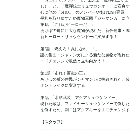
「SHOT」のメンバーで、主人公「魔弾剣士リ
じ）」と、「魔弾銃士リュウガンオー」に変身す
心に他の「SHOT」のメンバーやあけぼの署員
平和を取り戻すため魔物軍団「ジャマンガ」に立
第1話「これがヒーローだ！」
あけぼの町に巨大な魔物が現れた。新任刑事・鳴
新ヒーロー・リュウケンドーに変身する！
第2話「燃えろ！炎になれ！！」
謎の集団・ジャマンガによる新たな魔物が現れた
ードチェンジで敢然と立ち向かう！
第3話「走れ！百獣の王」
あけぼの町の住民がジャマンガに拉致された。装
オントライクに変形する！
第4話「氷結武装 アクアリュウケンドー」
現れた敵は、ファイヤーリュウケンドーで倒した
を倒すため、剣ニはアクアキーを手にチェンジす
【スタッフ】