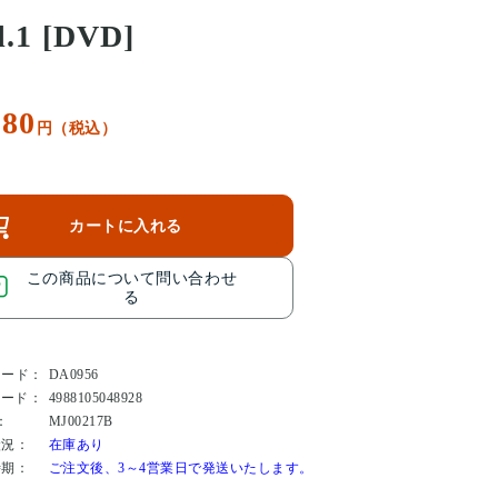
l.1 [DVD]
380
円（税込）
カートに入れる
この商品について問い合わせ
る
コード：
DA0956
コード：
4988105048928
：
MJ00217B
状況：
在庫あり
時期：
ご注文後、3～4営業日で発送いたします。