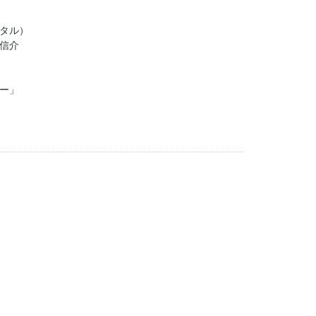
タル）
信介
ー」