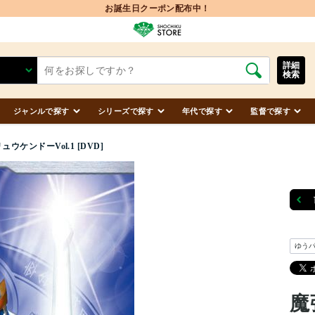
お誕生日クーポン配布中！
詳細
検索
ジャンルで探す
シリーズで探す
年代で探す
監督で探す
ウケンドーVol.1 [DVD]
ゆう
魔