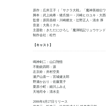
原作：広井王子（「サクラ大戦」「魔神英雄伝ワ
脚本：武上純希・猪爪慎一・川崎ヒロユキ・大西
監督：原田昌樹・川崎郷太・辻野正人・清水 厚
音楽：大島ミチル
主題歌：きただにひろし「魔弾戦記リュウケンド
制作会社：松竹
【キャスト】
鳴神剣二：山口翔悟
不動銃四郎：源
左京鈴：井村空美
瀬戸山喜一：宮城健太郎
野瀬かおり：佐藤寛子
栗原小町：細川ふみえ
天地司令：清水圭
2006年4月27日リリース