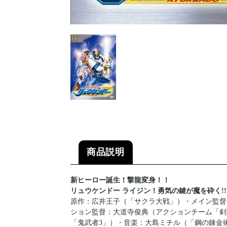
商品説明
新ヒーロー誕生！撃龍変身！！
リュウケンドー ライジン！勇気の鍵が魔を砕く!!
原作：広井王子（「サクラ大戦」）・メイン監督
ション監督：大道寺俊典（アクションチーム「剣武会
「鬼武者3」）・音楽：大島ミチル（「鋼の錬金