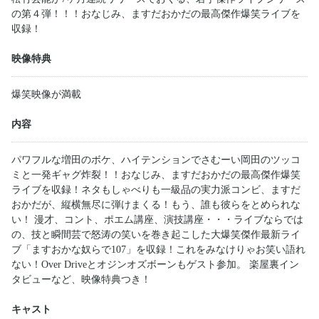
の第４弾！！！おなじみ、ますだおかだの最高傑作爆笑ライブを
収録！
映像特典
爆笑映像が満載
内容
パワフルな増田のボケ、ハイテンションでさむーい岡田のツッコ
ミと一発ギャグ炸裂！！おなじみ、ますだおかだの最高傑作爆笑
ライブを収録！ネタもしゃべりも一級品の実力派コンビ、ますだ
おかだが、縦横無尽に弾けまくる！もう、誰も彼らをとめられな
い！ 漫才、コント、ポエム講座、演技講座・・・ライブならでは
の、技と瞬間芸で怒涛の笑いを巻き起こした大爆笑傑作最新ライ
ブ「ますおかな奴らで107」を収録！これをみなけりゃお笑い語れ
ない！Over Driveとオジンオズボーンもゲスト参加。 楽屋裏イン
タビューなど、映像特典つき！
キャスト