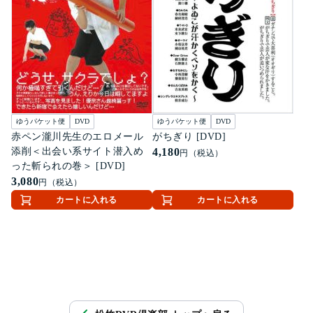
ゆうパケット便
DVD
ゆうパケット便
DVD
赤ペン瀧川先生のエロメール
がちぎり [DVD]
添削＜出会い系サイト潜入め
4,180
円（税込）
った斬られの巻＞ [DVD]
3,080
円（税込）
カートに入れる
カートに入れる