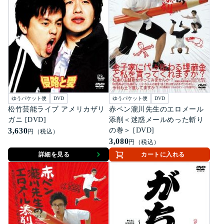
ゆうパケット便
DVD
ゆうパケット便
DVD
松竹芸能ライブ アメリカザリ
赤ペン瀧川先生のエロメール
ガニ [DVD]
添削＜迷惑メールめった斬り
3,630
の巻＞ [DVD]
円（税込）
3,080
円（税込）
詳細を見る
カートに入れる