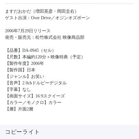
ますだおかだ（増田英彦・岡田圭右）
ゲスト出演：Over Drive／オジンオズボーン
2006年7月29日リリース
発売・販売元：松竹株式会社 映像商品部
【品番】DA-0945（セル）
【尺数】本編約120分＋映像特典（予定）
【製作年度】2006年
【製作国】日本
【ジャンル】お笑い
【音声】2.0chドルビーデジタル
【字幕】なし
【画面サイズ】16:9スクイーズ
【カラー／モノクロ】カラー
【層】片面2層
コピーライト