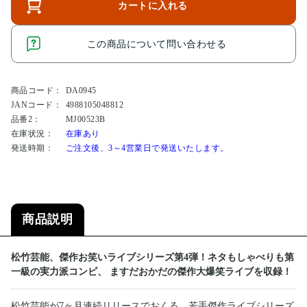
カートに入れる
この商品について問い合わせる
商品コード：
DA0945
JANコード：
4988105048812
品番2：
MJ00523B
在庫状況：
在庫あり
発送時期：
ご注文後、3～4営業日で発送いたします。
商品説明
松竹芸能、傑作お笑いライブシリーズ第4弾！ネタもしゃべりも第
一級の実力派コンビ、 ますだおかだの傑作大爆笑ライブを収録！
松竹芸能が7ヶ月連続リリースでおくる、若手傑作ライブシリーズ