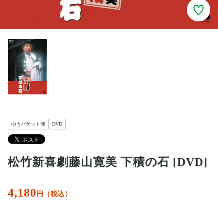
ゆうパケット便
DVD
松竹新喜劇藤山寛美 下積の石 [DVD]
4,180
円（税込）