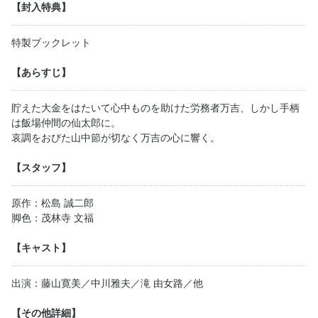
【封入特典】
特製ブックレット
【あらすじ】
貯えた大金をはたいて心中ものを助けた労務者万吉、しかし手柄
は飯場仲間の仙太郎に。
哀調をおびた山中節が切なく万吉の心に響く。
【スタッフ】
原作：松島 誠二郎
脚色：茂林寺 文福
【キャスト】
出演：藤山寛美／中川雅夫／滝 由女路／他
【その他詳細】