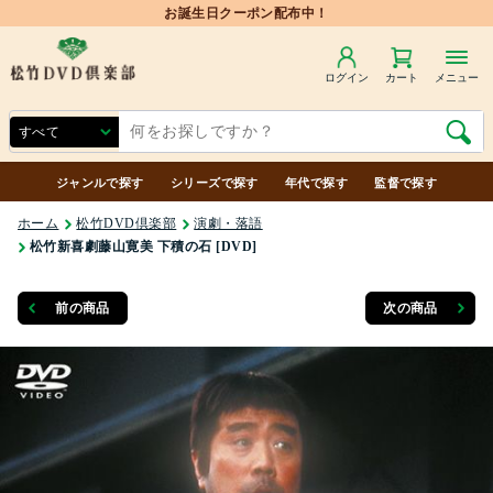
お誕生日クーポン配布中！
ログイン
カート
メニュー
ジャンルで探す
シリーズで探す
年代で探す
監督で探す
ホーム
松竹DVD倶楽部
演劇・落語
松竹新喜劇藤山寛美 下積の石 [DVD]
前の商品
次の商品