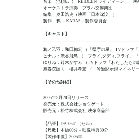
音楽：池頼広（「REIDEEN ライディーン」 
オーケストラ演奏：プラハ交響楽団
編集：奥田浩史（映画「日本沈没」）
製作：鴉 －KARAS－製作委員会
【キャスト】
鴉／乙羽：和田聰宏 （「県庁の星』 TVドラマ
ヒナル：渋谷飛鳥 （「フライ,ダディ,フライ」 
ゆりね：鈴木かすみ （TVドラマ「わたしたちの
鳳春院廻向：櫻井孝宏 （「吟遊黙示録マイネリーベ
【その他詳細】
2005年5月28日リリース
発売元：株式会社ショウゲート
販売元：松竹株式会社 映像商品部
【品番】DA-0641（セル）
【尺数】本編60分＋映像特典30分
【製作年度】2005年