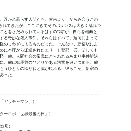
、浮かれ暮らす人間たち。古来より、からみ合うこの
守られてきたが、ここにきてそのバランスは大きく乱れつ
ことをさだめられているはずの“鴉”が、自らを廻向と
する奇妙な殺人事件。それらはすべて、廻向によって
怪のしわざによるものだった。そんな中、新宿駅にふ
めに本庁から派遣されたエリート警部・呉。そしても
怪・鵺。人間社会の常識にとらわれるあまり事件解決
に、鵺は御座衆のひとりである河童を追いつめる。鵺
もうひとりのゆりねと鴉が現れる。彼らこそ、新宿の
あった。
本「ガッチャマン」）
ターロボ 世界最後の日」）
ズ造形）