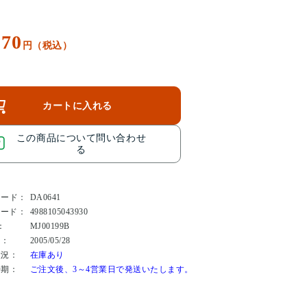
170
円（税込）
カートに入れる
この商品について問い合わせ
る
コード：
DA0641
コード：
4988105043930
：
MJ00199B
日：
2005/05/28
状況：
在庫あり
時期：
ご注文後、3～4営業日で発送いたします。