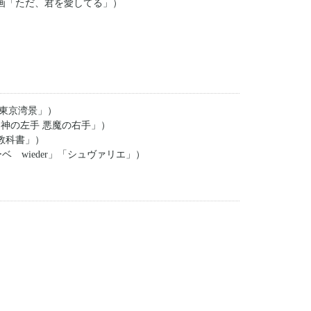
映画「ただ、君を愛してる」）
「東京湾景」）
「神の左手 悪魔の右手」）
教科書」）
 wieder」「シュヴァリエ」）