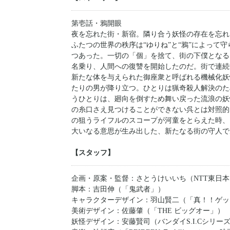
第壱話・鴉開眼
夜を忘れた街・新宿。隣り合う妖怪の存在を忘れ
ふたつの世界の秩序は“ゆりね”と“鴉”によって
つあった。一切の「個」を捨て、街の下僕となる
名乗り、人間への復讐を開始したのだ。街で連続
新たな体を与えられた御座衆と呼ばれる機械化妖
たりの男が降り立つ。ひとりは猟奇殺人解決のた
うひとりは、廻向を倒すため舞い戻った流浪の妖
の糸口さえ見つけることができない呉とは対照的
の狙うライフルのスコープが河童をとらえた時、
大いなる意思が生み出した、新たなる街の守人で
【スタッフ】
企画・原案・監督：さとうけいいち（NTT東日
脚本：吉田伸（「鬼武者」）
キャラクターデザイン：羽山賢二（「真！！ゲッ
美術デザイン：佐藤肇（「THE ビッグオー」）
妖怪デザイン：安藤賢司（バンダイS.I.Cシリー