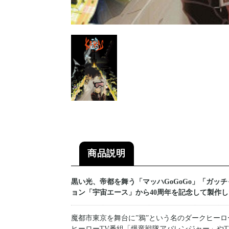
商品説明
黒い光、帝都を舞う「マッハGoGoGo」「ガッ
ョン「宇宙エース」から40周年を記念して製作
魔都市東京を舞台に”鴉”という名のダークヒー
ヒーローTV番組「爆竜戦隊アバレンジャー」やT