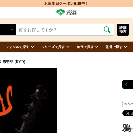
お誕生日クーポン配布中！
詳細
検索
ジャンルで探す
シリーズで探す
年代で探す
監督で探す
S-第壱話 [DVD]
ゆう
鴉