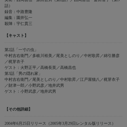
話）
録音：中路豊隆
編集：園井弘一
殺陣：宇仁貫三
【キャスト】
第2話「一寸の虫」
中村吉右衛門／多岐川裕美／尾美としのり／中村歌昇／綿引勝彦
／梶芽衣子
ゲスト：火野正平／高橋長英／高橋昌也
第3話「男の隠れ家」
中村吉右衛門／尾美としのり／中村歌昇／江戸屋猫八／梶芽衣子
／財津一郎／小野武彦／地井武男
ゲスト：小野武彦／地井武男
【その他詳細】
2004年6月25日リリース（2005年3月29日レンタル版リリース）