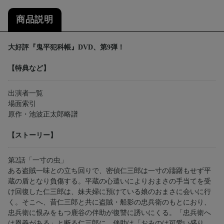
商品説明
大好評『鬼平犯科帳』DVD、第9弾！
【特典など】
出演者一覧
場面索引
原作・池波正太郎略譜
【ストーリー】
第2話「一寸の虫」
ある盗賊一味との立ち回りで、密偵仁三郎は一寸の躊躇もせず平
蔵の盾となり負傷する。平蔵の心遣いによりおまさの手当てを受
け回復した仁三郎は、妹夫婦に預けている娘のおまさに会いに行
く。そこへ、昔仁三郎と共に盗賊・船影の忠兵衛のもとにおり、
忠兵衛に恨みをもつ鹿谷の伴助が復讐に誘いにくる。「忠兵衛へ
は恩義がある」と断る仁三郎に、伴助は「おみのは可愛い盛り