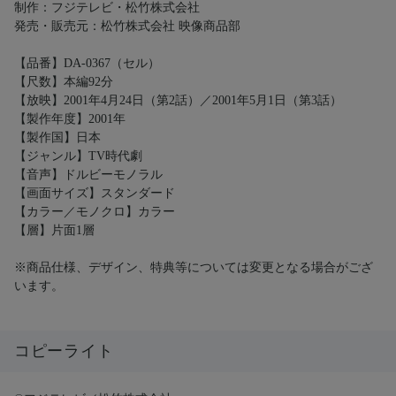
制作：フジテレビ・松竹株式会社
発売・販売元：松竹株式会社 映像商品部
【品番】DA-0367（セル）
【尺数】本編92分
【放映】2001年4月24日（第2話）／2001年5月1日（第3話）
【製作年度】2001年
【製作国】日本
【ジャンル】TV時代劇
【音声】ドルビーモノラル
【画面サイズ】スタンダード
【カラー／モノクロ】カラー
【層】片面1層
※商品仕様、デザイン、特典等については変更となる場合がござ
います。
コピーライト