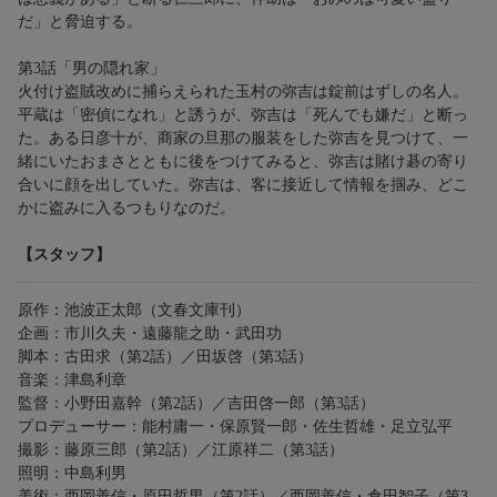
だ」と脅迫する。
第3話「男の隠れ家」
火付け盗賊改めに捕らえられた玉村の弥吉は錠前はずしの名人。
平蔵は「密偵になれ」と誘うが、弥吉は「死んでも嫌だ」と断っ
た。ある日彦十が、商家の旦那の服装をした弥吉を見つけて、一
緒にいたおまさとともに後をつけてみると、弥吉は賭け碁の寄り
合いに顔を出していた。弥吉は、客に接近して情報を掴み、どこ
かに盗みに入るつもりなのだ。
【スタッフ】
原作：池波正太郎（文春文庫刊）
企画：市川久夫・遠藤龍之助・武田功
脚本：古田求（第2話）／田坂啓（第3話）
音楽：津島利章
監督：小野田嘉幹（第2話）／吉田啓一郎（第3話）
プロデューサー：能村庸一・保原賢一郎・佐生哲雄・足立弘平
撮影：藤原三郎（第2話）／江原祥二（第3話）
照明：中島利男
美術：西岡善信・原田哲男（第2話）／西岡善信・倉田智子（第3