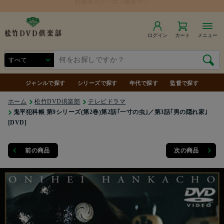
ログイン
カート
メニュー
ジャンルで探す
シリーズで探す
年代で探す
監督で探す
ホーム
松竹DVD倶楽部
テレビドラマ
鬼平犯科帳 第9シリーズ(第2巻)第2話｢一寸の虫｣／第3話｢男の隠れ家｣
[DVD]
前の商品
次の商品