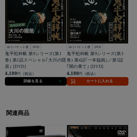
ゆうパケット便
DVD
ゆうパケット便
DVD
鬼平犯科帳 第9シリーズ(第1
鬼平犯科帳 第9シリーズ(第3
巻) 第1話スペシャル｢大川の隠
巻) 第4話｢一本饂飩｣／第5話
居｣ [DVD]
｢闇の果て｣ [DVD]
4,180
4,180
円（税込）
円（税込）
詳細を見る
カートに入れる
関連商品