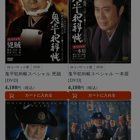
ゆうパケット便
DVD
ゆうパケット便
DVD
鬼平犯科帳スペシャル 兇賊
鬼平犯科帳スペシャル 一本眉
[DVD]
[DVD]
4,180
4,180
円（税込）
円（税込）
カートに入れる
カートに入れる