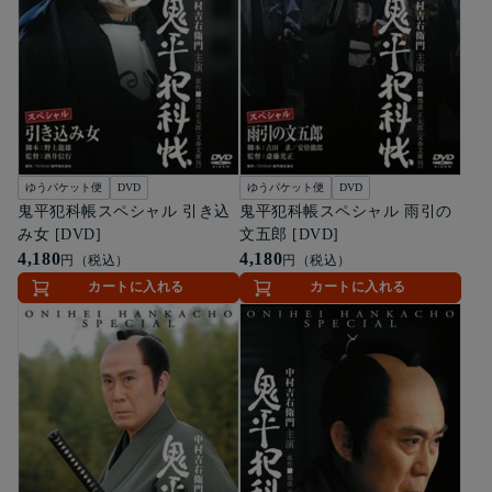
ゆうパケット便
DVD
ゆうパケット便
DVD
鬼平犯科帳スペシャル 引き込
鬼平犯科帳スペシャル 雨引の
み女 [DVD]
文五郎 [DVD]
4,180
4,180
円（税込）
円（税込）
カートに入れる
カートに入れる