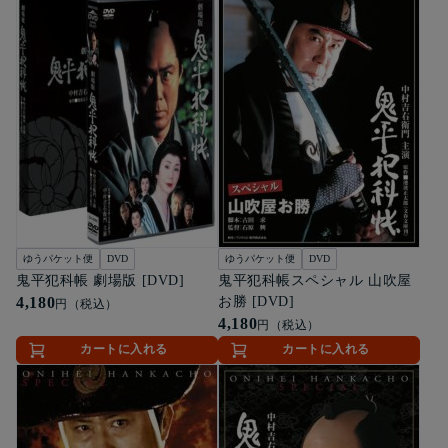
ゆうパケット便
DVD
ゆうパケット便
DVD
鬼平犯科帳 劇場版 [DVD]
鬼平犯科帳スペシャル 山吹屋
4,180
お勝 [DVD]
円（税込）
4,180
円（税込）
カートに入れる
カートに入れる