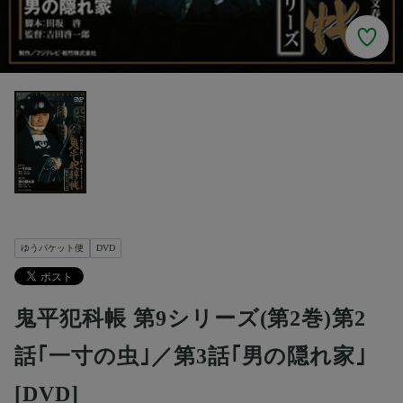
ゆうパケット便
DVD
鬼平犯科帳 第9シリーズ(第2巻)第2
話｢一寸の虫｣／第3話｢男の隠れ家｣
[DVD]