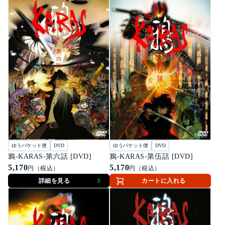
ゆうパケット便
DVD
ゆうパケット便
DVD
鴉-KARAS-第六話 [DVD]
鴉-KARAS-第伍話 [DVD]
5,170
5,170
円（税込）
円（税込）
詳細を見る
カートに入れる