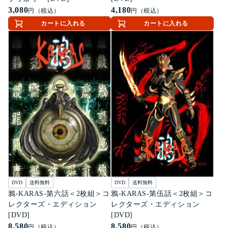
3,080
4,180
円（税込）
円（税込）
カートに入れる
カートに入れる
DVD
送料無料
DVD
送料無料
鴉-KARAS-第六話＜2枚組＞コ
鴉-KARAS-第伍話＜2枚組＞コ
レクターズ・エディション
レクターズ・エディション
[DVD]
[DVD]
8,580
8,580
円（税込）
円（税込）