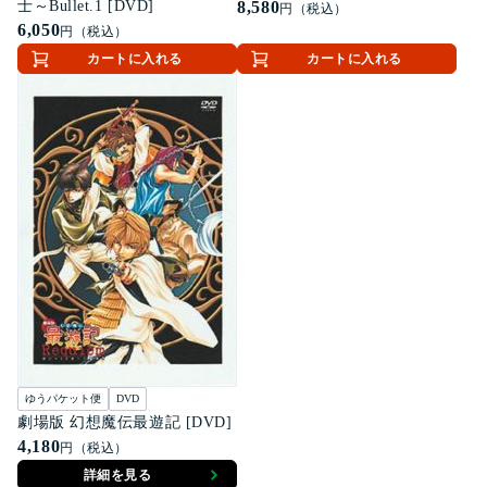
士～Bullet.1 [DVD]
8,580
円（税込）
6,050
円（税込）
カートに入れる
カートに入れる
ゆうパケット便
DVD
劇場版 幻想魔伝最遊記 [DVD]
4,180
円（税込）
詳細を見る