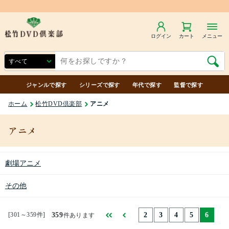
商品合計7,000円（税込）以上で送料無料
ログイン
カート
メニュー
ジャンルで探す
シリーズで探す
年代で探す
監督で探す
ホーム
松竹DVD倶楽部
アニメ
アニメ
劇場アニメ
その他
[301～359件]
359
2
3
4
5
6
件あります