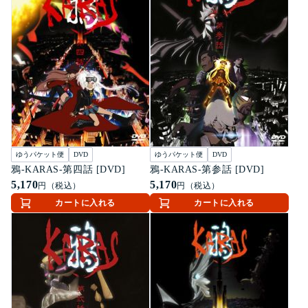
ゆうパケット便
DVD
ゆうパケット便
DVD
鴉-KARAS-第四話 [DVD]
鴉-KARAS-第参話 [DVD]
5,170
5,170
円（税込）
円（税込）
カートに入れる
カートに入れる