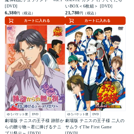
[DVD]
いBOX＜6枚組＞ [DVD]
6,380
21,780
円（税込）
円（税込）
カートに入れる
カートに入れる
ゆうパケット便
DVD
ゆうパケット便
DVD
劇場版 テニスの王子様 跡部か
劇場版 テニスの王子様 二人の
らの贈り物～君に捧げるテニ
サムライThe First Game
プリ祭り～ [DVD]
[DVD]