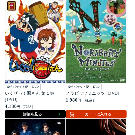
ゆうパケット便
DVD
ゆうパケット便
DVD
いくぜっ！源さん 第１巻
ノラビッツミニッツ [DVD]
[DVD]
1,980
円（税込）
4,180
円（税込）
詳細を見る
カートに入れる