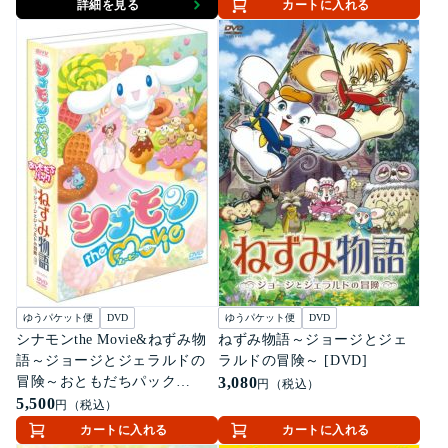
詳細を見る
カートに入れる
ゆうパケット便
DVD
ゆうパケット便
DVD
シナモンthe Movie&ねずみ物
ねずみ物語～ジョージとジェ
語～ジョージとジェラルドの
ラルドの冒険～ [DVD]
冒険～おともだちパック
3,080
円（税込）
[DVD]
5,500
円（税込）
カートに入れる
カートに入れる