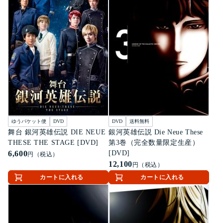
ゆうパケット便
DVD
DVD
送料無料
舞台 銀河英雄伝説 DIE NEUE
銀河英雄伝説 Die Neue These
THESE THE STAGE [DVD]
第3巻（完全数量限定生産）
6,600
[DVD]
円（税込）
12,100
円（税込）
カートに入れる
カートに入れる