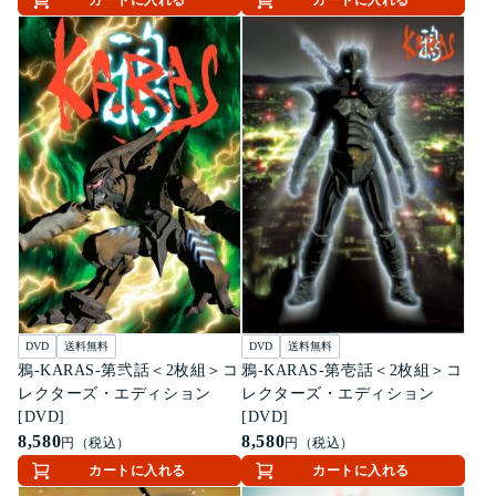
DVD
送料無料
DVD
送料無料
鴉-KARAS-第弐話＜2枚組＞コ
鴉-KARAS-第壱話＜2枚組＞コ
レクターズ・エディション
レクターズ・エディション
[DVD]
[DVD]
8,580
8,580
円（税込）
円（税込）
カートに入れる
カートに入れる