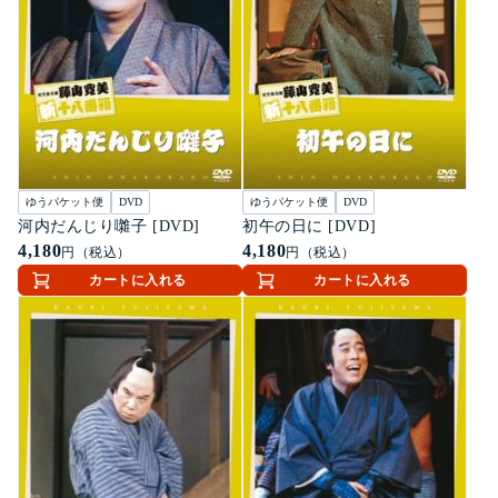
ゆうパケット便
DVD
ゆうパケット便
DVD
河内だんじり囃子 [DVD]
初午の日に [DVD]
4,180
4,180
円（税込）
円（税込）
カートに入れる
カートに入れる