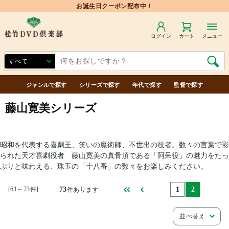
お誕生日クーポン配布中！
ログイン
カート
メニュー
ジャンルで探す
シリーズで探す
年代で探す
監督で探す
藤山寛美シリーズ
昭和を代表する喜劇王、笑いの魔術師、不世出の役者。数々の言葉で彩
られた天才喜劇役者 藤山寛美の真骨頂である「阿呆役」の魅力をたっ
ぷりと味わえる、珠玉の「十八番」の数々をお楽しみください。
[61～73件]
73
1
2
件あります
並べ替え