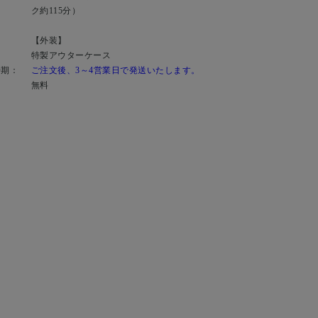
ク約115分）
【外装】
特製アウターケース
時期：
ご注文後、3～4営業日で発送いたします。
：
無料