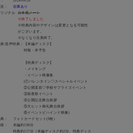
日：
2024/08/28
状況：
在庫あり
オリジナル
台本風ノート
：
※終了しました
※特典内容やデザインは変更となる可能性
がございます。
※なくなり次第終了。
典/音声特典：
【本編ディスク】
特報・本予告
【特典ディスク】
・メイキング
・イベント映像集
(①バレンタイン♡スペシャルイベント
②公開直前♡学校サプライズイベント
③前夜祭イベント
④公開記念舞台挨拶
⑤大ヒット御礼舞台挨拶
⑥イベントビハインド映像)
特典：
フォトカードセット(9枚）
仕様：
本編約108分
特典約117分（本編ディスク約2分、特典ディス