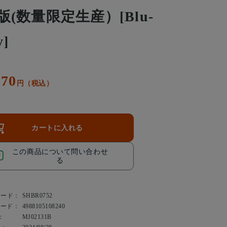
版(数量限定生産）[Blu-
y]
370
円（税込）
カートに入れる
この商品について問い合わせ
る
コード：
SHBR0752
コード：
4988105108240
：
MJ02131B