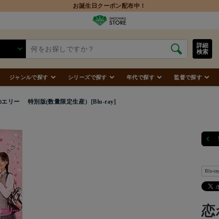
詳細
検索
ジャンルで探す
シリーズで探す
年代で探す
監督で探す
エリー 特別版(数量限定生産）[Blu-ray]
Blu-ra
恋