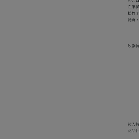
発売
在庫
松竹
特典
映像特
封入
商品