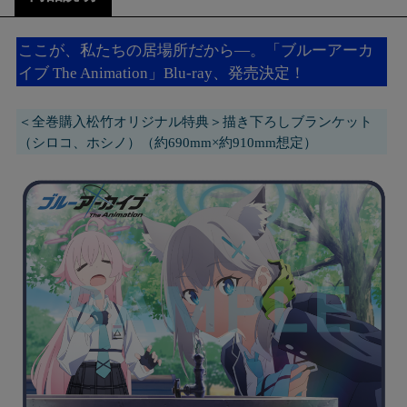
ここが、私たちの居場所だから―。「ブルーアーカ
イブ The Animation」Blu-ray、発売決定！
＜全巻購入松竹オリジナル特典＞描き下ろしブランケット
（シロコ、ホシノ）（約690mm×約910mm想定）