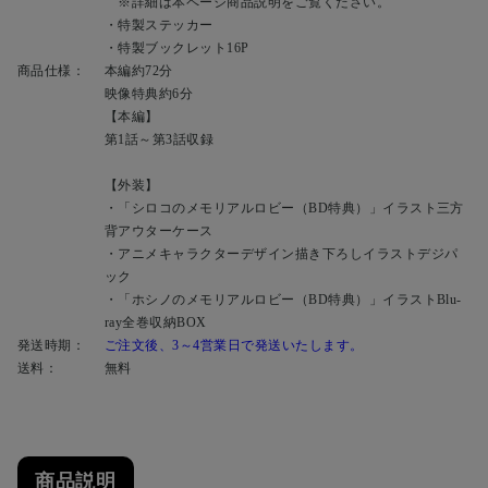
※詳細は本ページ商品説明をご覧ください。
・特製ステッカー
・特製ブックレット16P
商品仕様：
本編約72分
映像特典約6分
【本編】
第1話～第3話収録
【外装】
・「シロコのメモリアルロビー（BD特典）」イラスト三方
背アウターケース
・アニメキャラクターデザイン描き下ろしイラストデジパ
ック
・「ホシノのメモリアルロビー（BD特典）」イラストBlu-
ray全巻収納BOX
発送時期：
ご注文後、3～4営業日で発送いたします。
送料：
無料
商品説明