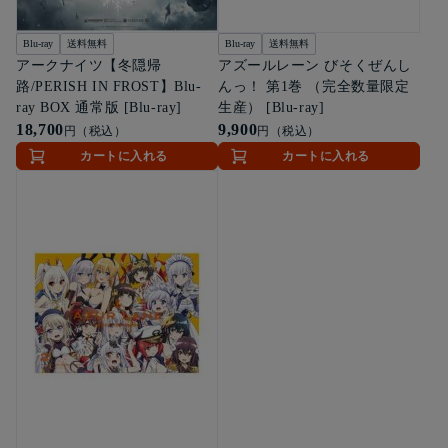
Blu-ray
送料無料
Blu-ray
送料無料
アークナイツ【冬隠帰
アズールレーン びそくぜんし
路/PERISH IN FROST】Blu-
んっ！ 第1巻 （完全数量限定
ray BOX 通常版 [Blu-ray]
生産） [Blu-ray]
18,700
9,900
円（税込）
円（税込）
カートに入れる
カートに入れる