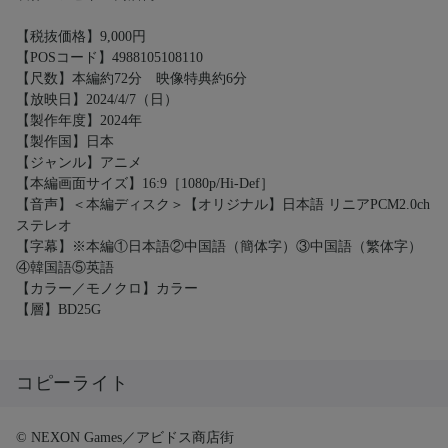
【税抜価格】9,000円
【POSコード】4988105108110
【尺数】本編約72分 映像特典約6分
【放映日】2024/4/7（日）
【製作年度】2024年
【製作国】日本
【ジャンル】アニメ
【本編画面サイズ】16:9［1080p/Hi-Def］
【音声】＜本編ディスク＞【オリジナル】日本語 リニアPCM2.0ch
ステレオ
【字幕】※本編①日本語②中国語（簡体字）③中国語（繁体字）
④韓国語⑤英語
【カラー／モノクロ】カラー
【層】BD25G
コピーライト
© NEXON Games／アビドス商店街