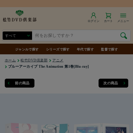
ログイン
カート
メニュー
ジャンルで探す
シリーズで探す
年代で探す
監督で探す
ホーム
松竹DVD倶楽部
アニメ
ブルーアーカイブ The Animation 第1巻[Blu-ray]
前の商品
次の商品