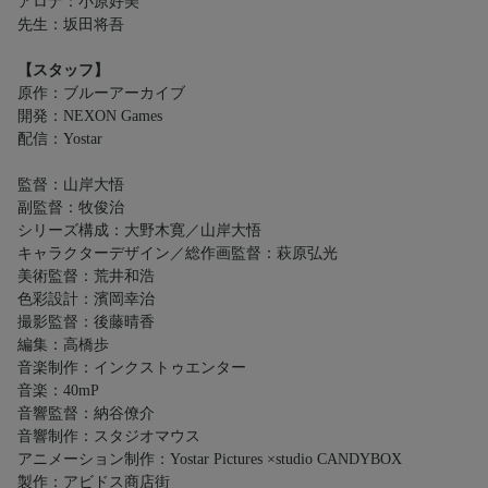
アロナ：小原好美
先生：坂田将吾
【スタッフ】
原作：ブルーアーカイブ
開発：NEXON Games
配信：Yostar
監督：山岸大悟
副監督：牧俊治
シリーズ構成：大野木寛／山岸大悟
キャラクターデザイン／総作画監督：萩原弘光
美術監督：荒井和浩
色彩設計：濱岡幸治
撮影監督：後藤晴香
編集：高橋歩
音楽制作：インクストゥエンター
音楽：40mP
音響監督：納谷僚介
音響制作：スタジオマウス
アニメーション制作：Yostar Pictures ×studio CANDYBOX
製作：アビドス商店街