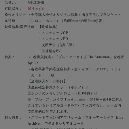
品番2：
MJ02104B
在庫状況：
残りわずか
松竹オリジナ
＜全巻購入松竹オリジナル特典＞描き下ろしブランケット
ル特典：
（シロコ、ホシノ）（約690mm×約910mm想定）
映像特典/音声特典：
【映像特典】
・ノンテロップOP
・ノンテロップED
・次回予告（2話･3話）
・生徒紹介PV
特典：
＜1巻購入特典＞「ブルーアーカイブ The Animation」全巻収
納BOX
＜各巻早期予約応援店特典＞超ティザー（アロナ）（フォ
トカード）：1枚
【全巻購入ゲーム特典】
①生徒確定募集チケット（ホシノ）x1
②ホシノのメモリアルロビー（BD特典）x1
※「ブルーアーカイブ The Animation」第1巻～第4巻に封入
されているシリアルコードをすべて入力すると、ゲーム内
で自動的に付与されます。
封入特典：
・スマートフォン用アプリゲーム『ブルーアーカイブ -Blue
Archive-』で使えるシリアルコード