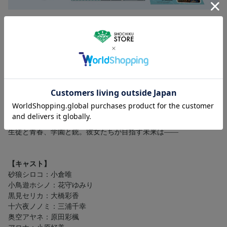
【ストーリー】
数千を超える学校で形成された巨大な学園都市
「キヴォトス」。
ここでは銃を手にした生徒たちの諍いが、日常的な風景になって
いる。
その中で、砂に包まれた「アビドス高等学校」は廃校の危機に瀕
していた。
状況を脱すべく奮闘する「対策委員会」の5人の生徒が、
「先生」と呼ばれる“大人”と出会い、物語は動き始める。
生徒と青春、学園と銃。彼女たちが目指す未来は――
【キャスト】
砂狼シロコ：小倉唯
小鳥遊ホシノ：花守ゆみり
黒見セリカ：大橋彩香
十六夜ノノミ：三浦千幸
奥空アヤネ：原田彩楓