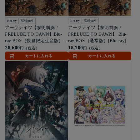
Blu-ray
送料無料
Blu-ray
送料無料
アークナイツ【黎明前奏 /
アークナイツ【黎明前奏 /
PRELUDE TO DAWN】Blu-
PRELUDE TO DAWN】 Blu-
ray BOX（数量限定生産版））
ray BOX（通常版）[Blu-ray]
[Blu-ray]
28,600
18,700
円（税込）
円（税込）
カートに入れる
カートに入れる