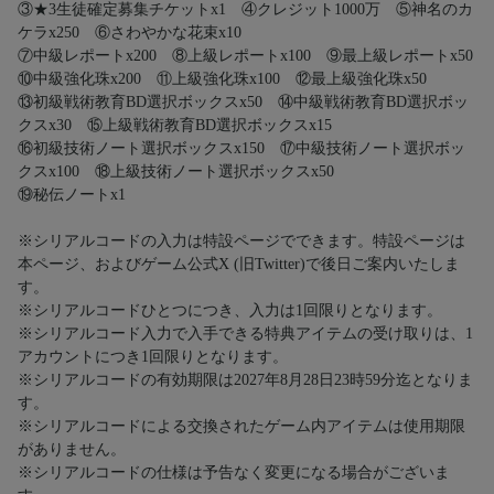
③★3生徒確定募集チケットx1 ④クレジット1000万 ⑤神名のカ
ケラx250 ⑥さわやかな花束x10
⑦中級レポートx200 ⑧上級レポートx100 ⑨最上級レポートx50
⑩中級強化珠x200 ⑪上級強化珠x100 ⑫最上級強化珠x50
⑬初級戦術教育BD選択ボックスx50 ⑭中級戦術教育BD選択ボッ
クスx30 ⑮上級戦術教育BD選択ボックスx15
⑯初級技術ノート選択ボックスx150 ⑰中級技術ノート選択ボッ
クスx100 ⑱上級技術ノート選択ボックスx50
⑲秘伝ノートx1
※シリアルコードの入力は特設ページでできます。特設ページは
本ページ、およびゲーム公式X (旧Twitter)で後日ご案内いたしま
す。
※シリアルコードひとつにつき、入力は1回限りとなります。
※シリアルコード入力で入手できる特典アイテムの受け取りは、1
アカウントにつき1回限りとなります。
※シリアルコードの有効期限は2027年8月28日23時59分迄となりま
す。
※シリアルコードによる交換されたゲーム内アイテムは使用期限
がありません。
※シリアルコードの仕様は予告なく変更になる場合がございま