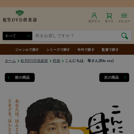
ログイン
カート
メニュー
ジャンルで探す
シリーズで探す
年代で探す
監督で探す
ホーム
松竹DVD倶楽部
邦画
こんにちは、母さん[Blu-ray]
前の商品
次の商品