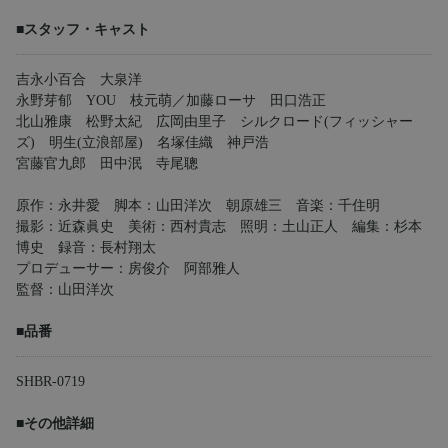
■スタッフ・キャスト
吉永小百合 大泉洋
永野芽郁 YOU 枝元萌／加藤ローサ 田口浩正
北山雅康 松野太紀 広岡由里子 シルクロード(フィッシャー
ズ) 明生(立浪部屋) 名塚佳織 神戸浩
宮藤官九郎 田中泯 寺尾聰
原作：永井愛 脚本：山田洋次 朝原雄三 音楽：千住明
撮影：近森眞史 美術：西村貴志 照明：土山正人 編集：杉本
博史 録音：長村翔太
プロデューサー：房俊介 阿部雅人
監督：山田洋次
■品番
SHBR-0719
■その他詳細