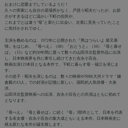
おまけに恋愛までしているようだ！
久々の実家にも自分の居場所がなく、戸惑う昭夫だったが、お節
介がすぎるほどに温かい下町の住民や、
これまでとは違う“母”と新たに出会い、次第に見失っていたこと
に気付かされてゆく。
主演を務めるのは、1972年に公開された『男はつらいよ 柴又慕
情』をはじめ、 『母べえ』（08）『おとうと』（10）『母と暮せ
ば』（15）など約50年間に渡って数々の山田洋次監督作品に出演
し、日本映画界を共に牽引し続けてきた吉永小百合。
映画出演123本目となる本作で、下町に暮らす母・福江を演じま
す。
その息子・昭夫を演じるのは、数々の映画やNHK大河ドラマ「鎌
倉殿の13人」での好演が記憶に新しい、国民的人気俳優・大泉
洋。
山田洋次監督映画への出演、吉永小百合との共演はともに初めて
となります。
『母べえ』『母と暮せば』に続く『母』3部作として、日本を代表
する名女優・吉永小百合の集大成ともいえる本作。日本映画史に
残る新たな名作が誕生致します。