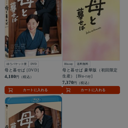
ゆうパケット便
DVD
Blu-ray
送料無料
母と暮せば [DVD]
母と暮せば 豪華版（初回限定
4,180
生産） [Blu-ray]
円（税込）
7,370
円（税込）
カートに入れる
カートに入れる