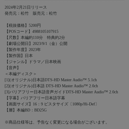
2024年2月21日リリース
発売元：松竹 販売元：松竹
【税抜価格】5200円
【POSコード】4988105107915
【尺数】本編約110分 特典約2分
【劇場公開日】2023/9/1（金）公開
【製作年度】2023年
【製作国】日本
【ジャンル】ドラマ／日本映画
【音声】
＜本編ディスク＞
[1](オリジナル)日本語DTS-HD Master Audio™ 5.1ch
[2](オリジナル)日本語 DTS-HD Master Audio™ 2.0ch
[3]バリアフリー日本語音声ガイドDTS-HD Master Audio™ 2.0ch
【字幕】バリアフリー日本語字幕
【画面サイズ】16：9 ビスタサイズ〔1080p/Hi-Def〕
【層】本編BD：BD25G
※商品仕様等は、予告なく変更になる場合がございます。