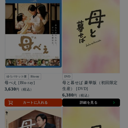
ゆうパケット便
Blu-ray
DVD
母べえ [Blu-ray]
母と暮せば 豪華版（初回限定
3,630
生産） [DVD]
円（税込）
6,380
円（税込）
カートに入れる
詳細を見る