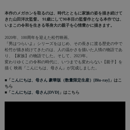
本作のメガホンを取るのは、時代とともに家族の姿を描き続けて
きた山田洋次監督。 91歳にして90本目の監督作となる本作では、
いまこの令和を生きる等身大の親子を心情豊かに描きます。
2020年、100周年を迎えた松竹映画。
『男はつらいよ』シリーズをはじめ、その長きに渡る歴史の中で
松竹が描き続けてきたのは、人の温かさを描いた人情の物語であ
り、【家族】の物語でした。そして、2023年。
変わりゆくこの令和の時代に、いつまでも変わらない【親子】を
描く 映画『こんにちは、母さん』が完成しました。
■「
こんにちは、母さん 豪華版（数量限定生産）[Blu-ray]
」はこ
ちら
■「
こんにちは、母さん[DVD]
」はこちら