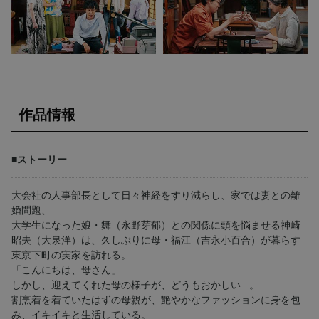
作品情報
■ストーリー
大会社の人事部長として日々神経をすり減らし、家では妻との離
婚問題、
大学生になった娘・舞（永野芽郁）との関係に頭を悩ませる神崎
昭夫（大泉洋）は、久しぶりに母・福江（吉永小百合）が暮らす
東京下町の実家を訪れる。
「こんにちは、母さん」
しかし、迎えてくれた母の様子が、どうもおかしい...。
割烹着を着ていたはずの母親が、艶やかなファッションに身を包
み、イキイキと生活している。